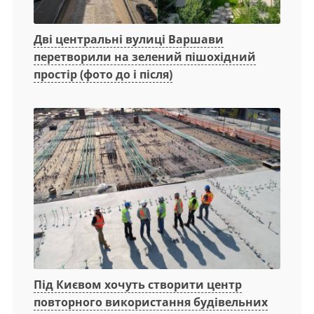
Дві центральні вулиці Варшави
перетворили на зелений пішохідний
простір (фото до і після)
Під Києвом хочуть створити центр
повторного використання будівельних