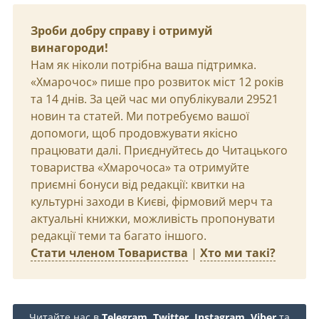
Зроби добру справу і отримуй
винагороди!
Нам як ніколи потрібна ваша підтримка.
«Хмарочос» пише про розвиток міст 12 років
та 14 днів. За цей час ми опублікували 29521
новин та статей. Ми потребуємо вашої
допомоги, щоб продовжувати якісно
працювати далі. Приєднуйтесь до Читацького
товариства «Хмарочоса» та отримуйте
приємні бонуси від редакції: квитки на
культурні заходи в Києві, фірмовий мерч та
актуальні книжки, можливість пропонувати
редакції теми та багато іншого.
Стати членом Товариства
|
Хто ми такі?
Читайте нас в
Telegram
,
Twitter
,
Instagram
,
Viber
та