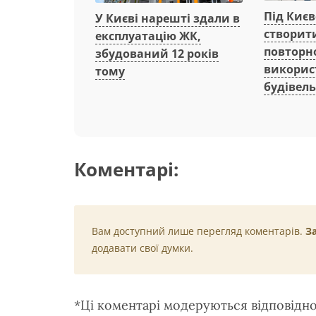
Під Киє
У Києві нарешті здали в
створит
експлуатацію ЖК,
повторн
збудований 12 років
викорис
тому
будівель
Коментарі:
Вам доступний лише перегляд коментарів.
З
додавати свої думки.
*Ці коментарі модеруються відповідн