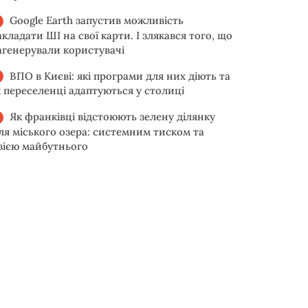
Google Earth запустив можливість
акладати ШІ на свої карти. І злякався того, що
агенерували користувачі
ВПО в Києві: які програми для них діють та
к переселенці адаптуються у столиці
Як франківці відстоюють зелену ділянку
іля міського озера: системним тиском та
ізією майбутнього