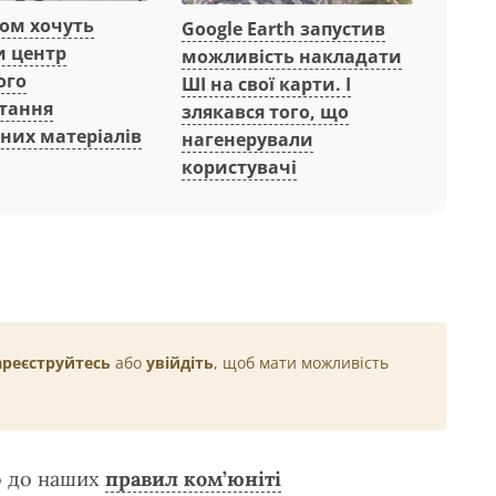
вом хочуть
Google Earth запустив
и центр
можливість накладати
ого
ШІ на свої карти. І
тання
злякався того, що
них матеріалів
нагенерували
користувачі
ареєструйтесь
або
увійдіть
, щоб мати можливість
о до наших
правил ком’юніті