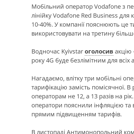
Мобільний оператор Vodafone з п
лінійку Vodafone Red Business для
10-40%. У компанії пояснюють це т
використовувати на третину більше 
Водночас Kyivstar
оголосив
акцію 
року 4G буде безлімітним для всіх 
Нагадаємо, влітку три мобільні оп
тарифікацію замість помісячної. В
операторам не 12, а 13 разів на рі
оператори пояснили інфляцією та 
прямим підвищенням тарифів.
В листопаді Антимонопольний ком