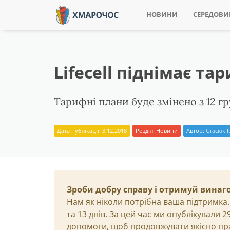
НОВИНИ
СЕРЕДОВ
Lifecell піднімає та
Тарифні плани буде змінено з 12 гр
Дата публікації: 3.12.2018
Розділ:
Новини
Автор:
Стасюк 
Зроби добру справу і отримуй винаг
Нам як ніколи потрібна ваша підтримка.
та 13 днів. За цей час ми опублікували 
допомоги, щоб продовжувати якісно пр