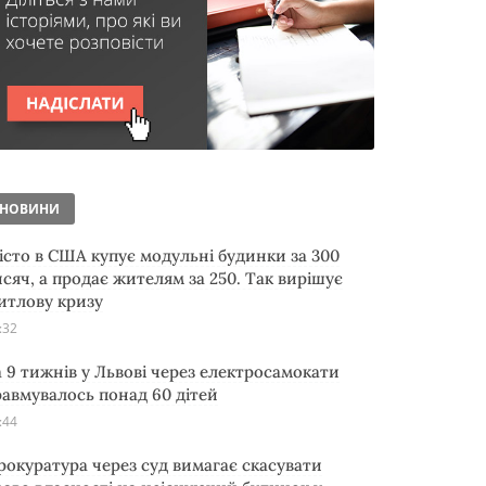
НОВИНИ
істо в США купує модульні будинки за 300
исяч, а продає жителям за 250. Так вирішує
итлову кризу
:32
а 9 тижнів у Львові через електросамокати
равмувалось понад 60 дітей
:44
рокуратура через суд вимагає скасувати