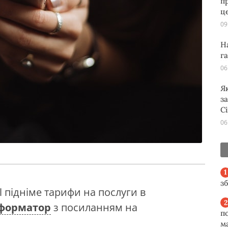
п
ц
09
Н
г
06
Я
з
С
06
з
ll підніме тарифи на послуги в
форматор
з посиланням на
п
м