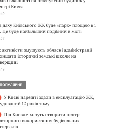
раво власності на неіснуючий будинок у
ентрі Києва
:40
а даху Київського ЖК буде «парк» площею в 1
а. Це буде найбільший подібний в місті
:57
к активісти змушують обласні адміністрації
ахищати історичні земські школи на
іверщині
:49
ПОПУЛЯРНЕ
У Києві нарешті здали в експлуатацію ЖК,
будований 12 років тому
Під Києвом хочуть створити центр
овторного використання будівельних
атеріалів