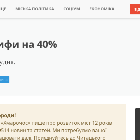
ИЩЕ
МІСЬКА ПОЛІТИКА
СОЦІУМ
ЕКОНОМІКА
ПІ
рифи на 40%
удня.
Ірина
ороди!
 «Хмарочос» пише про розвиток міст 12 років
29514 новин та статей. Ми потребуємо вашої
ацювати далі. Приєднуйтесь до Читацького