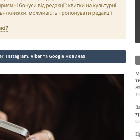
иємні бонуси від редакції: квитки на культурні
льні книжки, можливість пропонувати редакції
кі?
er
,
Instagram
,
Viber
та
Google Новинах
М
т
ж
10
З
т
09
П