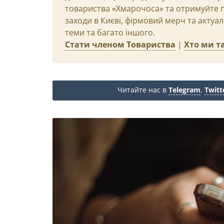
товариства «Хмарочоса» та отримуйте пр
заходи в Києві, фірмовий мерч та актуа
теми та багато іншого.
Стати членом Товариства
|
Хто ми та
Читайте нас в
Telegram
,
Twitt