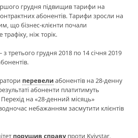
ершого грудня підвищив тарифи на
 контрактних абонентів. Тарифи зросли на
им, що бізнес-клієнти почали
трафіку, ніж торік.
– з третього грудня 2018 по 14 січня 2019
абонентів.
ератори
перевели
абонентів на 28-денну
 результаті абоненти платитимуть
к. Перехід на «28-денний місяць»
водночас небажанням засмутити клієнтів
ітет
порушив справу
проти Kyivstar,