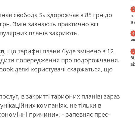
ная свобода S» здорожчає з 85 грн до
н
н
0 грн. Змін зазнають практично всі
пулярних планів закриють.
я
ся
, що тарифні плани буде змінено з 12
б
ходити попередження про подорожчання.
в
cebook деякі користувачі скаржаться, що
 послуг, в закритті тарифних планів) зараз
унікаційних компаніях, не тільки в
 економічні причини», – запевняє прес-