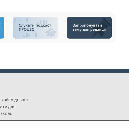
 сайту дозвіл
рите для
зкові.