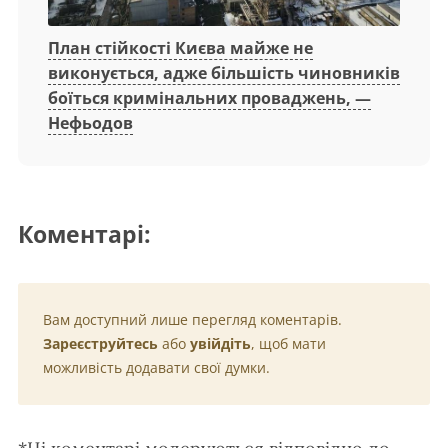
План стійкості Києва майже не
виконується, адже більшість чиновників
боїться кримінальних проваджень, —
Нефьодов
Коментарі:
Вам доступний лише перегляд коментарів.
Зареєструйтесь
або
увійдіть
, щоб мати
можливість додавати свої думки.