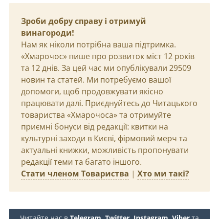
Зроби добру справу і отримуй
винагороди!
Нам як ніколи потрібна ваша підтримка.
«Хмарочос» пише про розвиток міст 12 років
та 12 днів. За цей час ми опублікували 29509
новин та статей. Ми потребуємо вашої
допомоги, щоб продовжувати якісно
працювати далі. Приєднуйтесь до Читацького
товариства «Хмарочоса» та отримуйте
приємні бонуси від редакції: квитки на
культурні заходи в Києві, фірмовий мерч та
актуальні книжки, можливість пропонувати
редакції теми та багато іншого.
Стати членом Товариства
|
Хто ми такі?
Читайте нас в
Telegram
,
Twitter
,
Instagram
,
Viber
та