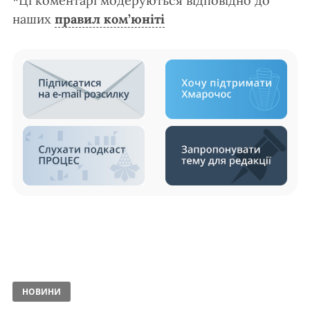
*Ці коментарі модеруються відповідно до
наших
правил ком’юніті
НОВИНИ