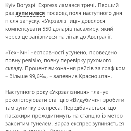
Kyiv Boryspil Express ламався тричі. Перший
раз
зупинився
посеред поля наступного дня
після запуску. «Укрзалізниці» довелося
компенсувати 550 доларів пасажиру, який
через це запізнився на літак до Австралії.
«Технічні несправності усунено, проведено
повну ревізію, повну перевірку рухомого
складу. Процент виконання рейсів за графіком
– більше 99,6%», – запевнив Красноштан.
Наступного року «Укрзалізниця» планує
реконструювати станцію «Видубичі» і зробити
там зупинку експреса. Передбачається, що
пасажири проходитимуть на станцію із метро
закритим тунелем. Зараз експрес зупиняється