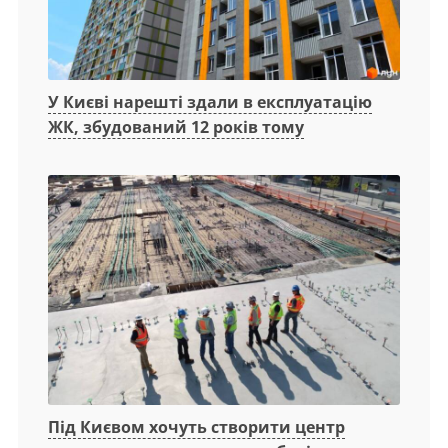
У Києві нарешті здали в експлуатацію
ЖК, збудований 12 років тому
Під Києвом хочуть створити центр