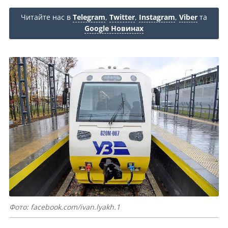
Читайте нас в
Telegram
,
Twitter
,
Instagram
,
Viber
та
Google Новинах
Фото: facebook.com/ivan.lyakh.1