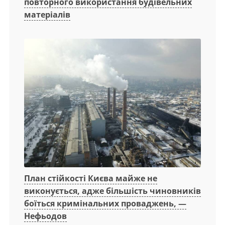
повторного використання будівельних
матеріалів
План стійкості Києва майже не
виконується, адже більшість чиновників
боїться кримінальних проваджень, —
Нефьодов