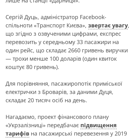
лише на станції «Дарниця».
Сергій Дуць, адміністратор Facebook-
спільноти «Транспорт Києва»,
звертає увагу
,
що згідно з озвученими цифрами, експрес
перевозить у середньому 33 пасажири на
один рейс, що складає 2660 гривень виручки
— трохи менше 100 доларів (один квиток
коштує 80 гривень).
Для порівняння, пасажиропотік приміської
електрички з Броварів, за даними Дуця,
складає 20 тисяч осіб на день.
Нагадаємо, проект фінансового плану
«Укрзалізниці» передбачає
підвищення
тарифів
на пасажирські перевезення у 2019