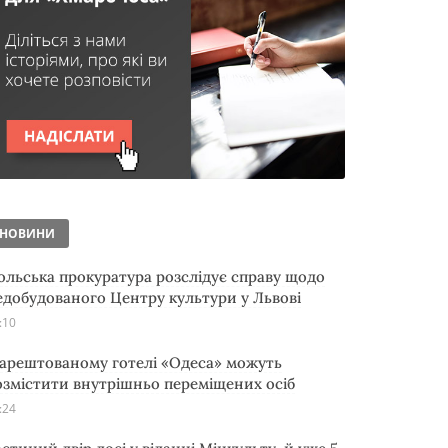
НОВИНИ
ольська прокуратура розслідує справу щодо
едобудованого Центру культури у Львові
:10
 арештованому готелі «Одеса» можуть
озмістити внутрішньо переміщених осіб
:24