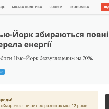
ИЩЕ
МІСЬКА ПОЛІТИКА
СОЦІУМ
ЕКОНОМІКА
ПІ
Нью-Йорк збираються повн
рела енергії
робити Нью-Йорк безвуглецевим на 70%.
іна
ороди!
 «Хмарочос» пише про розвиток міст 12 років