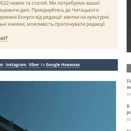
29522 новин та статей. Ми потребуємо вашої
ацювати далі. Приєднуйтесь до Читацького
иємні бонуси від редакції: квитки на культурні
льні книжки, можливість пропонувати редакції
кі?
er
,
Instagram
,
Viber
та
Google Новинах
П
н
09
В
р
08