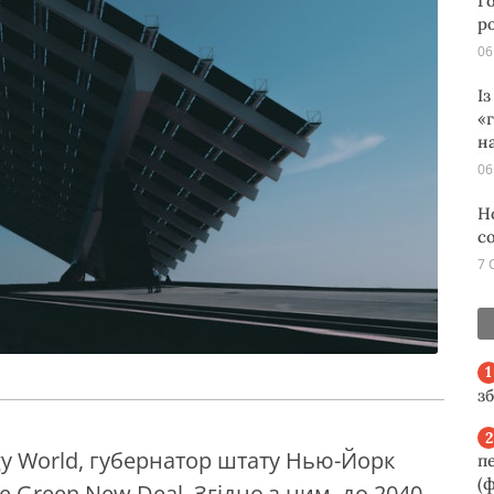
Г
р
06
І
«
н
06
Н
с
7 
з
y World, губернатор штату Нью-Йорк
п
(ф
Green New Deal. Згідно з ним, до 2040