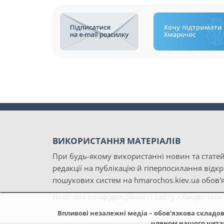
ВИКОРИСТАННЯ МАТЕРІАЛІВ
При будь-якому використанні новин та статей
редакції на публікацію й гіперпосилання відк
пошукових систем на hmarochos.kiev.ua обов'я
Політика конфіденційності сайту «Хмарочос»
Впливові незалежні медіа – обов'язкова складов
членом нашого читаць