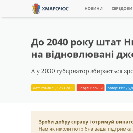
НОВИНИ
СЕРЕДОВ
До 2040 року штат 
на відновлювані дже
А у 2030 губернатор збирається з
Дата публікації: 23.1.2019
Розділ:
Новини
Автор:
Ріта Дуд
Зроби добру справу і отримуй винаг
Нам як ніколи потрібна ваша підтримка.