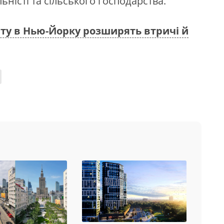
ьністі та сільського господарства.
ту в Нью-Йорку розширять втричі й