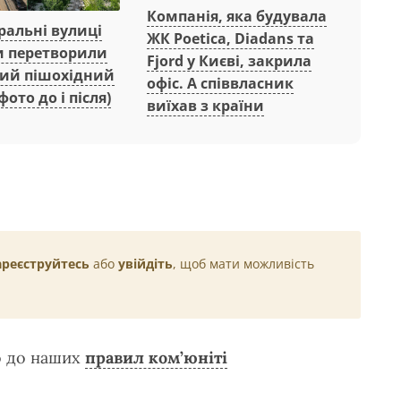
Компанія, яка будувала
ральні вулиці
ЖК Poetica, Diadans та
 перетворили
Fjord у Києві, закрила
ний пішохідний
офіс. А співвласник
фото до і після)
виїхав з країни
ареєструйтесь
або
увійдіть
, щоб мати можливість
о до наших
правил ком’юніті