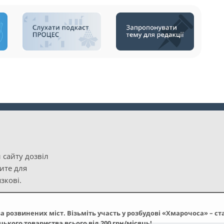
 сайту дозвіл
рите для
зкові.
а розвинених міст. Візьміть участь у розбудові «Хмарочоса» – ст
кого товариства всього від 200 грн/місяць!