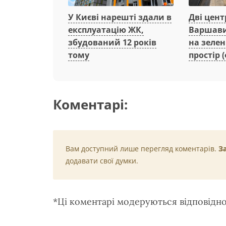
Дві цент
У Києві нарешті здали в
Варшави
експлуатацію ЖК,
на зеле
збудований 12 років
простір (
тому
Коментарі:
Вам доступний лише перегляд коментарів.
З
додавати свої думки.
*Ці коментарі модеруються відповідн