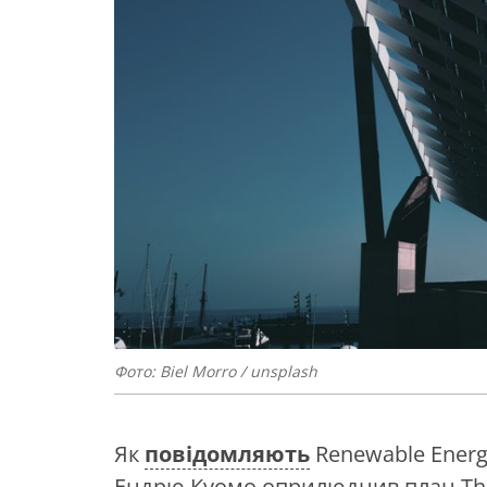
Фото: Biel Morro / unsplash
Як
повідомляють
Renewable Energ
Ендрю Куомо оприлюднив план The 