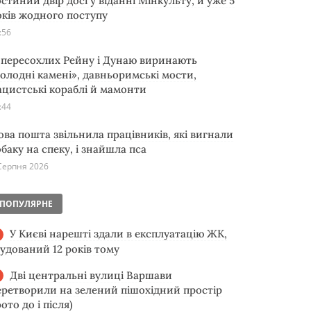
остиний двір досі у віданні Мінкульту, й уже 5
оків жодного поступу
:56
з пересохлих Рейну і Дунаю виринають
голодні камені», давньоримські мости,
ацистські кораблі й мамонти
:44
ова пошта звільнила працівників, які вигнали
обаку на спеку, і знайшла пса
Серпня 2026
ПОПУЛЯРНЕ
У Києві нарешті здали в експлуатацію ЖК,
будований 12 років тому
Дві центральні вулиці Варшави
еретворили на зелений пішохідний простір
ото до і після)