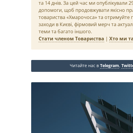
та 14 днів. За цей час ми опублікували 
допомоги, щоб продовжувати якісно пр
товариства «Хмарочоса» та отримуйте пр
заходи в Києві, фірмовий мерч та актуа
теми та багато іншого.
Стати членом Товариства
|
Хто ми та
Читайте нас в
Telegram
,
Twitt