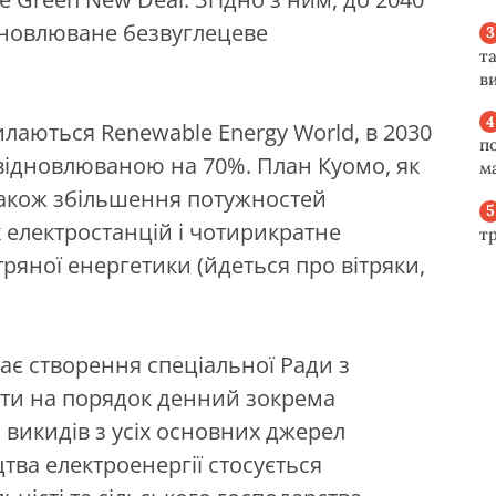
дновлюване безвуглецеве
та
ви
илаються Renewable Energy World, в 2030
п
відновлюваною на 70%. План Куомо, як
м
також збільшення потужностей
 електростанцій і чотирикратне
т
ряної енергетики (йдеться про вітряки,
ає створення спеціальної Ради з
сти на порядок денний зокрема
 викидів з усіх основних джерел
тва електроенергії стосується