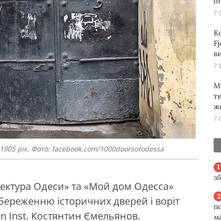
о
7 
К
Fj
ви
7 
М
т
ж
7 
1905 рік. Фото: facebook.com/1000doorsofodessa
з
хітектура Одеси» та «Мой дом Одесса»
береженню історичних дверей і воріт
п
 Inst. Костянтин Ємельянов.
м