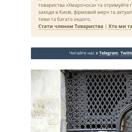
товариства «Хмарочоса» та отримуйте пр
заходи в Києві, фірмовий мерч та актуа
теми та багато іншого.
Стати членом Товариства
|
Хто ми та
Читайте нас в
Telegram
,
Twitt