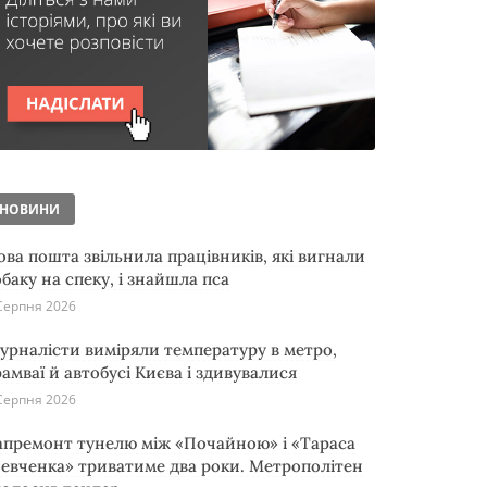
НОВИНИ
ова пошта звільнила працівників, які вигнали
обаку на спеку, і знайшла пса
Серпня 2026
урналісти виміряли температуру в метро,
рамваї й автобусі Києва і здивувалися
Серпня 2026
апремонт тунелю між «Почайною» і «Тараса
евченка» триватиме два роки. Метрополітен