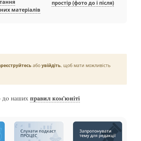
тання
простір (фото до і після)
них матеріалів
ареєструйтесь
або
увійдіть
, щоб мати можливість
о до наших
правил ком’юніті