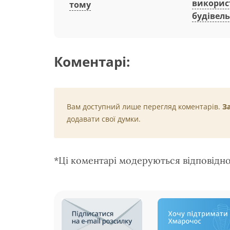
викорис
тому
будівель
Коментарі:
Вам доступний лише перегляд коментарів.
З
додавати свої думки.
*Ці коментарі модеруються відповідн