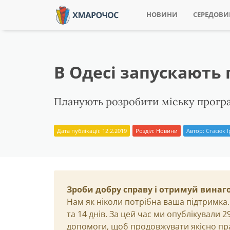
НОВИНИ
СЕРЕДОВ
В Одесі запускають 
Планують розробити міську програм
Дата публікації: 12.2.2019
Розділ:
Новини
Автор:
Стасюк 
Зроби добру справу і отримуй винаг
Нам як ніколи потрібна ваша підтримка.
та 14 днів. За цей час ми опублікували 
допомоги, щоб продовжувати якісно пр