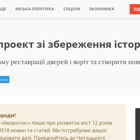
ИЩЕ
МІСЬКА ПОЛІТИКА
СОЦІУМ
ЕКОНОМІКА
ПІ
проект зі збереження іст
у реставрації дверей і воріт та створити повн
Ірина
ороди!
 «Хмарочос» пише про розвиток міст 12 років
29518 новин та статей. Ми потребуємо вашої
ацювати далі. Приєднуйтесь до Читацького