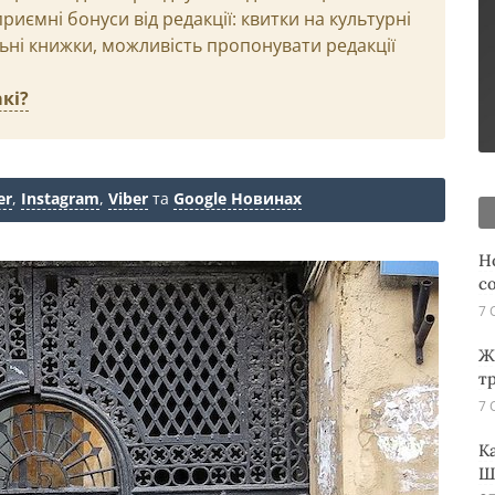
иємні бонуси від редакції: квитки на культурні
льні книжки, можливість пропонувати редакції
кі?
er
,
Instagram
,
Viber
та
Google Новинах
Н
с
7 
Ж
т
7 
К
Ш