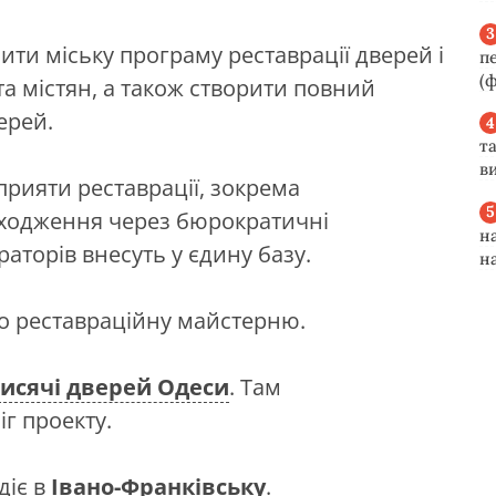
ти міську програму реставрації дверей і
п
(ф
 та містян, а також створити повний
ерей.
та
ви
прияти реставрації, зокрема
ходження через бюрократичні
н
аторів внесуть у єдину базу.
н
о реставраційну майстерню.
исячі дверей Одеси
. Там
г проекту.
діє в
Івано-Франківську
.