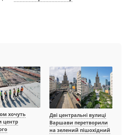
вом хочуть
Дві центральні вулиці
и центр
Варшави перетворили
ого
на зелений пішохідний