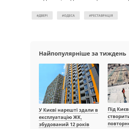
#ДВЕРІ
#ОДЕСА
#РЕСТАВРАЦІЯ
Найпопулярніше за тиждень
Під Киє
У Києві нарешті здали в
створит
експлуатацію ЖК,
повторн
збудований 12 років