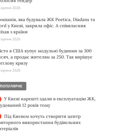
голосив тендер
Серпня 2026
омпанія, яка будувала ЖК Poetica, Diadans та
ord у Києві, закрила офіс. А співвласник
їхав з країни
Серпня 2026
істо в США купує модульні будинки за 300
исяч, а продає жителям за 250. Так вирішує
итлову кризу
Серпня 2026
ПОПУЛЯРНЕ
У Києві нарешті здали в експлуатацію ЖК,
будований 12 років тому
Під Києвом хочуть створити центр
овторного використання будівельних
атеріалів