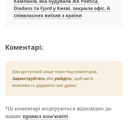
Компанія, яка будувала ЖК Poetica,
Diadans та Fjord у Києві, закрила офіс. А
співвласник виїхав з країни
Коментарі:
Вам доступний лише перегляд коментарів.
Зареєструйтесь
або
увійдіть
, щоб мати
можливість додавати свої думки.
*Ці коментарі модеруються відповідно до
наших
правил ком’юніті