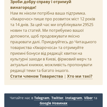
Зроби добру справу і отримуй
винагороди!
Нам як ніколи потрібна ваша підтримка.
«Хмарочос» пише про розвиток міст 12 років
та 14 днів. За цей час ми опублікували 29525
новин та статей. Ми потребуємо вашої
допомоги, щоб продовжувати якісно
працювати далі. Приєднуйтесь до Читацького
товариства «Хмарочоса» та отримуйте
приємні бонуси від редакції: квитки на
культурні заходи в Києві, фірмовий мерч та
актуальні книжки, можливість пропонувати
редакції теми та багато іншого.
Стати членом Товариства
|
Хто ми такі?
Читайте нас в
Telegram
,
Twitter
,
Instagram
,
Viber
та
Google Новинах