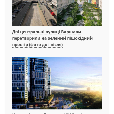
Дві центральні вулиці Варшави
перетворили на зелений пішохідний
простір (фото до і після)