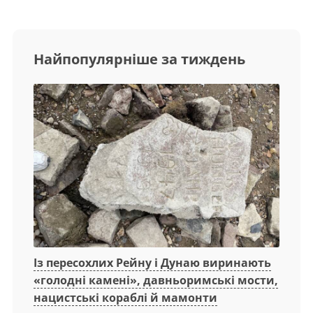
Найпопулярніше за тиждень
Із пересохлих Рейну і Дунаю виринають
«голодні камені», давньоримські мости,
нацистські кораблі й мамонти