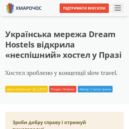
ПІДТРИМАТИ ВНЕСКОМ
Українська мережа Dream
Hostels відкрила
«неспішний» хостел у Празі
Хостел зроблено у концепції slow travel.
Дата публікації: 20.2.2019
Розділ:
Новини
Автор:
Стасюк Ірина
Зроби добру справу і отримуй