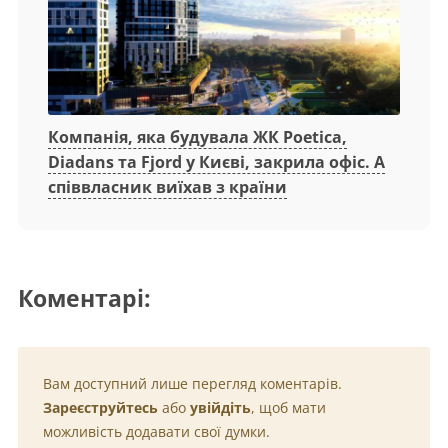
Компанія, яка будувала ЖК Poetica,
Diadans та Fjord у Києві, закрила офіс. А
співвласник виїхав з країни
Коментарі:
Вам доступний лише перегляд коментарів.
Зареєструйтесь
або
увійдіть
, щоб мати
можливість додавати свої думки.