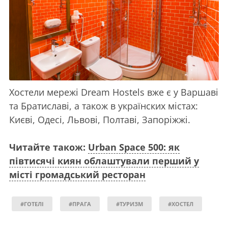
Хостели мережі Dream Hostels вже є у Варшаві
та Братиславі, а також в українских містах:
Києві, Одесі, Львові, Полтаві, Запоріжжі.
Читайте також:
Urban Space 500: як
півтисячі киян облаштували перший у
місті громадський ресторан
#ГОТЕЛІ
#ПРАГА
#ТУРИЗМ
#ХОСТЕЛ