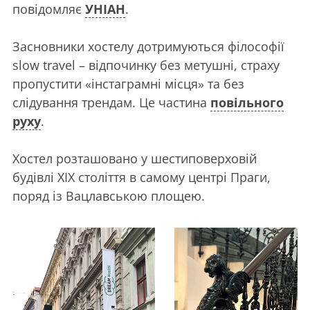
повідомляє
УНІАН
.
Засновники хостелу дотримуються філософії
slow travel – відпочинку без метушні, страху
пропустити «інстаграмні місця» та без
слідування трендам. Це частина
повільного
руху
.
Хостел розташовано у шестиповерховій
будівлі ХІХ століття в самому центрі Праги,
поряд із Вацлавською площею.