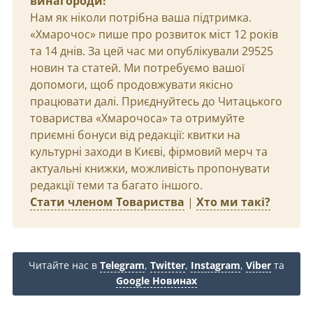
винагороди!
Нам як ніколи потрібна ваша підтримка.
«Хмарочос» пише про розвиток міст 12 років
та 14 днів. За цей час ми опублікували 29525
новин та статей. Ми потребуємо вашої
допомоги, щоб продовжувати якісно
працювати далі. Приєднуйтесь до Читацького
товариства «Хмарочоса» та отримуйте
приємні бонуси від редакції: квитки на
культурні заходи в Києві, фірмовий мерч та
актуальні книжки, можливість пропонувати
редакції теми та багато іншого.
Стати членом Товариства
|
Хто ми такі?
Читайте нас в
Telegram
,
Twitter
,
Instagram
,
Viber
та
Google Новинах