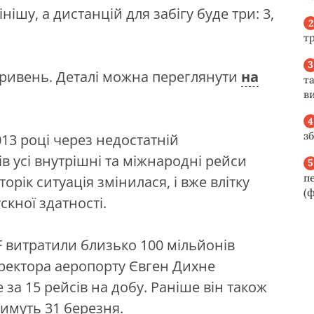
нішу, а дистанцій для забігу буде три: 3,
т
 гривень. Деталі можна переглянути
на
та
ви
з
013 році через недостатній
в усі внутрішні та міжнародні рейси
п
орік ситуація змінилася, і вже влітку
(ф
скної здатності.
F витратили близько 100 мільйонів
ректора аеропорту Євген Дихне
 за 15 рейсів на добу. Раніше він також
имуть 31 березня.