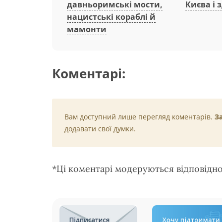
давньоримські мости,
Києва і 
нацистські кораблі й
мамонти
Коментарі:
Вам доступний лише перегляд коментарів.
З
додавати свої думки.
*Ці коментарі модеруються відповідн