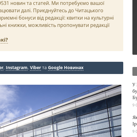
29531 новин та статей. Ми потребуємо вашої
ацювати далі. Приєднуйтесь до Читацького
иємні бонуси від редакції: квитки на культурні
льні книжки, можливість пропонувати редакції
кі?
er
,
Instagram
,
Viber
та
Google Новинах
У
б
Б
9 
Як
Ір
9 