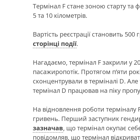
Термінал F стане зоною старту та фі
5 та 10 кілометрів.
Вартість реєстрації становить 500
сторінці події
.
Нагадаємо, термінал F закрили у 2
пасажиропотік. Протягом п’яти рокі
сконцентрували в терміналі D. Але т
термінал D працював на піку пропу
На відновлення роботи терміналу 
гривень. Перший заступник генди
зазначав
, що термінал окупає себе
повідомляв, що термінал відкриват