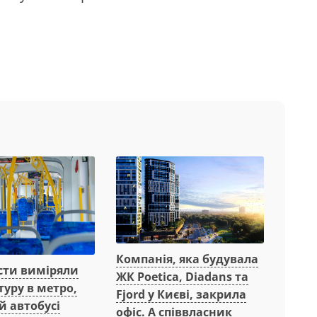
Компанія, яка будувала
сти виміряли
ЖК Poetica, Diadans та
уру в метро,
Fjord у Києві, закрила
й автобусі
офіс. А співвласник