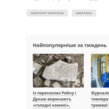
#АЕРОПОРТ БОРИСПІЛЬ
#МАРАФОН
Найпопулярніше за тиждень
Із пересохлих Рейну і
Журналі
Дунаю виринають
температ
«голодні камені»,
трамваї 