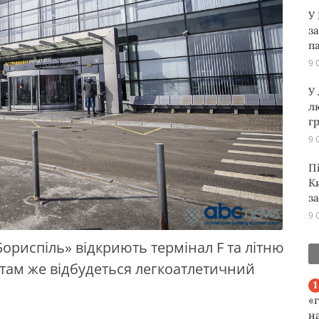
У
з
п
9 
У
л
г
9 
П
К
з
9 
Бориспіль» відкриють термінал F та літню
о там же відбудеться легкоатлетичний
«
н