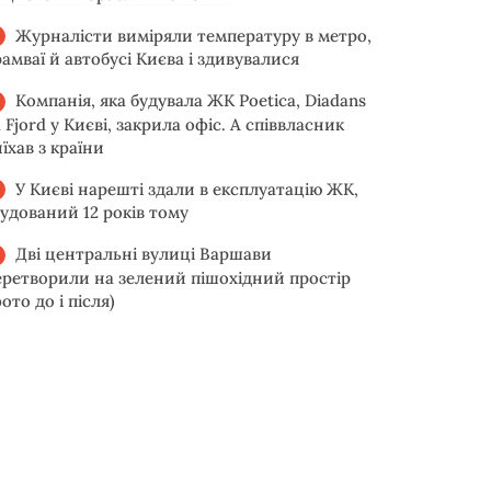
Журналісти виміряли температуру в метро,
рамваї й автобусі Києва і здивувалися
Компанія, яка будувала ЖК Poetica, Diadans
 Fjord у Києві, закрила офіс. А співвласник
їхав з країни
У Києві нарешті здали в експлуатацію ЖК,
будований 12 років тому
Дві центральні вулиці Варшави
еретворили на зелений пішохідний простір
ото до і після)