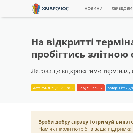
НОВИНИ
СЕРЕДОВ
На відкритті термін
пробігтись злітною
Летовище відкриватиме термінал, я
Дата публікації: 12.3.2019
Розділ:
Новини
Автор:
Ріта Дуд
Зроби добру справу і отримуй винаг
Нам як ніколи потрібна ваша підтримка.