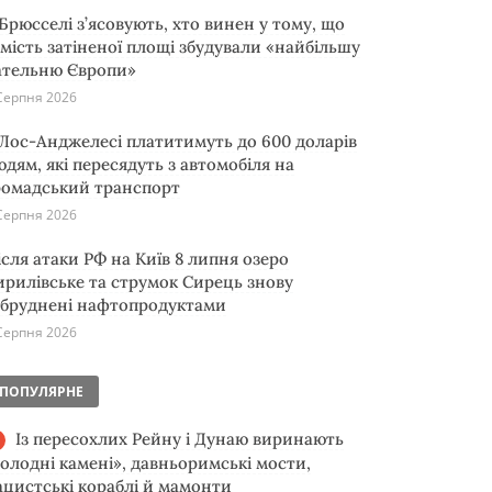
 Брюсселі з’ясовують, хто винен у тому, що
амість затіненої площі збудували «найбільшу
ательню Європи»
Серпня 2026
 Лос-Анджелесі платитимуть до 600 доларів
юдям, які пересядуть з автомобіля на
ромадський транспорт
Серпня 2026
ісля атаки РФ на Київ 8 липня озеро
ирилівське та струмок Сирець знову
абруднені нафтопродуктами
Серпня 2026
ПОПУЛЯРНЕ
Із пересохлих Рейну і Дунаю виринають
голодні камені», давньоримські мости,
ацистські кораблі й мамонти