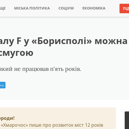
ИЩЕ
МІСЬКА ПОЛІТИКА
СОЦІУМ
ЕКОНОМІКА
ПІ
алу F у «Борисполі» можна
 смугою
кий не працював п'ять років.
іна
ороди!
 «Хмарочос» пише про розвиток міст 12 років