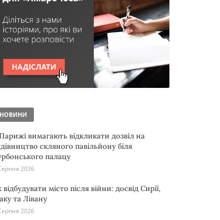
НОВИНИ
 Парижі вимагають відкликати дозвіл на
удівництво скляного павільйону біля
урбонського палацу
Серпня 2026
 відбудувати місто після війни: досвід Сирії,
аку та Лівану
Серпня 2026