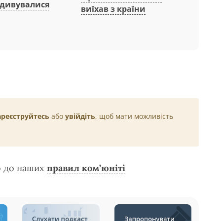
здивувалися
виїхав з країни
ареєструйтесь
або
увійдіть
, щоб мати можливість
о до наших
правил ком’юніті