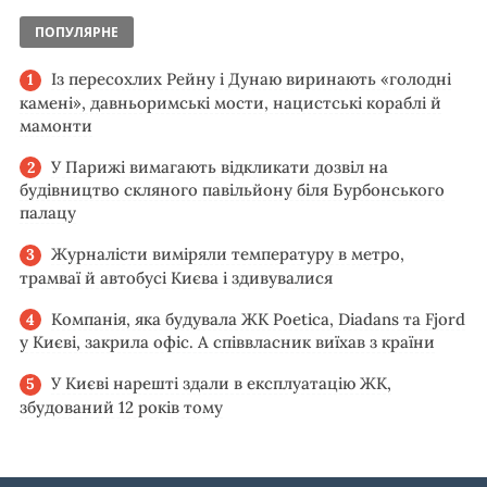
ПОПУЛЯРНЕ
Із пересохлих Рейну і Дунаю виринають «голодні
камені», давньоримські мости, нацистські кораблі й
мамонти
У Парижі вимагають відкликати дозвіл на
будівництво скляного павільйону біля Бурбонського
палацу
Журналісти виміряли температуру в метро,
трамваї й автобусі Києва і здивувалися
Компанія, яка будувала ЖК Poetica, Diadans та Fjord
у Києві, закрила офіс. А співвласник виїхав з країни
У Києві нарешті здали в експлуатацію ЖК,
збудований 12 років тому