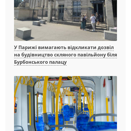
У Парижі вимагають відкликати дозвіл
на будівництво скляного павільйону біля
Бурбонського палацу