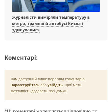
Журналісти виміряли температуру в
метро, трамваї й автобусі Києва і
здивувалися
Коментарі:
Вам доступний лише перегляд коментарів.
Зареєструйтесь
або
увійдіть
, щоб мати
можливість додавати свої думки.
*Ці коментарі модеруються відповідно до