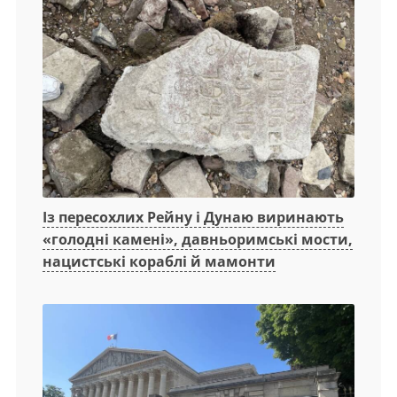
Із пересохлих Рейну і Дунаю виринають
«голодні камені», давньоримські мости,
нацистські кораблі й мамонти