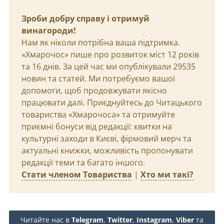
Зроби добру справу і отримуй
винагороди!
Нам як ніколи потрібна ваша підтримка.
«Хмарочос» пише про розвиток міст 12 років
та 16 днів. За цей час ми опублікували 29535
новин та статей. Ми потребуємо вашої
допомоги, щоб продовжувати якісно
працювати далі. Приєднуйтесь до Читацького
товариства «Хмарочоса» та отримуйте
приємні бонуси від редакції: квитки на
культурні заходи в Києві, фірмовий мерч та
актуальні книжки, можливість пропонувати
редакції теми та багато іншого.
Стати членом Товариства
|
Хто ми такі?
Читайте нас в
Telegram
,
Twitter
,
Instagram
,
Viber
та