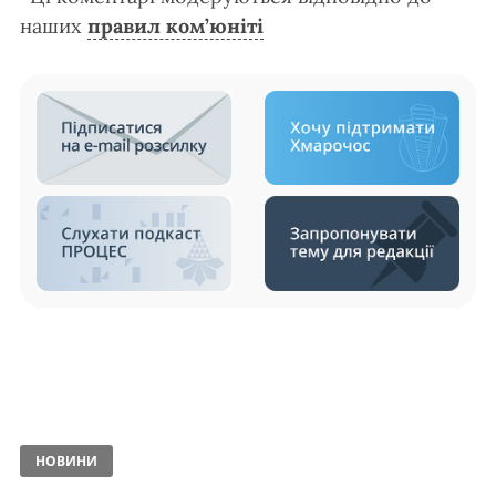
наших
правил ком’юніті
НОВИНИ