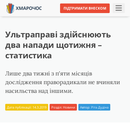
ПІДТРИМАТИ ВНЕСКОМ
Ультраправі здійснюють
два напади щотижня –
статистика
Лише два тижні з п'яти місяців
дослідження праворадикали не вчиняли
насильства над іншими.
Дата публікації: 14.3.2019
Розділ:
Новини
Автор:
Ріта Дудіна