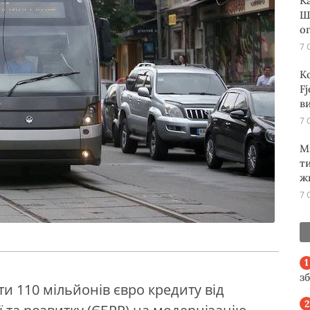
К
Ш
о
7 
К
Fj
ви
7 
М
т
ж
7 
з
и 110 мільйонів євро кредиту від