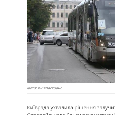
Фото: Київпастранс
Київрада ухвалила рішення залучит