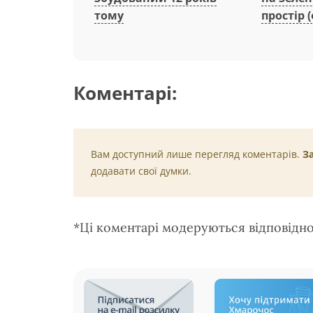
простір (
тому
Коментарі:
Вам доступний лише перегляд коментарів.
З
додавати свої думки.
*Ці коментарі модеруються відповідн