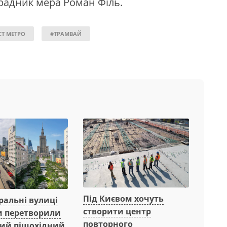
радник мера Роман Філь.
СТ МЕТРО
#ТРАМВАЙ
Під Києвом хочуть
ральні вулиці
створити центр
 перетворили
повторного
ний пішохідний