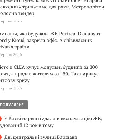
апремонт тунелю між «Почайною» і «Тараса
евченка» триватиме два роки. Метрополітен
голосив тендер
Серпня 2026
омпанія, яка будувала ЖК Poetica, Diadans та
ord у Києві, закрила офіс. А співвласник
їхав з країни
Серпня 2026
істо в США купує модульні будинки за 300
исяч, а продає жителям за 250. Так вирішує
итлову кризу
Серпня 2026
ПОПУЛЯРНЕ
У Києві нарешті здали в експлуатацію ЖК,
будований 12 років тому
Дві центральні вулиці Варшави