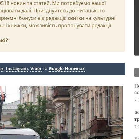
29518 новин та статей. Ми потребуємо вашої
ацювати далі. Приєднуйтесь до Читацького
иємні бонуси від редакції: квитки на культурні
льні книжки, можливість пропонувати редакції
кі?
er
,
Instagram
,
Viber
та
Google Новинах
Н
с
7 
Ж
т
7 