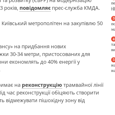
 та розвитку (ЄБРР) на модернізацію
п
3 років,
повідомляє
прес-служба КМДА.
(ф
є Київський метрополітен на закупівлю 50
п
м
та
ансу» на придбання нових
ви
жки 30-34 метри, пристосованих для
гони економлять до 40% енергії у
н
.
н
римає на
реконструкцію
трамвайної лінії
ід час реконструкції обіцяють створити
ь відмежувати пішохідну зону від