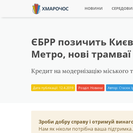
НОВИНИ
СЕРЕДОВ
ЄБРР позичить Києв
Метро, нові трамваї
Кредит на модернізацію міського т
Дата публікації: 12.4.2019
Розділ:
Новини
Автор:
Стасюк 
Зроби добру справу і отримуй винаг
Нам як ніколи потрібна ваша підтримка.