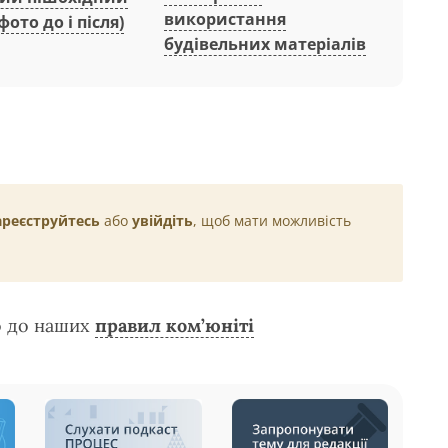
використання
фото до і після)
будівельних матеріалів
ареєструйтесь
або
увійдіть
, щоб мати можливість
о до наших
правил ком’юніті