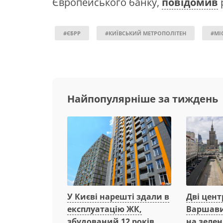
Європейського банку,
повідомив
#ЄБРР
#КИЇВСЬКИЙ МЕТРОПОЛІТЕН
#МІ
Найпопулярніше за тиждень
Дві цент
У Києві нарешті здали в
Варшави
експлуатацію ЖК,
на зеле
збудований 12 років