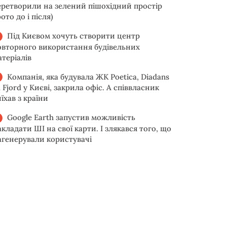
еретворили на зелений пішохідний простір
ото до і після)
Під Києвом хочуть створити центр
овторного використання будівельних
атеріалів
Компанія, яка будувала ЖК Poetica, Diadans
 Fjord у Києві, закрила офіс. А співвласник
їхав з країни
Google Earth запустив можливість
акладати ШІ на свої карти. І злякався того, що
агенерували користувачі