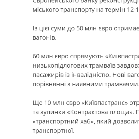
Європейського банку реконструкції
міського транспорту на термін 12-1
Із цієї суми до 50 млн євро отрима
вагонів.
60 млн євро спрямують «Київпастр
низькопідлогових трамваїв завдов
пасажирів із інвалідністю. Нові ва
порівнянні з наявними трамваями
Ще 10 млн євро «Київпастранс» от
та зупинки «Контрактова площа». П
«транспортний хаб», який дозволит
транспортної.