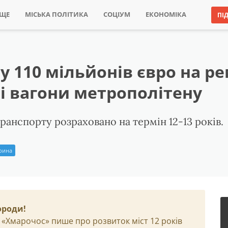
ИЩЕ
МІСЬКА ПОЛІТИКА
СОЦІУМ
ЕКОНОМІКА
ПІ
у 110 мільйонів євро на р
 і вагони метрополітену
ранспорту розраховано на термін 12-13 років.
Ірина
ороди!
 «Хмарочос» пише про розвиток міст 12 років