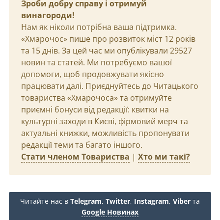
Зроби добру справу і отримуй
винагороди!
Нам як ніколи потрібна ваша підтримка.
«Хмарочос» пише про розвиток міст 12 років
та 15 днів. За цей час ми опублікували 29527
новин та статей. Ми потребуємо вашої
допомоги, щоб продовжувати якісно
працювати далі. Приєднуйтесь до Читацького
товариства «Хмарочоса» та отримуйте
приємні бонуси від редакції: квитки на
культурні заходи в Києві, фірмовий мерч та
актуальні книжки, можливість пропонувати
редакції теми та багато іншого.
Стати членом Товариства
|
Хто ми такі?
Читайте нас в
Telegram
,
Twitter
,
Instagram
,
Viber
та
Google Новинах