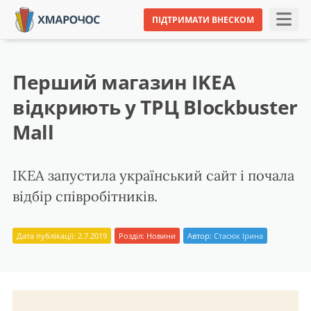
ПІДТРИМАТИ ВНЕСКОМ
Перший магазин IKEA
відкриють у ТРЦ Blockbuster
Mall
ІKEA запустила український сайт і почала
відбір співробітників.
Дата публікації: 2.7.2019
Розділ:
Новини
Автор:
Стасюк Ірина