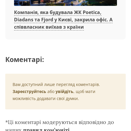
Компанія, яка будувала ЖК Poetica,
Diadans та Fjord у Києві, закрила офіс. А
співвласник виїхав з країни
Коментарі:
Вам доступний лише перегляд коментарів.
Зареєструйтесь
або
увійдіть
, щоб мати
можливість додавати свої думки.
*Ці коментарі модеруються відповідно до
наших
правил ком’юніті