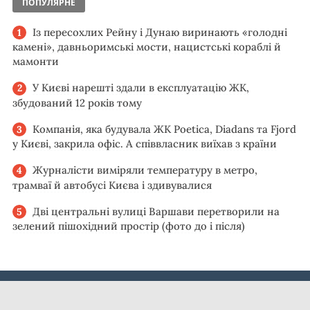
ПОПУЛЯРНЕ
Із пересохлих Рейну і Дунаю виринають «голодні
камені», давньоримські мости, нацистські кораблі й
мамонти
У Києві нарешті здали в експлуатацію ЖК,
збудований 12 років тому
Компанія, яка будувала ЖК Poetica, Diadans та Fjord
у Києві, закрила офіс. А співвласник виїхав з країни
Журналісти виміряли температуру в метро,
трамваї й автобусі Києва і здивувалися
Дві центральні вулиці Варшави перетворили на
зелений пішохідний простір (фото до і після)