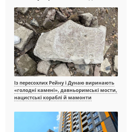
Із пересохлих Рейну і Дунаю виринають
«голодні камені», давньоримські мости,
нацистські кораблі й мамонти