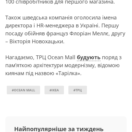
100 співробітників для першого магазина.
Також шведська компанія оголосила імена
директора і HR-менеджера в Україні. Першу
посаду обійняв француз Флоріан Меллє, другу
– Вікторія Новохацьки.
Нагадаємо, ТРЦ Ocean Mall
будують
поряд з
пам’яткою архітектури модернізму, відомою
киянам під назвою «Тарілка».
#OCEAN MALL
#ІКЕА
#ТРЦ
Найпопулярніше за тиждень