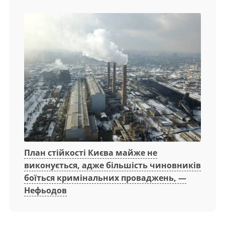
План стійкості Києва майже не
виконується, адже більшість чиновників
боїться кримінальних проваджень, —
Нефьодов