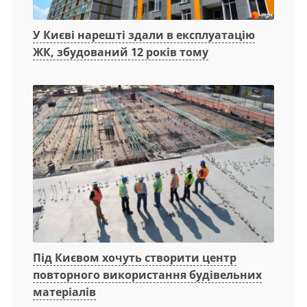
У Києві нарешті здали в експлуатацію
ЖК, збудований 12 років тому
Під Києвом хочуть створити центр
повторного використання будівельних
матеріалів