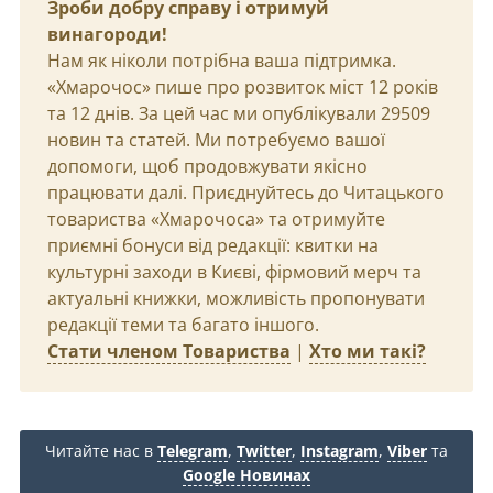
Зроби добру справу і отримуй
винагороди!
Нам як ніколи потрібна ваша підтримка.
«Хмарочос» пише про розвиток міст 12 років
та 12 днів. За цей час ми опублікували 29509
новин та статей. Ми потребуємо вашої
допомоги, щоб продовжувати якісно
працювати далі. Приєднуйтесь до Читацького
товариства «Хмарочоса» та отримуйте
приємні бонуси від редакції: квитки на
культурні заходи в Києві, фірмовий мерч та
актуальні книжки, можливість пропонувати
редакції теми та багато іншого.
Стати членом Товариства
|
Хто ми такі?
Читайте нас в
Telegram
,
Twitter
,
Instagram
,
Viber
та
Google Новинах