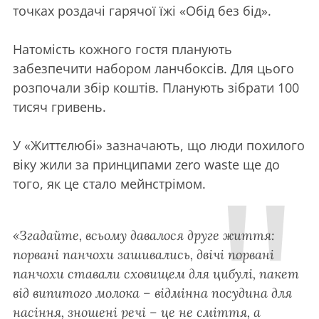
точках роздачі гарячої їжі «Обід без бід».
Натомість кожного гостя планують
забезпечити набором ланчбоксів. Для цього
розпочали збір коштів. Планують зібрати 100
тисяч гривень.
У «Життєлюбі» зазначають, що люди похилого
віку жили за принципами zero waste ще до
того, як це стало мейнстрімом.
«Згадайте, всьому давалося друге життя:
порвані панчохи зашивались, двічі порвані
панчохи ставали сховищем для цибулі, пакет
від випитого молока – відмінна посудина для
насіння, зношені речі – це не сміття, а