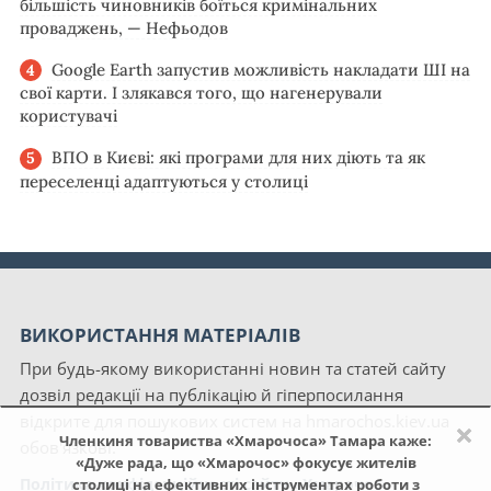
більшість чиновників боїться кримінальних
проваджень, — Нефьодов
Google Earth запустив можливість накладати ШІ на
свої карти. І злякався того, що нагенерували
користувачі
ВПО в Києві: які програми для них діють та як
переселенці адаптуються у столиці
ВИКОРИСТАННЯ МАТЕРІАЛІВ
При будь-якому використанні новин та статей сайту
дозвіл редакції на публікацію й гіперпосилання
відкрите для пошукових систем на hmarochos.kiev.ua
×
Членкиня товариства «Хмарочоса» Тамара каже:
обов'язкові.
«Дуже рада, що «Хмарочос» фокусує жителів
Політика конфіденційності сайту «Хмарочос»
столиці на ефективних інструментах роботи з