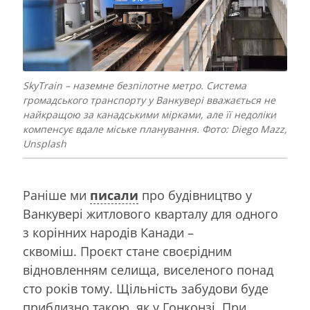
SkyTrain – наземне безпілотне метро. Система
громадського транспорту у Ванкувері вважається не
найкращою за канадськими мірками, але її недоліки
компенсує вдале міське планування. Фото: Diego Mazz,
Unsplash
Раніше ми
писали
про будівництво у
Ванкувері житлового кварталу для одного
з корінних народів Канади –
сквоміш. Проєкт стане своєрідним
відновленням селища, виселеного понад
сто років тому. Щільність забудови буде
приблизно такою, як у Гонконзі. При