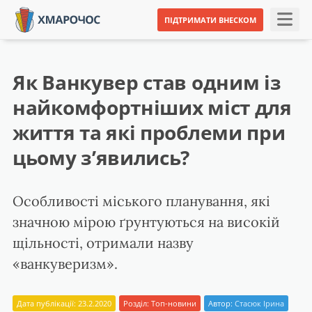
ПІДТРИМАТИ ВНЕСКОМ
Як Ванкувер став одним із
найкомфортніших міст для
життя та які проблеми при
цьому з’явились?
Особливості міського планування, які
значною мірою ґрунтуються на високій
щільності, отримали назву
«ванкуверизм».
Дата публікації: 23.2.2020
Розділ:
Топ-новини
Автор:
Стасюк Ірина