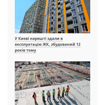
У Києві нарешті здали в
експлуатацію ЖК, збудований 12
років тому