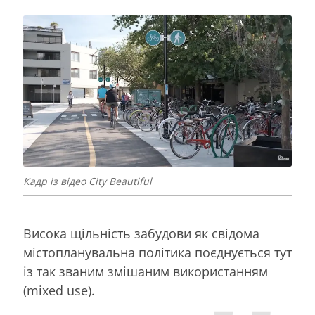
Кадр із відео City Beautiful
Висока щільність забудови як свідома
містопланувальна політика поєднується тут
із так званим змішаним використанням
(mixed use).