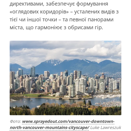
директивами, забезпечує формування
«оглядових коридорів» – усталених видів з
тієї чи іншої точки – та певної панорами
міста, що гармоніює з обрисами гір.
Фото:
www.sprayedout.com/vancouver-downtown-
north-vancouver-mountains-cityscape/
Luke Lawreszuk