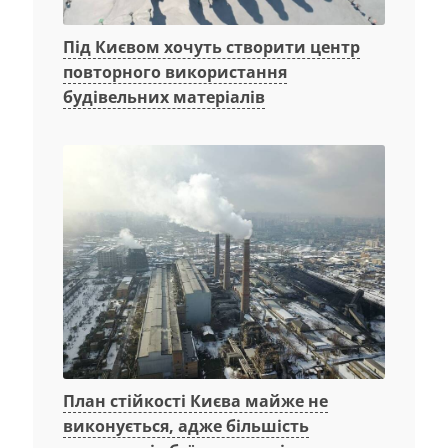
Під Києвом хочуть створити центр
повторного використання
будівельних матеріалів
План стійкості Києва майже не
виконується, адже більшість