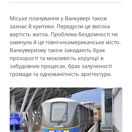
Міське планування у Ванкувері також
зазнає й критики. Передусім це висока
вартість житла. Проблема бездомності не
оминула й це північноамериканське місто.
Ванкуверизму також закидають брак
прозорості та можливість корупції в
забудовних процесах, брак залученості
громади та одноманітність архітектури.