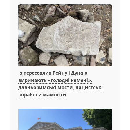
Із пересохлих Рейну і Дунаю
виринають «голодні камені»,
давньоримські мости, нацистські
кораблі й мамонти