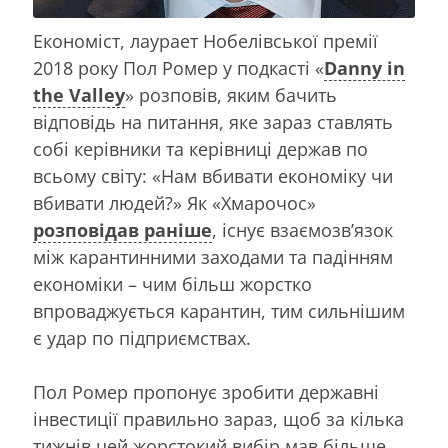
Економіст, лаурает Нобелівської премії
2018 року Пол Ромер у подкасті «
Danny in
the Valley
» розповів, яким бачить
відповідь на питання, яке зараз ставлять
собі керівники та керівниці держав по
всьому світу: «Нам вбивати економіку чи
вбивати людей?» Як «Хмарочос»
розповідав раніше
, існує взаємозв’язок
між карантинними заходами та падінням
економіки – чим більш жорстко
впроваджується карантин, тим сильнішим
є удар по підприємствах.
Пол Ромер пропонує зробити державні
інвестиції правильно зараз, щоб за кілька
тижнів цей жорстокий вибір мав більше