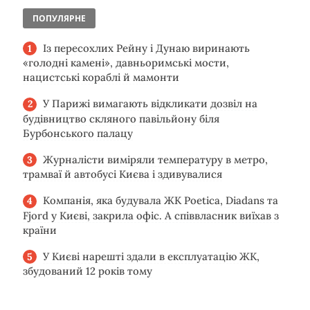
ПОПУЛЯРНЕ
Із пересохлих Рейну і Дунаю виринають
«голодні камені», давньоримські мости,
нацистські кораблі й мамонти
У Парижі вимагають відкликати дозвіл на
будівництво скляного павільйону біля
Бурбонського палацу
Журналісти виміряли температуру в метро,
трамваї й автобусі Києва і здивувалися
Компанія, яка будувала ЖК Poetica, Diadans та
Fjord у Києві, закрила офіс. А співвласник виїхав з
країни
У Києві нарешті здали в експлуатацію ЖК,
збудований 12 років тому