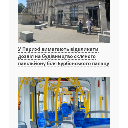
У Парижі вимагають відкликати
дозвіл на будівництво скляного
павільйону біля Бурбонського палацу