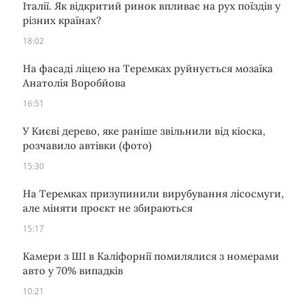
Італії. Як відкритий ринок впливає на рух поїздів у
різних країнах?
18:02
На фасаді ліцею на Теремках руйнується мозаїка
Анатолія Воробйова
16:51
У Києві дерево, яке раніше звільнили від кіоска,
розчавило автівки (фото)
15:30
На Теремках призупинили вирубування лісосмуги,
але міняти проєкт не збираються
15:17
Камери з ШІ в Каліфорнії помилялися з номерами
авто у 70% випадків
10:21