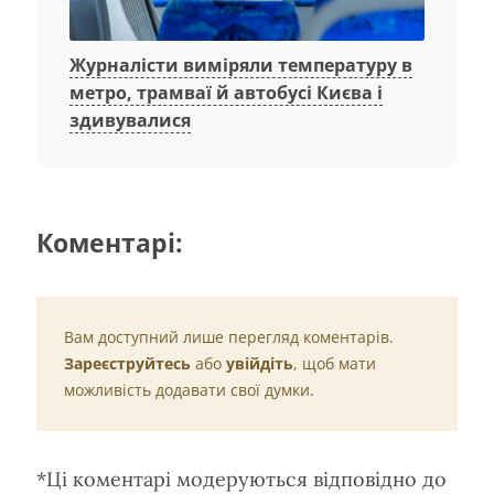
Журналісти виміряли температуру в
метро, трамваї й автобусі Києва і
здивувалися
Коментарі:
Вам доступний лише перегляд коментарів.
Зареєструйтесь
або
увійдіть
, щоб мати
можливість додавати свої думки.
*Ці коментарі модеруються відповідно до