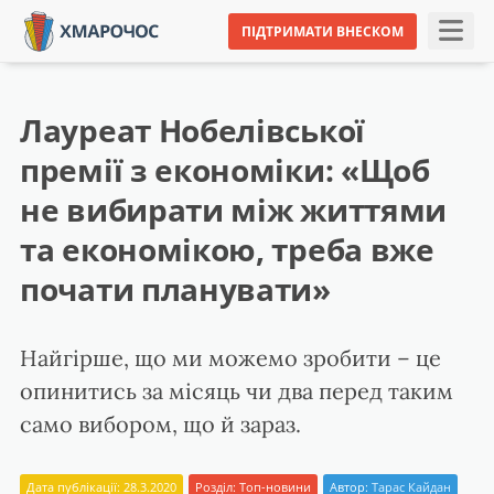
ПІДТРИМАТИ ВНЕСКОМ
Лауреат Нобелівської
премії з економіки: «Щоб
не вибирати між життями
та економікою, треба вже
почати планувати»
Найгірше, що ми можемо зробити – це
опинитись за місяць чи два перед таким
само вибором, що й зараз.
Дата публікації: 28.3.2020
Розділ:
Топ-новини
Автор:
Тарас Кайдан