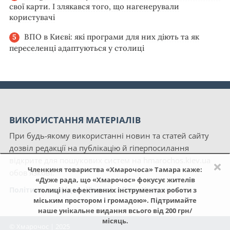
свої карти. І злякався того, що нагенерували
користувачі
ВПО в Києві: які програми для них діють та як
переселенці адаптуються у столиці
ВИКОРИСТАННЯ МАТЕРІАЛІВ
При будь-якому використанні новин та статей сайту
дозвіл редакції на публікацію й гіперпосилання
відкрите для пошукових систем на hmarochos.kiev.ua
×
Членкиня товариства «Хмарочоса» Тамара каже:
обов'язкові.
«Дуже рада, що «Хмарочос» фокусує жителів
Політика конфіденційності сайту «Хмарочос»
столиці на ефективних інструментах роботи з
міським простором і громадою». Підтримайте
наше унікальне видання всього від 200 грн/
місяць.
© Хмарочос | 2025