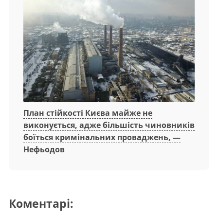
План стійкості Києва майже не
виконується, адже більшість чиновників
боїться кримінальних проваджень, —
Нефьодов
Коментарі: