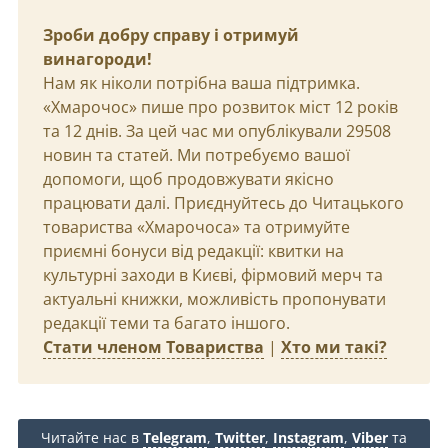
Зроби добру справу і отримуй
винагороди!
Нам як ніколи потрібна ваша підтримка.
«Хмарочос» пише про розвиток міст 12 років
та 12 днів. За цей час ми опублікували 29508
новин та статей. Ми потребуємо вашої
допомоги, щоб продовжувати якісно
працювати далі. Приєднуйтесь до Читацького
товариства «Хмарочоса» та отримуйте
приємні бонуси від редакції: квитки на
культурні заходи в Києві, фірмовий мерч та
актуальні книжки, можливість пропонувати
редакції теми та багато іншого.
Стати членом Товариства
|
Хто ми такі?
Читайте нас в
Telegram
,
Twitter
,
Instagram
,
Viber
та