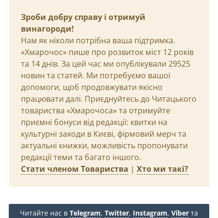
Зроби добру справу і отримуй
винагороди!
Нам як ніколи потрібна ваша підтримка.
«Хмарочос» пише про розвиток міст 12 років
та 14 днів. За цей час ми опублікували 29525
новин та статей. Ми потребуємо вашої
допомоги, щоб продовжувати якісно
працювати далі. Приєднуйтесь до Читацького
товариства «Хмарочоса» та отримуйте
приємні бонуси від редакції: квитки на
культурні заходи в Києві, фірмовий мерч та
актуальні книжки, можливість пропонувати
редакції теми та багато іншого.
Стати членом Товариства
|
Хто ми такі?
Читайте нас в
Telegram
,
Twitter
,
Instagram
,
Viber
та