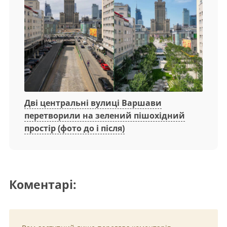
Дві центральні вулиці Варшави
перетворили на зелений пішохідний
простір (фото до і після)
Коментарі: