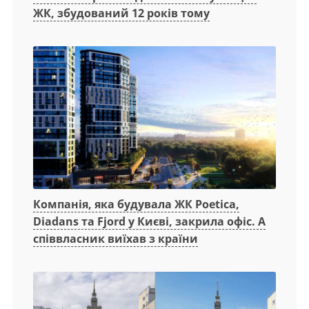
ЖК, збудований 12 років тому
Компанія, яка будувала ЖК Poetica,
Diadans та Fjord у Києві, закрила офіс. А
співвласник виїхав з країни