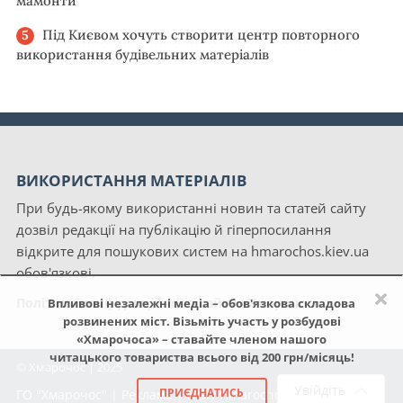
мамонти
Під Києвом хочуть створити центр повторного
використання будівельних матеріалів
ВИКОРИСТАННЯ МАТЕРІАЛІВ
При будь-якому використанні новин та статей сайту
дозвіл редакції на публікацію й гіперпосилання
відкрите для пошукових систем на hmarochos.kiev.ua
обов'язкові.
×
Політика конфіденційності сайту «Хмарочос»
Впливові незалежні медіа – обов'язкова складова
розвинених міст. Візьміть участь у розбудові
«Хмарочоса» – ставайте членом нашого
читацького товариства всього від 200 грн/місяць!
© Хмарочос | 2025
Увійдіть
ПРИЄДНАТИСЬ
ГО "Хмарочос"
|
Реклама
|
NGO Hmarochos
|
Про нас
|