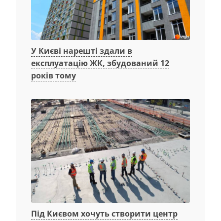
У Києві нарешті здали в
експлуатацію ЖК, збудований 12
років тому
Під Києвом хочуть створити центр