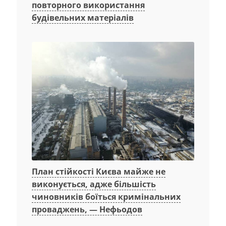
повторного використання
будівельних матеріалів
План стійкості Києва майже не
виконується, адже більшість
чиновників боїться кримінальних
проваджень, — Нефьодов