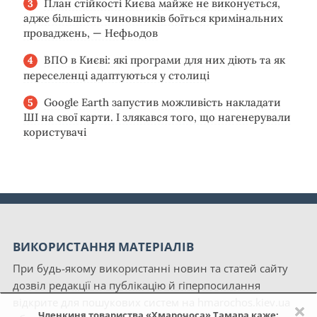
План стійкості Києва майже не виконується,
адже більшість чиновників боїться кримінальних
проваджень, — Нефьодов
ВПО в Києві: які програми для них діють та як
переселенці адаптуються у столиці
Google Earth запустив можливість накладати
ШІ на свої карти. І злякався того, що нагенерували
користувачі
ВИКОРИСТАННЯ МАТЕРІАЛІВ
При будь-якому використанні новин та статей сайту
дозвіл редакції на публікацію й гіперпосилання
відкрите для пошукових систем на hmarochos.kiev.ua
×
Членкиня товариства «Хмарочоса» Тамара каже: