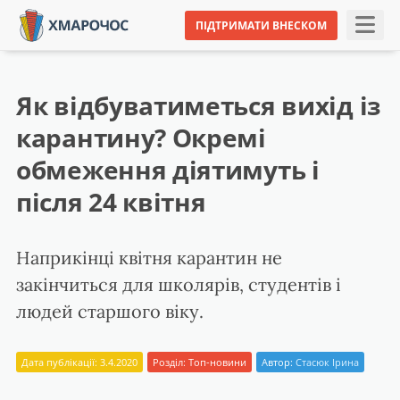
ПІДТРИМАТИ ВНЕСКОМ
Як відбуватиметься вихід із
карантину? Окремі
обмеження діятимуть і
після 24 квітня
Наприкінці квітня карантин не
закінчиться для школярів, студентів і
людей старшого віку.
Дата публікації: 3.4.2020
Розділ:
Топ-новини
Автор:
Стасюк Ірина