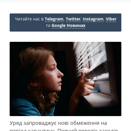
Читайте нас в
Telegram
,
Twitter
,
Instagram
,
Viber
та
Google Новинах
Уряд запроваджує нові обмеження на
період карантину. Повний перелік заходів