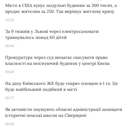
Місто в США купує модульні будинки за 300 тисяч, а
продає жителям за 250. Так вирішує житлову кризу
10:32
За 9 тижнів у Львові через електросамокати
травмувалось понад 60 дітей
09:44
Прокуратура через суд вимагає скасувати право
власності на неіснуючий будинок у центрі Києва
09:40
На даху Київського ЖК буде «парк» площею в 1 га. Це
буде найбільший подібний в місті
06:57
Як активісти змушують обласні адміністрації захищати
історичні земські школи на Сіверщині
06:49