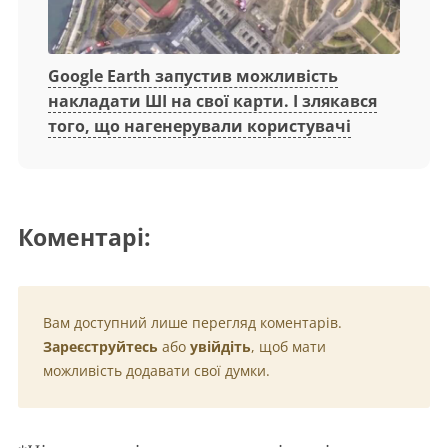
Google Earth запустив можливість
накладати ШІ на свої карти. І злякався
того, що нагенерували користувачі
Коментарі:
Вам доступний лише перегляд коментарів.
Зареєструйтесь
або
увійдіть
, щоб мати
можливість додавати свої думки.