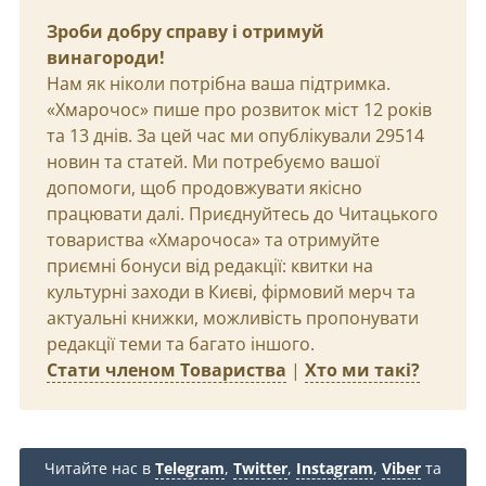
Зроби добру справу і отримуй
винагороди!
Нам як ніколи потрібна ваша підтримка.
«Хмарочос» пише про розвиток міст 12 років
та 13 днів. За цей час ми опублікували 29514
новин та статей. Ми потребуємо вашої
допомоги, щоб продовжувати якісно
працювати далі. Приєднуйтесь до Читацького
товариства «Хмарочоса» та отримуйте
приємні бонуси від редакції: квитки на
культурні заходи в Києві, фірмовий мерч та
актуальні книжки, можливість пропонувати
редакції теми та багато іншого.
Стати членом Товариства
|
Хто ми такі?
Читайте нас в
Telegram
,
Twitter
,
Instagram
,
Viber
та