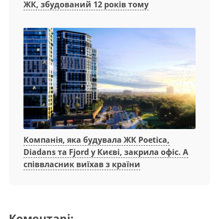
ЖК, збудований 12 років тому
Компанія, яка будувала ЖК Poetica,
Diadans та Fjord у Києві, закрила офіс. А
співвласник виїхав з країни
Коментарі: