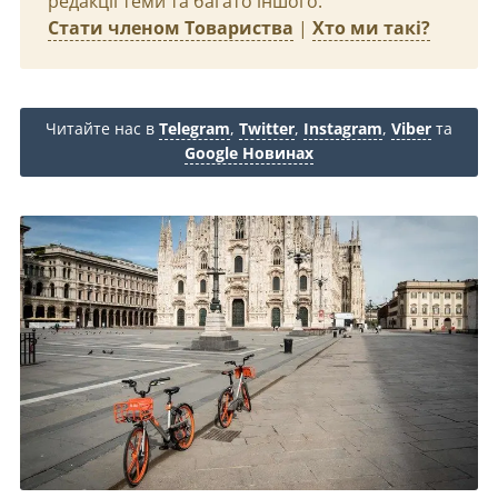
редакції теми та багато іншого.
Стати членом Товариства
|
Хто ми такі?
Читайте нас в
Telegram
,
Twitter
,
Instagram
,
Viber
та
Google Новинах