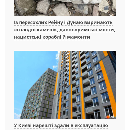
Із пересохлих Рейну і Дунаю виринають
«голодні камені», давньоримські мости,
нацистські кораблі й мамонти
У Києві нарешті здали в експлуатацію