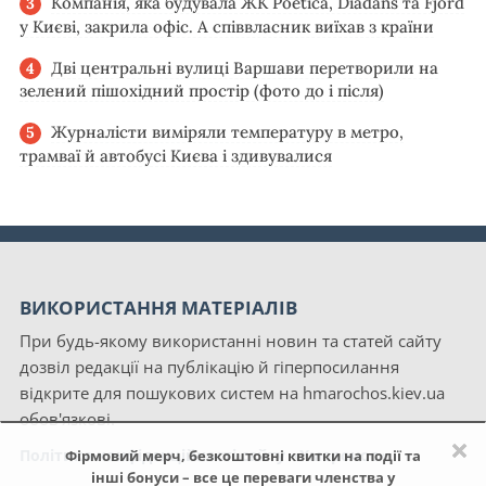
Компанія, яка будувала ЖК Poetica, Diadans та Fjord
у Києві, закрила офіс. А співвласник виїхав з країни
Дві центральні вулиці Варшави перетворили на
зелений пішохідний простір (фото до і після)
Журналісти виміряли температуру в метро,
трамваї й автобусі Києва і здивувалися
ВИКОРИСТАННЯ МАТЕРІАЛІВ
При будь-якому використанні новин та статей сайту
дозвіл редакції на публікацію й гіперпосилання
відкрите для пошукових систем на hmarochos.kiev.ua
обов'язкові.
×
Політика конфіденційності сайту «Хмарочос»
Фірмовий мерч, безкоштовні квитки на події та
інші бонуси – все це переваги членства у