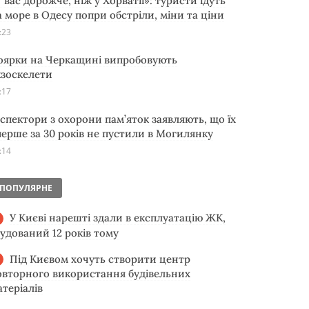
 вас дорожче, ніж у Хорватії»: туристи їдуть
а море в Одесу попри обстріли, міни та ціни
:23
оярки на Черкащині випробовують
кзоскелети
:17
нспектори з охорони пам’яток заявляють, що їх
перше за 30 років не пустили в Могилянку
:14
ПОПУЛЯРНЕ
У Києві нарешті здали в експлуатацію ЖК,
будований 12 років тому
Під Києвом хочуть створити центр
овторного використання будівельних
атеріалів