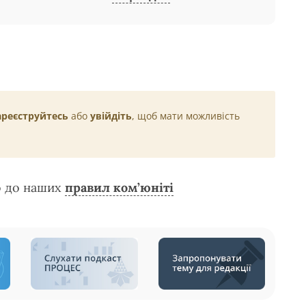
ареєструйтесь
або
увійдіть
, щоб мати можливість
о до наших
правил ком’юніті