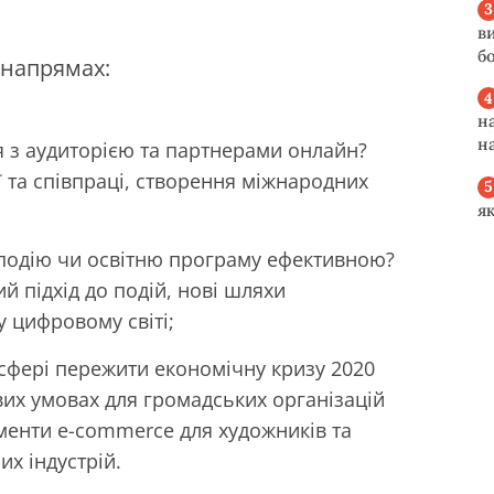
в
б
 напрямах:
н
н
я з аудиторією та партнерами онлайн?
ї та співпраці, створення міжнародних
я
-подію чи освітню програму ефективною?
ий підхід до подій, нові шляхи
 цифровому світі;
й сфері пережити економічну кризу 2020
ових умовах для громадських організацій
ументи e-commerce для художників та
их індустрій.