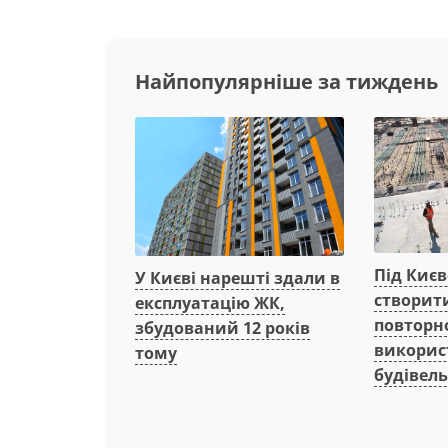
Найпопулярніше за тиждень
Під Киє
У Києві нарешті здали в
створит
експлуатацію ЖК,
повторн
збудований 12 років
викорис
тому
будівель