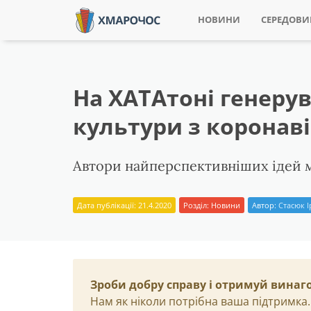
НОВИНИ
СЕРЕДОВ
На ХАТАтоні генерув
культури з коронаві
Автори найперспективніших ідей м
Дата публікації: 21.4.2020
Розділ:
Новини
Автор:
Стасюк 
Зроби добру справу і отримуй винаг
Нам як ніколи потрібна ваша підтримка.