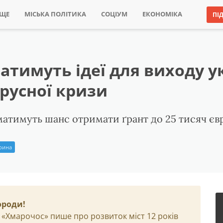
ИЩЕ
МІСЬКА ПОЛІТИКА
СОЦІУМ
ЕКОНОМІКА
ПІ
атимуть ідеї для виходу у
русної кризи
атимуть шанс отримати ґрант до 25 тисяч єв
Ірина
ороди!
 «Хмарочос» пише про розвиток міст 12 років