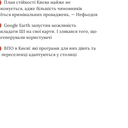
План стійкості Києва майже не
иконується, адже більшість чиновників
оїться кримінальних проваджень, — Нефьодов
Google Earth запустив можливість
акладати ШІ на свої карти. І злякався того, що
агенерували користувачі
ВПО в Києві: які програми для них діють та
к переселенці адаптуються у столиці