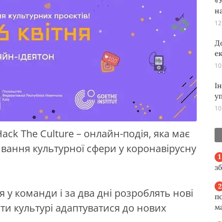
«У
н
12
Д
е
10
І
у
10
ack The Culture – онлайн-подія, яка має
ивання культурної сфери у коронавірусну
з
 у команди і за два дні розроблять нові
п
ти культурі адаптуватися до нових
м