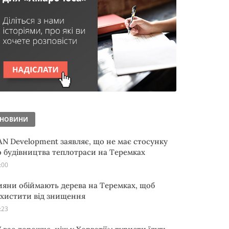
НОВИНИ
AN Development заявляє, що не має стосунку
о будівництва теплотраси на Теремках
:00
ияни обіймають дерева на Теремках, щоб
ахистити від знищення
:23