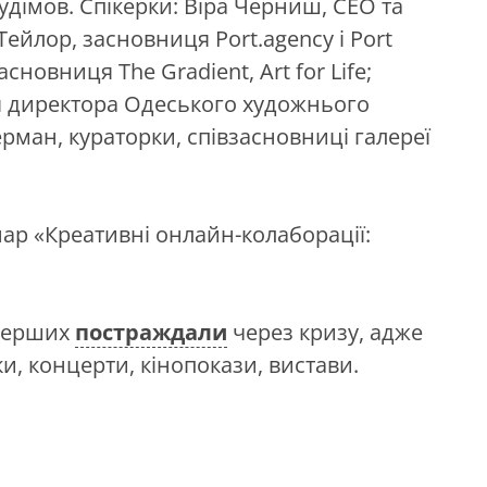
дімов. Спікерки: Віра Черниш, СЕО та
Тейлор, засновниця Port.agency і Port
сновниця The Gradient, Art for Life;
я директора Одеського художнього
ерман, кураторки, співзасновниці галереї
нар «Креативні онлайн-колаборації:
йперших
постраждали
через кризу, адже
и, концерти, кінопокази, вистави.