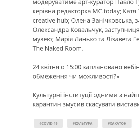
модеруватиме арт-куратор Павло Гу
керівна редакторка MC.today; Катя 
creative hub; Олена Занічковська, за
Олександра Ковальчук, заступниц
музею; Марія Ланько та Лізавета Г
The Naked Room.
24 квітня о 15:00 заплановано вебі
обмеження чи можливості?»
Культурні інституції одними з на
карантин змусив скасувати виставк
#COVID-19
#КУЛЬТУРА
#ХАКАТОН