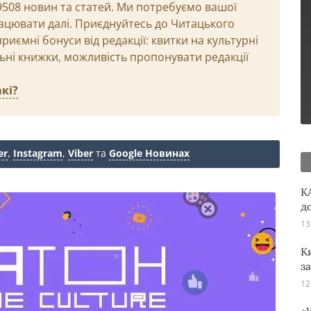
29508 новин та статей. Ми потребуємо вашої
ацювати далі. Приєднуйтесь до Читацького
иємні бонуси від редакції: квитки на культурні
льні книжки, можливість пропонувати редакції
кі?
er
,
Instagram
,
Viber
та
Google Новинах
K
д
13
К
з
12