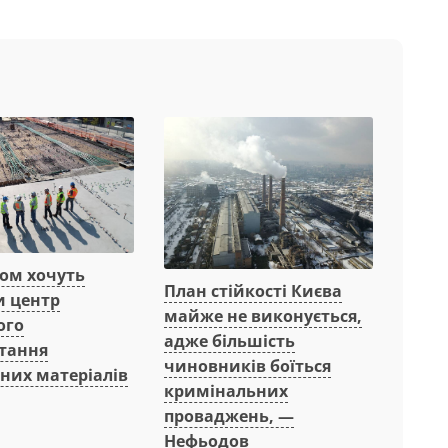
вом хочуть
План стійкості Києва
и центр
майже не виконується,
ого
адже більшість
тання
чиновників боїться
них матеріалів
кримінальних
проваджень, —
Нефьодов