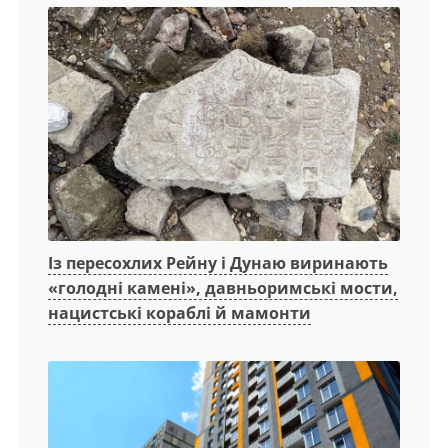
Із пересохлих Рейну і Дунаю виринають
«голодні камені», давньоримські мости,
нацистські кораблі й мамонти