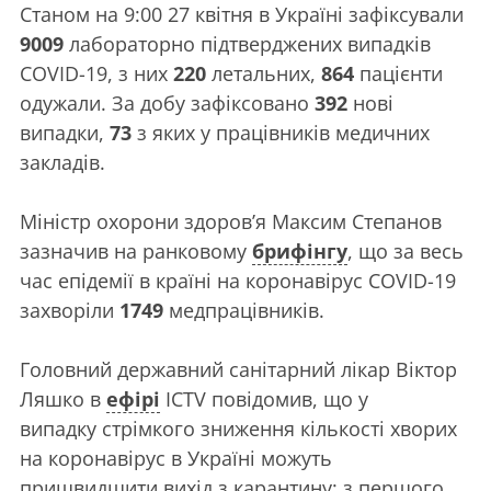
Станом на 9:00 27 квітня в Україні зафіксували
9009
лабораторно підтверджених випадків
COVID-19, з них
220
летальних,
864
пацієнти
одужали. За добу зафіксовано
392
нові
випадки,
73
з яких у працівників медичних
закладів.
Міністр охорони здоров’я Максим Степанов
зазначив на ранковому
брифінгу
, що за весь
час епідемії в країні на коронавірус COVID-19
захворіли
1749
медпрацівників.
Головний державний санітарний лікар Віктор
Ляшко в
ефірі
ICTV повідомив, що у
випадку стрімкого зниження кількості хворих
на коронавірус в Україні можуть
пришвидшити вихід з карантину: з першого