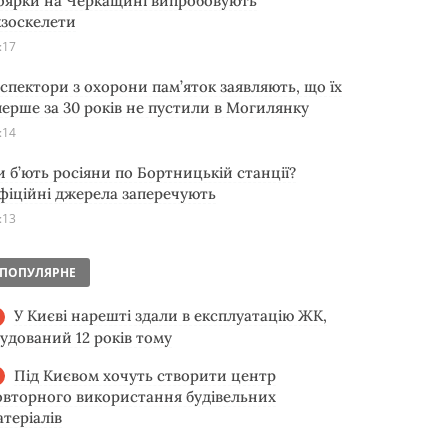
оярки на Черкащині випробовують
кзоскелети
:17
нспектори з охорони пам’яток заявляють, що їх
перше за 30 років не пустили в Могилянку
:14
и б’ють росіяни по Бортницькій станції?
фіційні джерела заперечують
:13
ПОПУЛЯРНЕ
У Києві нарешті здали в експлуатацію ЖК,
будований 12 років тому
Під Києвом хочуть створити центр
овторного використання будівельних
атеріалів