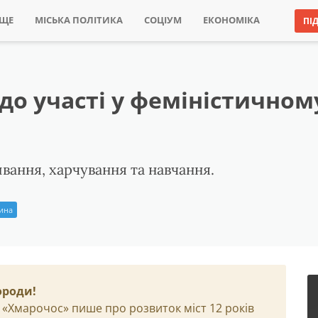
ИЩЕ
МІСЬКА ПОЛІТИКА
СОЦІУМ
ЕКОНОМІКА
ПІ
о участі у феміністичному
вання, харчування та навчання.
рина
ороди!
 «Хмарочос» пише про розвиток міст 12 років