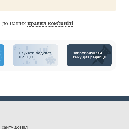
о до наших
правил ком’юніті
 сайту дозвіл