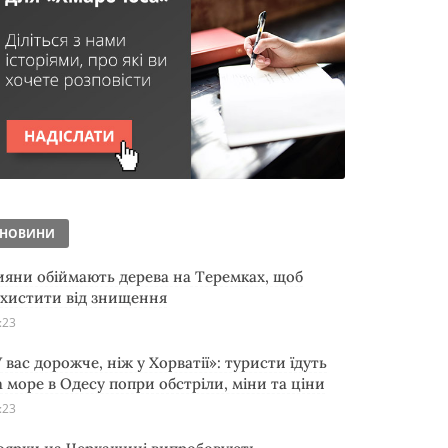
НОВИНИ
ияни обіймають дерева на Теремках, щоб
ахистити від знищення
:23
 вас дорожче, ніж у Хорватії»: туристи їдуть
а море в Одесу попри обстріли, міни та ціни
:23