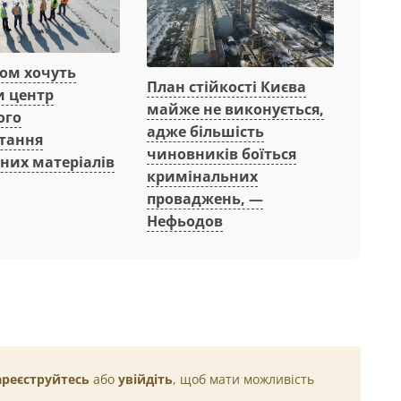
вом хочуть
План стійкості Києва
и центр
майже не виконується,
ого
адже більшість
тання
чиновників боїться
них матеріалів
кримінальних
проваджень, —
Нефьодов
ареєструйтесь
або
увійдіть
, щоб мати можливість