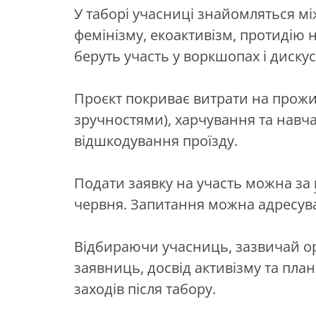
У таборі учасниці знайомляться мі
фемінізму, екоактивізм, протидію 
беруть участь у воркшопах і дискус
Проєкт покриває витрати на прожи
зручностями), харчування та навч
відшкодування проїзду.
Подати заявку на участь можна за
червня. Запитання можна адресув
Відбираючи учасниць, зазвичай о
заявниць, досвід активізму та пл
заходів після табору.