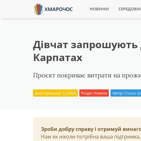
НОВИНИ
СЕРЕДОВ
Дівчат запрошують д
Карпатах
Проєкт покриває витрати на прожи
Дата публікації: 5.5.2020
Розділ:
Новини
Автор:
Стасюк І
Зроби добру справу і отримуй винаг
Нам як ніколи потрібна ваша підтримка.