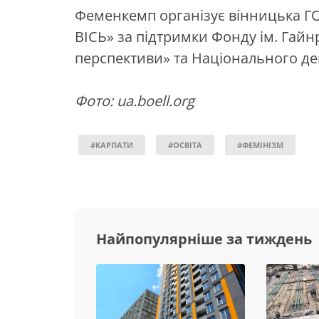
Феменкемп організує вінницька Г
ВІСЬ» за підтримки Фонду ім. Гайнр
перспективи» та Національного де
Фото: ua.boell.org
#КАРПАТИ
#ОСВІТА
#ФЕМІНІЗМ
Найпопулярніше за тиждень