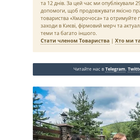
та 12 днів. За цей час ми опублікували 
допомоги, щоб продовжувати якісно пр
товариства «Хмарочоса» та отримуйте пр
заходи в Києві, фірмовий мерч та актуа
теми та багато іншого.
Стати членом Товариства
|
Хто ми та
Читайте нас в
Telegram
,
Twitt