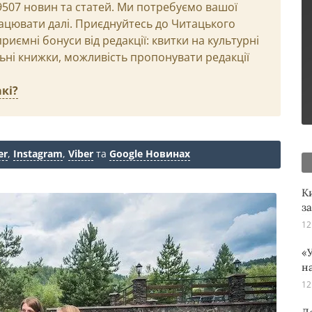
29507 новин та статей. Ми потребуємо вашої
ацювати далі. Приєднуйтесь до Читацького
иємні бонуси від редакції: квитки на культурні
льні книжки, можливість пропонувати редакції
кі?
er
,
Instagram
,
Viber
та
Google Новинах
К
з
12
«У
н
12