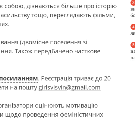
ж собою, дізнаються більше про історію
в
насильству тощо, переглядають фільми,
б
іях.
я
вання (двомісне поселення зі
ання. Також передбачено часткове
н
н
посиланням
. Реєстрація триває до 20
ати на пошту
girlsvisvin@gmail.com
рганізатори оцінюють мотивацію
ани щодо проведення феміністичних