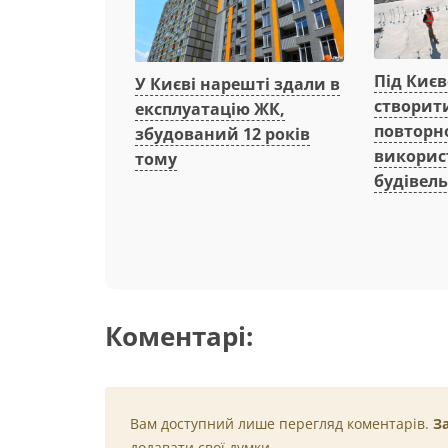
Під Киє
У Києві нарешті здали в
створит
експлуатацію ЖК,
повторн
збудований 12 років
викорис
тому
будівель
Коментарі:
Вам доступний лише перегляд коментарів.
З
додавати свої думки.