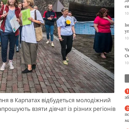
Д
е
10
І
у
10
Ч
О
10
з
рпня в Карпатах відбудеться молодіжний
прошують взяти дівчат із різних регіонів
п
м