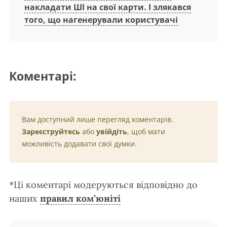
накладати ШІ на свої карти. І злякався
того, що нагенерували користувачі
Коментарі:
Вам доступний лише перегляд коментарів.
Зареєструйтесь
або
увійдіть
, щоб мати
можливість додавати свої думки.
*Ці коментарі модеруються відповідно до
наших
правил ком’юніті