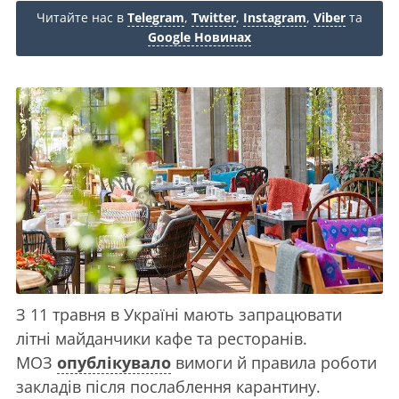
Читайте нас в
Telegram
,
Twitter
,
Instagram
,
Viber
та
Google Новинах
З 11 травня в Україні мають запрацювати
літні майданчики кафе та ресторанів.
МОЗ
опублікувало
вимоги й правила роботи
закладів після послаблення карантину.