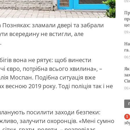
09:
Пр
пр
 Позняках: зламали двері та забрали
це
09:
ути всередину не встигли, але
.
На
га
06:
абігів вона не рятує: щоб винести
чі євро, потрібна всього хвилина», –
Як
за
лія Моспан. Подібна ситуація вже
Сі
 весною 2019 року. Тоді поліція так і не
06:
планують посилити заходи безпеки:
ожливо, залучити охоронців. «Мені сумно
зб
ь сітки, грати, ролети, – розповідає