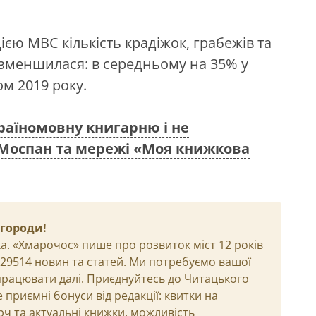
єю МВС кількість крадіжок, грабежів та
 зменшилася: в середньому на 35% у
ом 2019 року.
раїномовну книгарню і не
ї Моспан та мережі «Моя книжкова
агороди!
а. «Хмарочос» пише про розвиток міст 12 років
и 29514 новин та статей. Ми потребуємо вашої
рацювати далі. Приєднуйтесь до Читацького
приємні бонуси від редакції: квитки на
рч та актуальні книжки, можливість