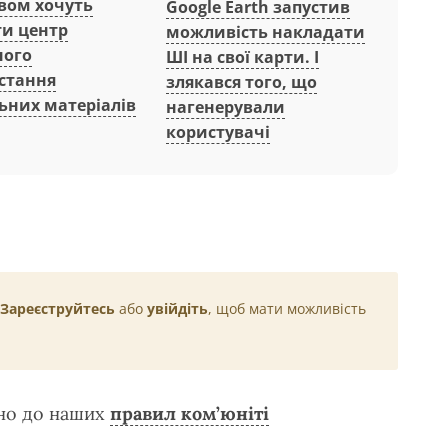
вом хочуть
Google Earth запустив
ти центр
можливість накладати
ного
ШІ на свої карти. І
стання
злякався того, що
ьних матеріалів
нагенерували
користувачі
Зареєструйтесь
або
увійдіть
, щоб мати можливість
дно до наших
правил ком’юніті