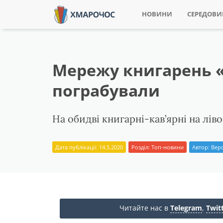
НОВИНИ
СЕРЕДОВ
Мережу книгарень 
пограбували
На обидві книгарні-кав’ярні на лів
Дата публікації: 14.5.2020
Розділ:
Топ-новини
Автор:
Вер
Читайте нас в
Telegram
,
Twit