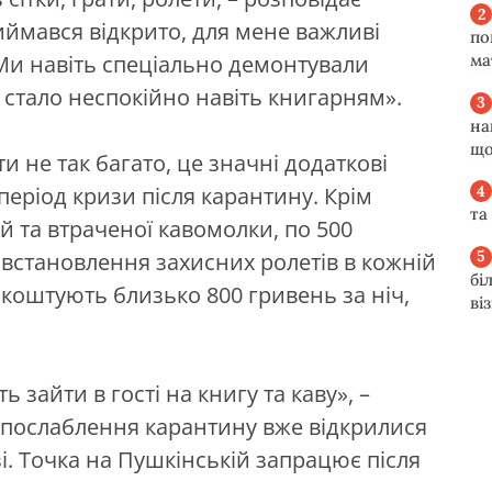
иймався відкрито, для мене важливі
по
. Ми навіть спеціально демонтували
ма
з стало неспокійно навіть книгарням».
на
що
 не так багато, це значні додаткові
 період кризи після карантину. Крім
та
 та втраченої кавомолки, по 500
 встановлення захисних ролетів в кожній
бі
 коштують близько 800 гривень за ніч,
ві
зайти в гості на книгу та каву», –
 послаблення карантину вже відкрилися
і. Точка на Пушкінській запрацює після