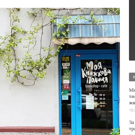
Мі
ти
жи
10:
За
тр