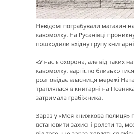
Невідомі пограбували магазин на
кавомолку. На Русанівці проникн
пошкодили вхідну групу книгарні
«У нас є охорона, але від таких н
кавомолку, вартістю близько тися
розповідає власниця мережі Ната
траплялася в книгарні на Позняках
затримала грабіжника.
Зараз у «Моя книжкова полиця» 
встановити захисні ролети та, м
від того, що зараз з’являться якіс