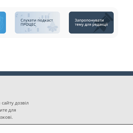
 сайту дозвіл
рите для
зкові.