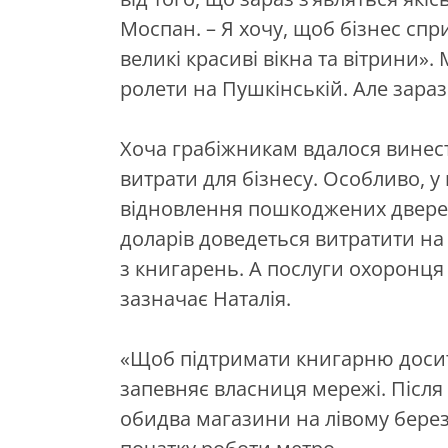
Моспан. – Я хочу, щоб бізнес спр
великі красиві вікна та вітрини»
ролети на Пушкінській. Але зара
Хоча грабіжникам вдалося винести
витрати для бізнесу. Особливо, у
відновлення пошкоджених дверей
доларів доведеться витратити на
з книгарень. А послуги охоронця
зазначає Наталія.
«Щоб підтримати книгарню досить 
запевняє власниця мережі. Після
обидва магазини на лівому берез