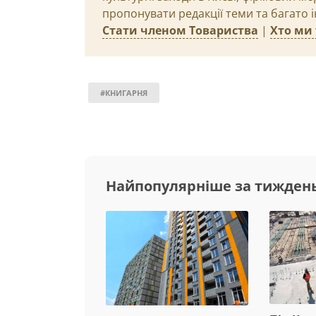
пропонувати редакції теми та багато 
Стати членом Товариства
|
Хто ми 
#КНИГАРНЯ
Найпопулярніше за тижден