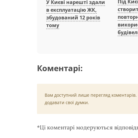
Під Киє
У Києві нарешті здали
створи
в експлуатацію ЖК,
повтор
збудований 12 років
викори
тому
будівел
Коментарі:
Вам доступний лише перегляд коментарів.
додавати свої думки.
*Ці коментарі модеруються відпові