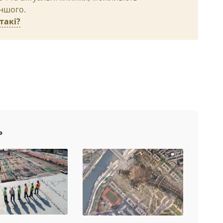
іншого.
такі?
ь