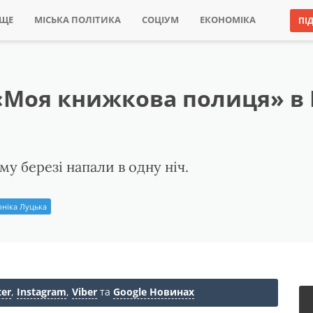
ИЩЕ
МІСЬКА ПОЛІТИКА
СОЦІУМ
ЕКОНОМІКА
ПІ
«Моя книжкова полиця» в 
ому березі напали в одну ніч.
оніка Луцька
ter
,
Instagram
,
Viber
та
Google Новинах