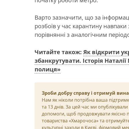
початку роботи метро.
Варто зазначити, що за інформаці
розбоїв у час карантину навпаки
порівнянні з аналогічним період
Читайте також:
Як відкрити ук
збанкрутувати. Історія Наталі
полиця»
Зроби добру справу і отримуй вин
Нам як ніколи потрібна ваша підтримк
та 13 днів. За цей час ми опублікувал
допомоги, щоб продовжувати якісно п
товариства «Хмарочоса» та отримуйте 
культурні заходи в Києві, фірмовий ме