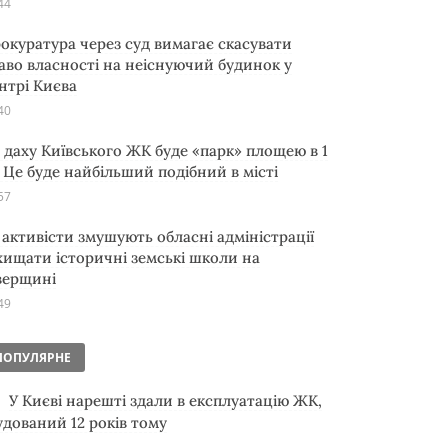
44
окуратура через суд вимагає скасувати
аво власності на неіснуючий будинок у
нтрі Києва
40
 даху Київського ЖК буде «парк» площею в 1
. Це буде найбільший подібний в місті
57
 активісти змушують обласні адміністрації
хищати історичні земські школи на
верщині
49
ПОПУЛЯРНЕ
У Києві нарешті здали в експлуатацію ЖК,
удований 12 років тому