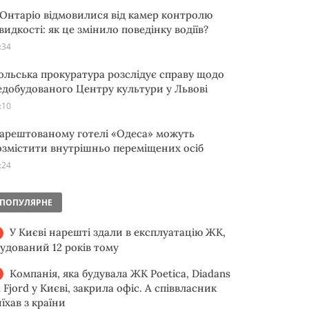
 Онтаріо відмовилися від камер контролю
видкості: як це змінило поведінку водіїв?
:34
ольська прокуратура розслідує справу щодо
едобудованого Центру культури у Львові
:10
 арештованому готелі «Одеса» можуть
озмістити внутрішньо переміщених осіб
:24
ПОПУЛЯРНЕ
У Києві нарешті здали в експлуатацію ЖК,
будований 12 років тому
Компанія, яка будувала ЖК Poetica, Diadans
 Fjord у Києві, закрила офіс. А співвласник
їхав з країни