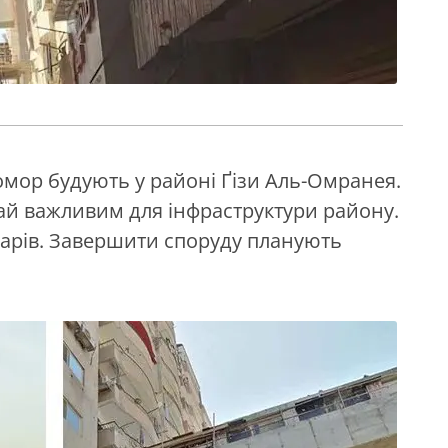
омор будують у районі Ґізи Аль-Омранея.
ай важливим для інфраструктури району.
ларів. Завершити споруду планують