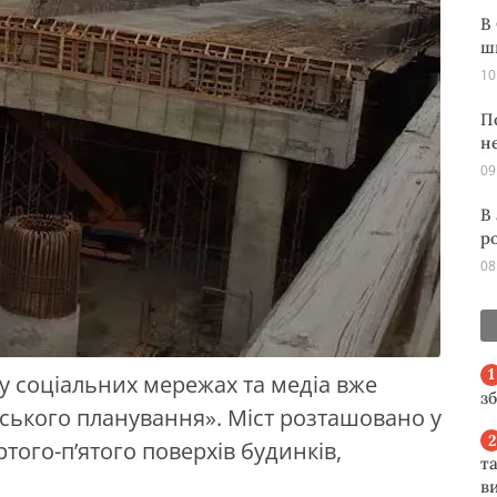
В
ш
10
П
н
09
В
р
08
 у соціальних мережах та медіа вже
з
ського планування». Міст розташовано у
ртого-п’ятого поверхів будинків,
та
ви