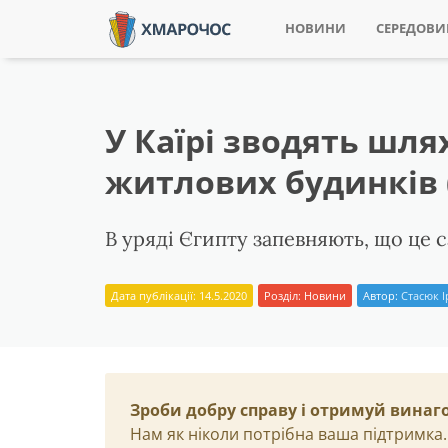
НОВИНИ
СЕРЕДОВ
У Каїрі зводять шля
житлових будинків 
В уряді Єгипту запевняють, що це 
Дата публікації: 14.5.2020
Розділ:
Новини
Автор:
Стасюк 
Зроби добру справу і отримуй винаг
Нам як ніколи потрібна ваша підтримка.