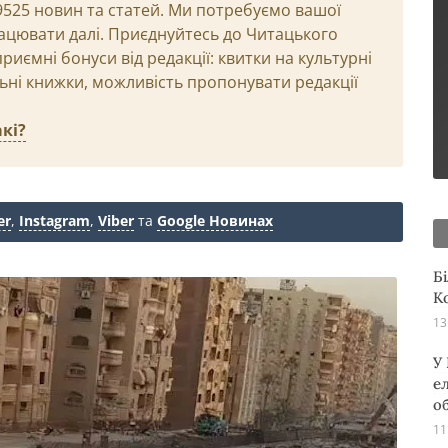
29525 новин та статей. Ми потребуємо вашої
ацювати далі. Приєднуйтесь до Читацького
иємні бонуси від редакції: квитки на культурні
льні книжки, можливість пропонувати редакції
кі?
er
,
Instagram
,
Viber
та
Google Новинах
Б
К
13
У
е
о
11