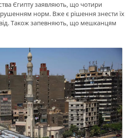
ства Єгипту заявляють, що чотири
орушенням норм. Вже є рішення знести їх
овід. Також запевняють, що мешканцям