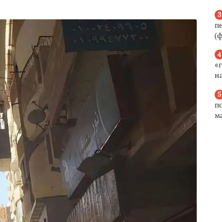
п
(ф
«
н
п
м