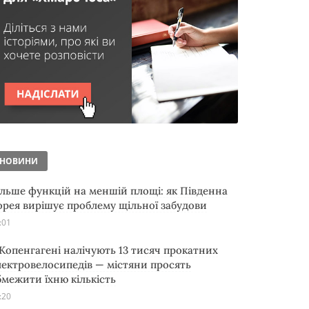
НОВИНИ
ільше функцій на меншій площі: як Південна
орея вирішує проблему щільної забудови
:01
 Копенгагені налічують 13 тисяч прокатних
лектровелосипедів — містяни просять
бмежити їхню кількість
:20