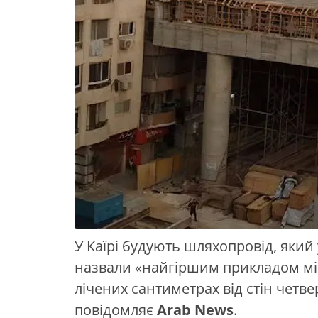
У Каїрі будують шляхопровід, який
назвали «найгіршим прикладом мі
лічених сантиметрах від стін четве
повідомляє
Arab News
.