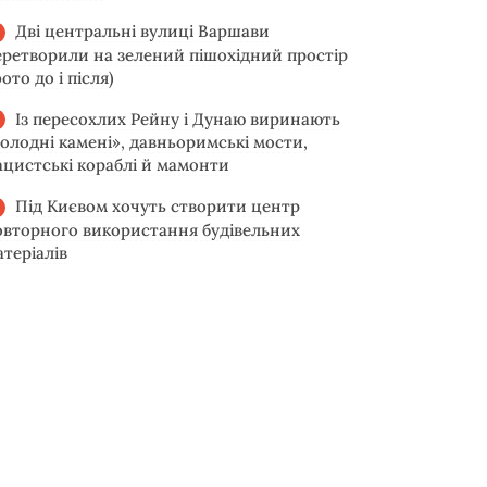
Дві центральні вулиці Варшави
еретворили на зелений пішохідний простір
ото до і після)
Із пересохлих Рейну і Дунаю виринають
голодні камені», давньоримські мости,
ацистські кораблі й мамонти
Під Києвом хочуть створити центр
овторного використання будівельних
атеріалів