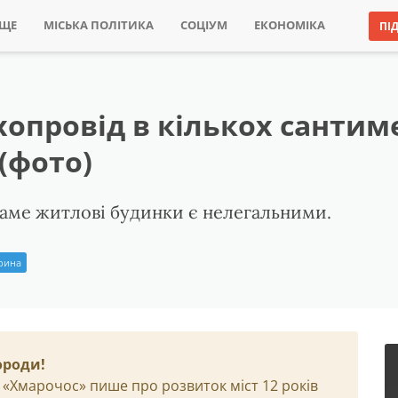
ИЩЕ
МІСЬКА ПОЛІТИКА
СОЦІУМ
ЕКОНОМІКА
ПІ
хопровід в кількох сантим
(фото)
саме житлові будинки є нелегальними.
Ірина
ороди!
 «Хмарочос» пише про розвиток міст 12 років