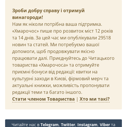
Зроби добру справу і отримуй
винагороди!
Нам як ніколи потрібна ваша підтримка.
«Хмарочос» пише про розвиток міст 12 років
та 14 днів. За цей час ми опублікували 29518
новин та статей. Ми потребуємо вашої
допомоги, щоб продовжувати якісно
працювати далі. Приєднуйтесь до Читацького
товариства «Хмарочоса» та отримуйте
приємні бонуси від редакції: квитки на
культурні заходи в Києві, фірмовий мерч та
актуальні книжки, можливість пропонувати
редакції теми та багато іншого.
Стати членом Товариства
|
Хто ми такі?
Читайте нас в
Telegram
,
Twitter
,
Instagram
,
Viber
та