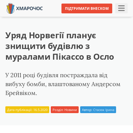
ПІДТРИМАТИ ВНЕСКОМ
Уряд Норвегії планує
знищити будівлю з
муралами Пікассо в Осло
У 2011 році будівля постраждала від
вибуху бомби, влаштованому Андерсом
Брейвіком.
Дата публікації: 16.5.2020
Розділ:
Новини
Автор:
Стасюк Ірина