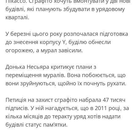
Пікассо. Сграфіто хочуть вмонтувати у дві нові
будівлі, які планують збудувати в урядовому
кварталі.
У березні цього року розпочалася підготовка
до знесення корпусу Y, буділю обнесли
огорожею, а мурал завісили.
Донька Несьяра критикує плани з
переміщення муралів. Вона побоюється, що
вони зруйнуються, щойно їх почнуть рухати.
Петиція на захист сграфіто набрала 47 тисяч
підписів. У ній нагадується, що в 2011 році, за
кілька місяців до теракту уряд хотів надати
будівлі статус пам’ятки.