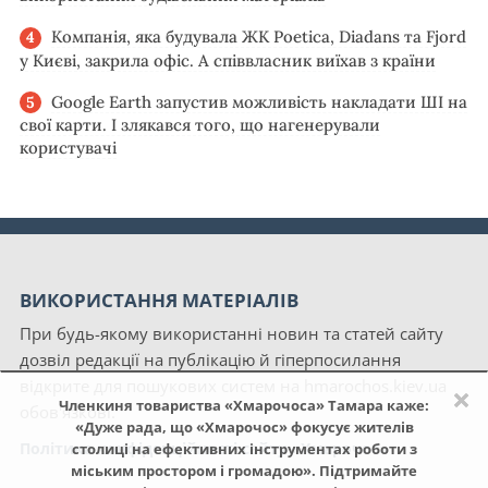
Компанія, яка будувала ЖК Poetica, Diadans та Fjord
у Києві, закрила офіс. А співвласник виїхав з країни
Google Earth запустив можливість накладати ШІ на
свої карти. І злякався того, що нагенерували
користувачі
ВИКОРИСТАННЯ МАТЕРІАЛІВ
При будь-якому використанні новин та статей сайту
дозвіл редакції на публікацію й гіперпосилання
відкрите для пошукових систем на hmarochos.kiev.ua
×
Членкиня товариства «Хмарочоса» Тамара каже:
обов'язкові.
«Дуже рада, що «Хмарочос» фокусує жителів
Політика конфіденційності сайту «Хмарочос»
столиці на ефективних інструментах роботи з
міським простором і громадою». Підтримайте