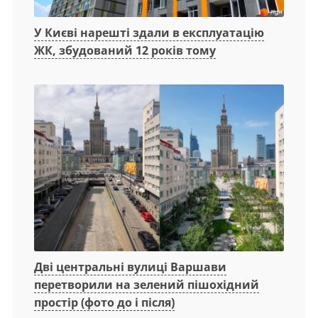
У Києві нарешті здали в експлуатацію
ЖК, збудований 12 років тому
Дві центральні вулиці Варшави
перетворили на зелений пішохідний
простір (фото до і після)