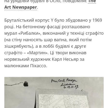
на урядовій будівлі в Осло, повідомляє
The
Art Newspaper
.
Бруталістький корпус Y було збудовано у 1969
році. На бетонному фасаді розташовано
мурал «Рибалки», виконаний у техніці сграфіто
(на стіну наносять шар вапна, який потім
зішкрябують), а в лоббі будівлі є друге
сграфіто – «Мартин». Ці твори виконав
норвезький художник Карл Несьяр за
малюнками Пікассо.