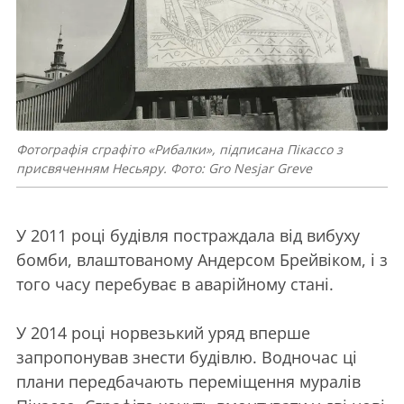
Фотографія сграфіто «Рибалки», підписана Пікассо з
присвяченням Несьяру. Фото: Gro Nesjar Greve
У 2011 році будівля постраждала від вибуху
бомби, влаштованому Андерсом Брейвіком, і з
того часу перебуває в аварійному стані.
У 2014 році норвезький уряд вперше
запропонував знести будівлю. Водночас ці
плани передбачають переміщення муралів