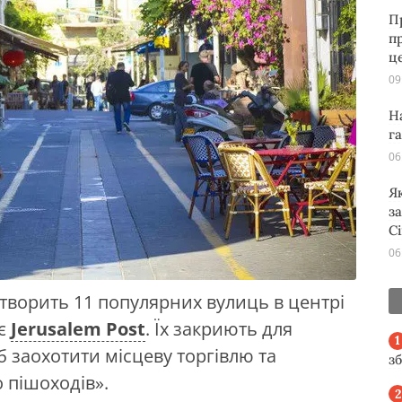
П
п
ц
09
Н
г
06
Я
з
С
06
етворить 11 популярних вулиць в центрі
яє
Jerusalem Post
. Їх закриють для
б заохотити місцеву торгівлю та
з
 пішоходів».