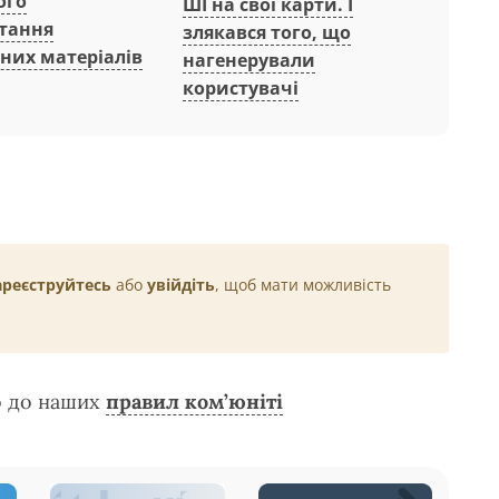
ого
ШІ на свої карти. І
тання
злякався того, що
них матеріалів
нагенерували
користувачі
ареєструйтесь
або
увійдіть
, щоб мати можливість
о до наших
правил ком’юніті