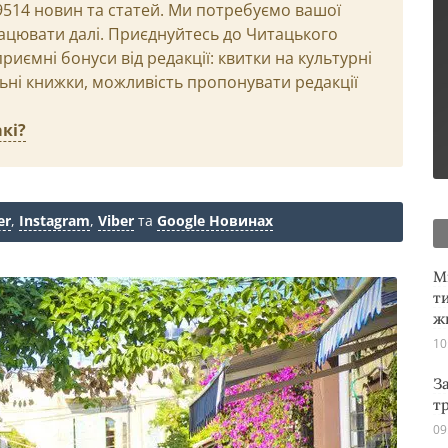
29514 новин та статей. Ми потребуємо вашої
ацювати далі. Приєднуйтесь до Читацького
иємні бонуси від редакції: квитки на культурні
льні книжки, можливість пропонувати редакції
кі?
er
,
Instagram
,
Viber
та
Google Новинах
М
т
ж
10
З
т
09