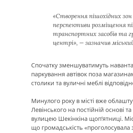
«Створення пішохідних зон 
перспективи розміщення пі
транспортних засобів та г
центрі», — зазначив міський
Спочатку зменшуватимуть наванта
паркування автівок поза магазина
столики та вуличні меблі відповід
Минулого року в місті вже облашту
Левінського на постійній основі т
вулицею Шекінкіна щоп’ятниці. Міс
що громадськість «проголосувала 