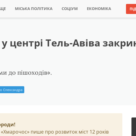
ИЩЕ
МІСЬКА ПОЛІТИКА
СОЦІУМ
ЕКОНОМІКА
ПІ
у центрі Тель-Авіва закри
ми до пішоходів».
о Олександра
ороди!
 «Хмарочос» пише про розвиток міст 12 років