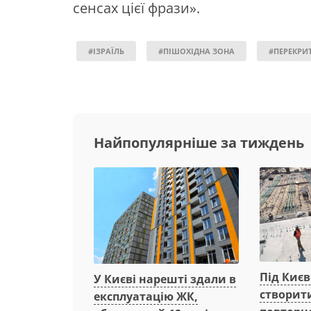
сенсах цієї фрази».
#ІЗРАЇЛЬ
#ПІШОХІДНА ЗОНА
#ПЕРЕКРИ
Найпопулярніше за тиждень
Під Киє
У Києві нарешті здали в
створит
експлуатацію ЖК,