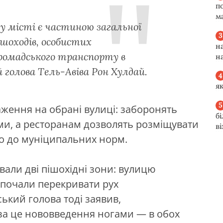
п
м
у місті є частиною загальної
шоходів, особистих
н
ромадського транспорту в
н
 голова Тель-Авіва Рон Хулдай.
я
ження на обрані вулиці: заборонять
б
ми, а ресторанам дозволять розміщувати
в
но до муніципальних норм.
вали дві пішохідні зони: вулицю
а почали перекривати рух
ький голова тоді заявив,
за це нововведення ногами — в обох