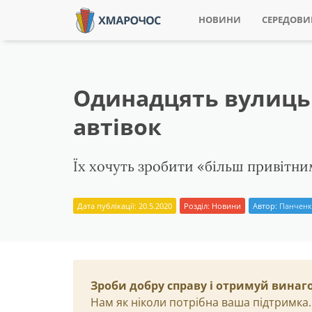
НОВИНИ
СЕРЕДОВ
Одинадцять вулиць 
автівок
Їх хочуть зробити «більш привітни
Дата публікації: 20.5.2020
Розділ:
Новини
Автор:
Панченк
Зроби добру справу і отримуй винаг
Нам як ніколи потрібна ваша підтримка.