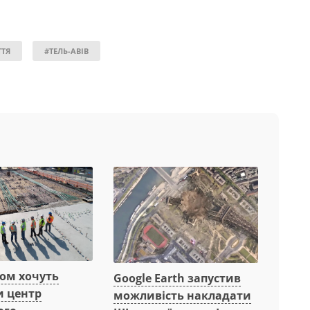
ТТЯ
#ТЕЛЬ-АВІВ
вом хочуть
Google Earth запустив
и центр
можливість накладати