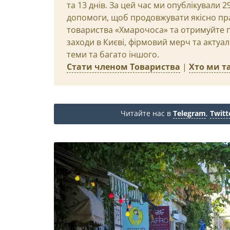
та 13 днів. За цей час ми опублікували 
допомоги, щоб продовжувати якісно пр
товариства «Хмарочоса» та отримуйте пр
заходи в Києві, фірмовий мерч та актуа
теми та багато іншого.
Стати членом Товариства
|
Хто ми та
Читайте нас в
Telegram
,
Twitt