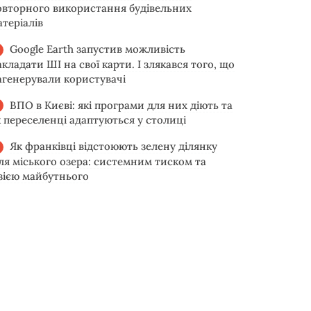
овторного використання будівельних
атеріалів
Google Earth запустив можливість
акладати ШІ на свої карти. І злякався того, що
агенерували користувачі
ВПО в Києві: які програми для них діють та
к переселенці адаптуються у столиці
Як франківці відстоюють зелену ділянку
іля міського озера: системним тиском та
ізією майбутнього