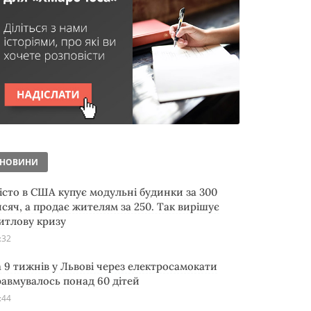
НОВИНИ
істо в США купує модульні будинки за 300
исяч, а продає жителям за 250. Так вирішує
итлову кризу
:32
а 9 тижнів у Львові через електросамокати
равмувалось понад 60 дітей
:44