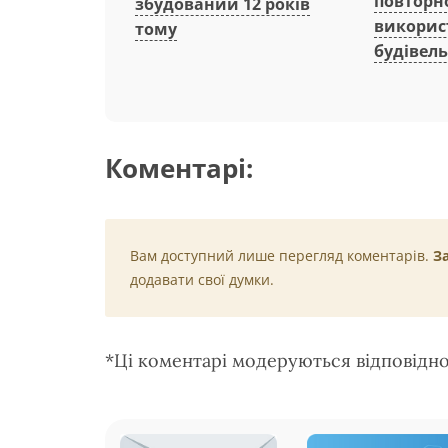
повторн
збудований 12 років
викорис
тому
будівель
Коментарі:
Вам доступний лише перегляд коментарів.
З
додавати свої думки.
*Ці коментарі модеруються відповідн