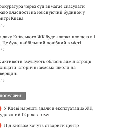
рокуратура через суд вимагає скасувати
раво власності на неіснуючий будинок у
ентрі Києва
:40
а даху Київського ЖК буде «парк» площею в 1
а. Це буде найбільший подібний в місті
:57
к активісти змушують обласні адміністрації
ахищати історичні земські школи на
іверщині
:49
ПОПУЛЯРНЕ
У Києві нарешті здали в експлуатацію ЖК,
будований 12 років тому
Під Києвом хочуть створити центр