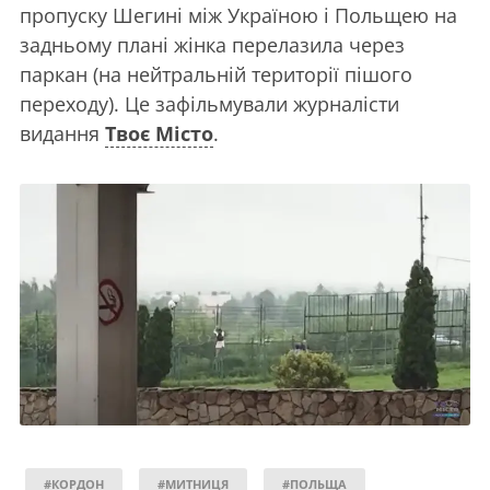
пропуску Шегині між Україною і Польщею на
задньому плані жінка перелазила через
паркан (на нейтральній території пішого
переходу). Це зафільмували журналісти
видання
Твоє Місто
.
#КОРДОН
#МИТНИЦЯ
#ПОЛЬЩА