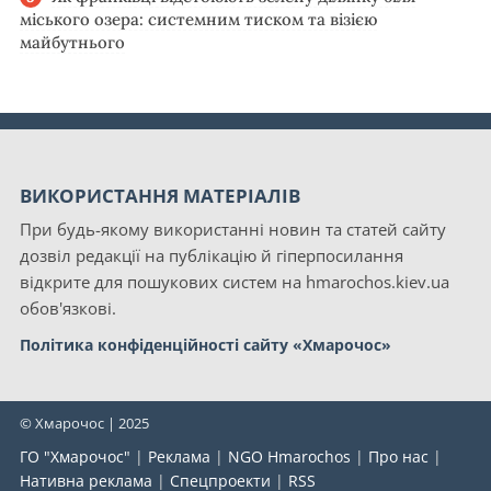
міського озера: системним тиском та візією
майбутнього
ВИКОРИСТАННЯ МАТЕРІАЛІВ
При будь-якому використанні новин та статей сайту
дозвіл редакції на публікацію й гіперпосилання
відкрите для пошукових систем на hmarochos.kiev.ua
обов'язкові.
Політика конфіденційності сайту «Хмарочос»
© Хмарочос | 2025
ГО "Хмарочос"
|
Реклама
|
NGO Hmarochos
|
Про нас
|
Нативна реклама
|
Спецпроекти
|
RSS