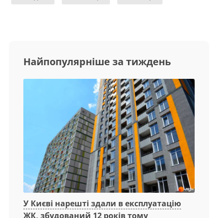
Найпопулярніше за тиждень
У Києві нарешті здали в експлуатацію
ЖК, збудований 12 років тому