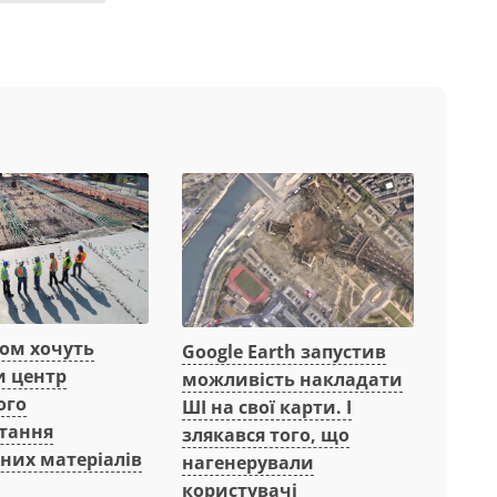
вом хочуть
Google Earth запустив
и центр
можливість накладати
ого
ШІ на свої карти. І
тання
злякався того, що
них матеріалів
нагенерували
користувачі