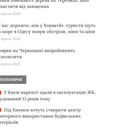
ияни обіймають дерева на Теремках, щоб
ахистити від знищення
Серпня 2026
 вас дорожче, ніж у Хорватії»: туристи їдуть
а море в Одесу попри обстріли, міни та ціни
Серпня 2026
оярки на Черкащині випробовують
кзоскелети
Серпня 2026
ПОПУЛЯРНЕ
У Києві нарешті здали в експлуатацію ЖК,
будований 12 років тому
Під Києвом хочуть створити центр
овторного використання будівельних
атеріалів