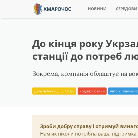
НОВИНИ
СЕРЕДОВ
До кінця року Укрза
станції до потреб л
Зокрема, компанія облаштує на вок
Дата публікації: 5.7.2020
Розділ:
Новини
Автор:
Панченко
Зроби добру справу і отримуй винаг
Нам як ніколи потрібна ваша підтримка.