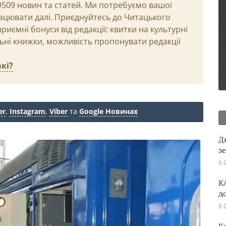
29509 новин та статей. Ми потребуємо вашої
ацювати далі. Приєднуйтесь до Читацького
иємні бонуси від редакції: квитки на культурні
льні книжки, можливість пропонувати редакції
кі?
er
,
Instagram
,
Viber
та
Google Новинах
Д
з
6 
K
д
6 