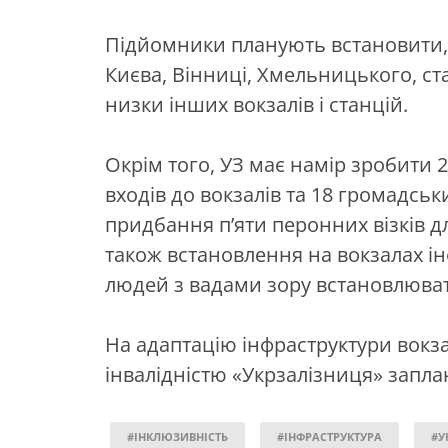
Підйомники планують встановити, 
Києва, Вінниці, Хмельницького, ст
низки інших вокзалів і станцій.
Окрім того, УЗ має намір зробити 
входів до вокзалів та 18 громадсь
придбання п’яти перонних візків дл
також встановлення на вокзалах і
людей з вадами зору встановлюват
На адаптацію інфраструктури вокзал
інвалідністю «Укрзалізниця» запла
#ІНКЛЮЗИВНІСТЬ
#ІНФРАСТРУКТУРА
#У