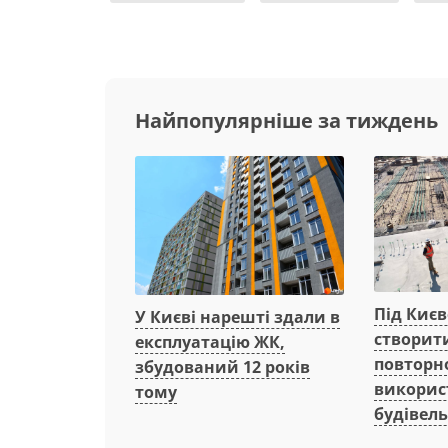
Найпопулярніше за тиждень
Під Киє
У Києві нарешті здали в
створит
експлуатацію ЖК,
повторн
збудований 12 років
викорис
тому
будівель