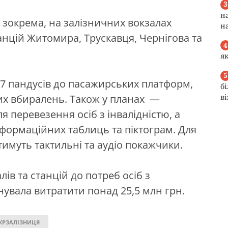
н
зокрема, на залізничних вокзалах
н
анцій Житомира, Трускавця, Чернігова та
я
27 пандусів до пасажирських платформ,
б
в
ких вбиралень. Також у планах —
я перевезення осіб з інвалідністю, а
нформаційних таблиць та піктограм. Для
имуть тактильні та аудіо покажчики.
ів та станцій до потреб осіб з
нувала витратити понад 25,5 млн грн.
КРЗАЛІЗНИЦЯ