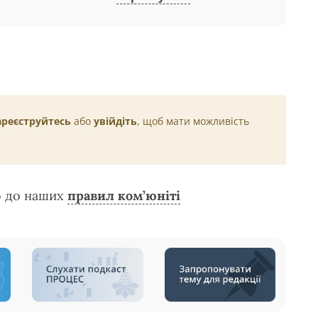
ареєструйтесь
або
увійдіть
, щоб мати можливість
о до наших
правил ком’юніті