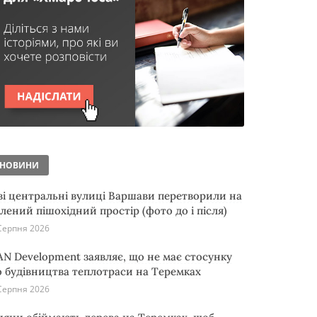
НОВИНИ
ві центральні вулиці Варшави перетворили на
елений пішохідний простір (фото до і після)
Серпня 2026
AN Development заявляє, що не має стосунку
о будівництва теплотраси на Теремках
Серпня 2026