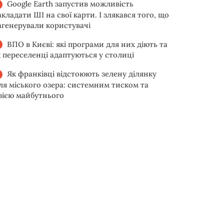
Google Earth запустив можливість
акладати ШІ на свої карти. І злякався того, що
агенерували користувачі
ВПО в Києві: які програми для них діють та
к переселенці адаптуються у столиці
Як франківці відстоюють зелену ділянку
іля міського озера: системним тиском та
ізією майбутнього