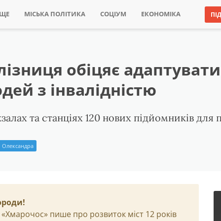
ИЩЕ
МІСЬКА ПОЛІТИКА
СОЦІУМ
ЕКОНОМІКА
ПІ
лізниця обіцяє адаптувати
юдей з інвалідністю
залах та станціях 120 нових підйомників для 
 Олександра
ороди!
 «Хмарочос» пише про розвиток міст 12 років