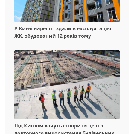
У Києві нарешті здали в експлуатацію
ЖК, збудований 12 років тому
Під Києвом хочуть створити центр
повторного використання будівельних