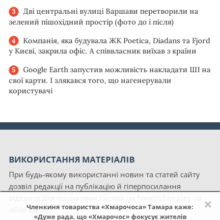
Дві центральні вулиці Варшави перетворили на
зелений пішохідний простір (фото до і після)
Компанія, яка будувала ЖК Poetica, Diadans та Fjord
у Києві, закрила офіс. А співвласник виїхав з країни
Google Earth запустив можливість накладати ШІ на
свої карти. І злякався того, що нагенерували
користувачі
ВИКОРИСТАННЯ МАТЕРІАЛІВ
При будь-якому використанні новин та статей сайту
дозвіл редакції на публікацію й гіперпосилання
відкрите для пошукових систем на hmarochos.kiev.ua
×
Членкиня товариства «Хмарочоса» Тамара каже:
обов'язкові.
«Дуже рада, що «Хмарочос» фокусує жителів