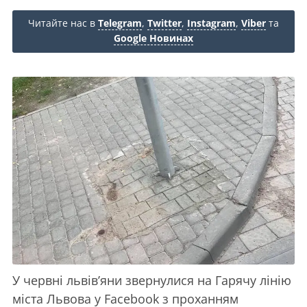
Читайте нас в
Telegram
,
Twitter
,
Instagram
,
Viber
та
Google Новинах
У червні львів’яни звернулися на Гарячу лінію
міста Львова у Facebook з проханням