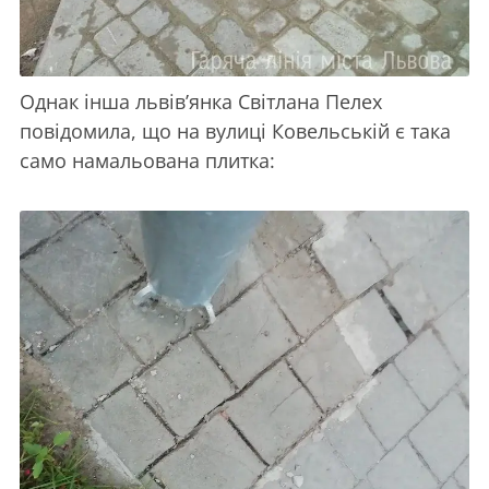
Однак інша львів’янка Світлана Пелех
повідомила, що на вулиці Ковельській є така
само намальована плитка: