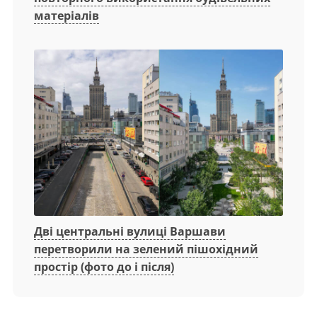
матеріалів
Дві центральні вулиці Варшави
перетворили на зелений пішохідний
простір (фото до і після)