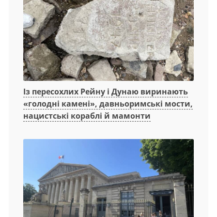
Із пересохлих Рейну і Дунаю виринають
«голодні камені», давньоримські мости,
нацистські кораблі й мамонти