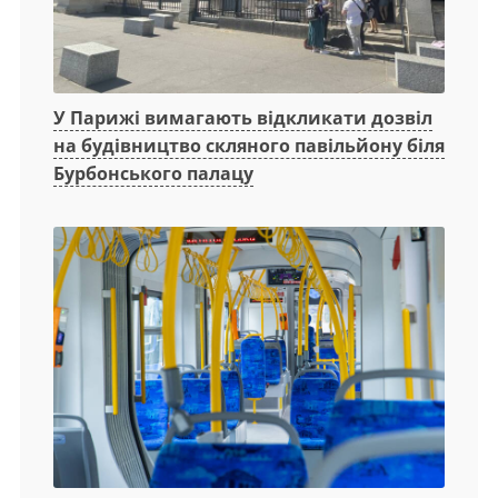
У Парижі вимагають відкликати дозвіл
на будівництво скляного павільйону біля
Бурбонського палацу