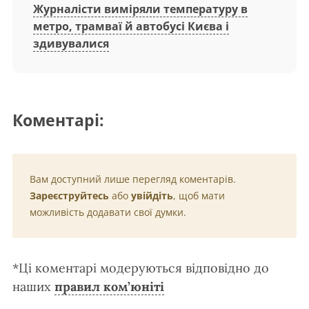
Журналісти виміряли температуру в
метро, трамваї й автобусі Києва і
здивувалися
Коментарі:
Вам доступний лише перегляд коментарів.
Зареєструйтесь
або
увійдіть
, щоб мати
можливість додавати свої думки.
*Ці коментарі модеруються відповідно до
наших
правил ком’юніті