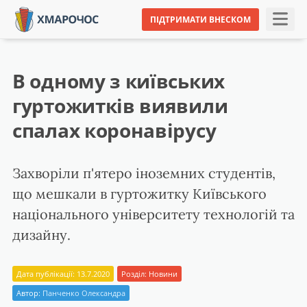
ПІДТРИМАТИ ВНЕСКОМ
В одному з київських
гуртожитків виявили
спалах коронавірусу
Захворіли п'ятеро іноземних студентів,
що мешкали в гуртожитку Київського
національного університету технологій та
дизайну.
Дата публікації: 13.7.2020
Розділ:
Новини
Автор:
Панченко Олександра