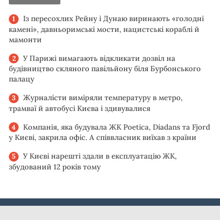
Із пересохлих Рейну і Дунаю виринають «голодні
камені», давньоримські мости, нацистські кораблі й
мамонти
У Парижі вимагають відкликати дозвіл на
будівництво скляного павільйону біля Бурбонського
палацу
Журналісти виміряли температуру в метро,
трамваї й автобусі Києва і здивувалися
Компанія, яка будувала ЖК Poetica, Diadans та Fjord
у Києві, закрила офіс. А співвласник виїхав з країни
У Києві нарешті здали в експлуатацію ЖК,
збудований 12 років тому