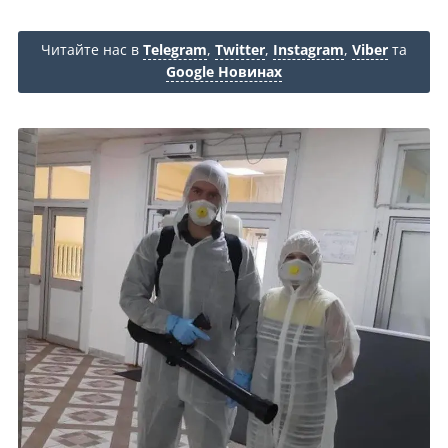
Читайте нас в
Telegram
,
Twitter
,
Instagram
,
Viber
та
Google Новинах