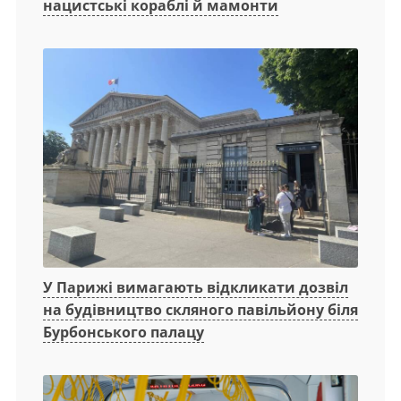
нацистські кораблі й мамонти
У Парижі вимагають відкликати дозвіл
на будівництво скляного павільйону біля
Бурбонського палацу