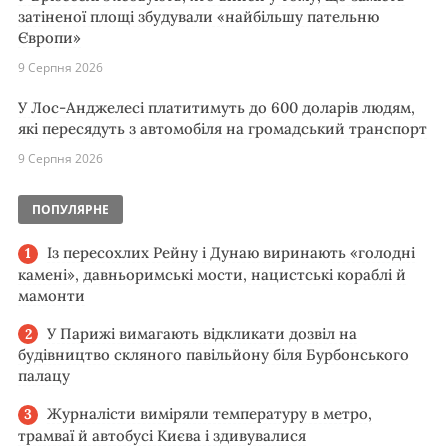
затіненої площі збудували «найбільшу пательню
Європи»
9 Серпня 2026
У Лос-Анджелесі платитимуть до 600 доларів людям,
які пересядуть з автомобіля на громадський транспорт
9 Серпня 2026
ПОПУЛЯРНЕ
Із пересохлих Рейну і Дунаю виринають «голодні
камені», давньоримські мости, нацистські кораблі й
мамонти
У Парижі вимагають відкликати дозвіл на
будівництво скляного павільйону біля Бурбонського
палацу
Журналісти виміряли температуру в метро,
трамваї й автобусі Києва і здивувалися