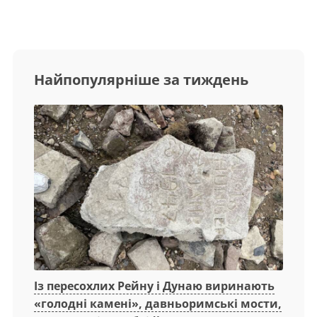
Найпопулярніше за тиждень
Із пересохлих Рейну і Дунаю виринають
«голодні камені», давньоримські мости,