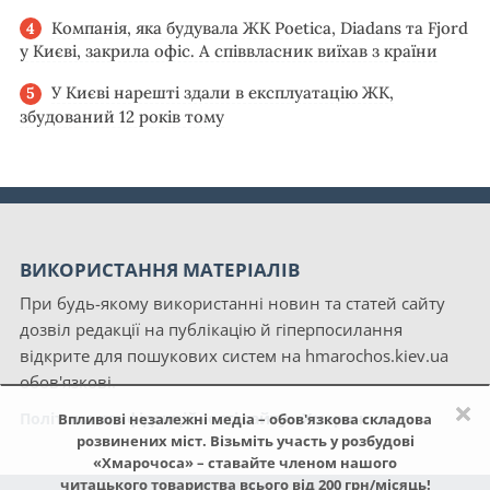
Компанія, яка будувала ЖК Poetica, Diadans та Fjord
у Києві, закрила офіс. А співвласник виїхав з країни
У Києві нарешті здали в експлуатацію ЖК,
збудований 12 років тому
ВИКОРИСТАННЯ МАТЕРІАЛІВ
При будь-якому використанні новин та статей сайту
дозвіл редакції на публікацію й гіперпосилання
відкрите для пошукових систем на hmarochos.kiev.ua
обов'язкові.
×
Політика конфіденційності сайту «Хмарочос»
Впливові незалежні медіа – обов'язкова складова
розвинених міст. Візьміть участь у розбудові
«Хмарочоса» – ставайте членом нашого
читацького товариства всього від 200 грн/місяць!