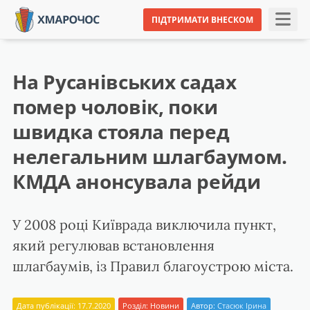
ПІДТРИМАТИ ВНЕСКОМ
На Русанівських садах
помер чоловік, поки
швидка стояла перед
нелегальним шлагбаумом.
КМДА анонсувала рейди
У 2008 році Київрада виключила пункт,
який регулював встановлення
шлагбаумів, із Правил благоустрою міста.
Дата публікації: 17.7.2020
Розділ:
Новини
Автор:
Стасюк Ірина