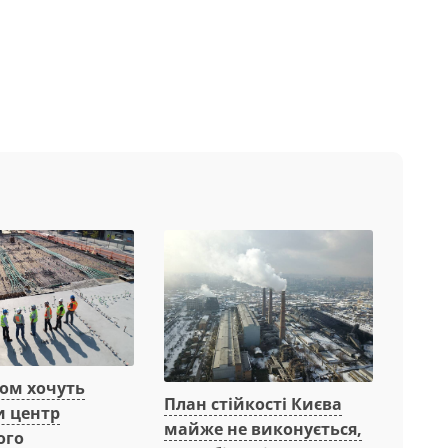
вом хочуть
План стійкості Києва
и центр
майже не виконується,
ого