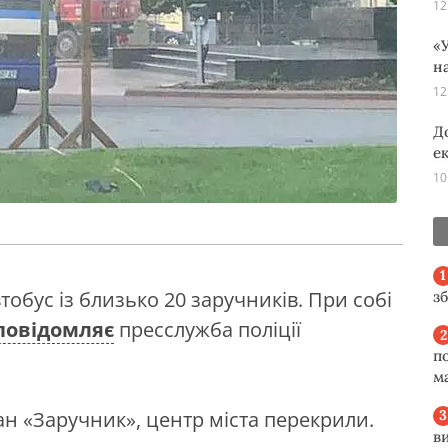
12
«У
н
12
Д
е
10
тобус із близько 20 заручників. При собі
з
повідомляє
пресслужба поліції
п
м
н «Заручник», центр міста перекрили.
в