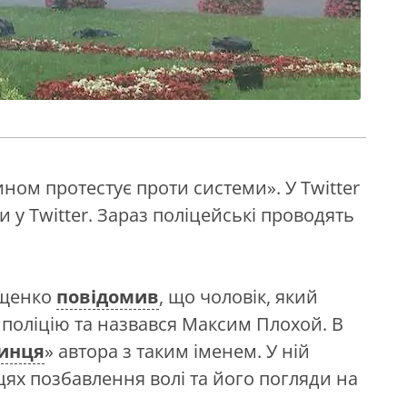
ином протестує проти системи». У Twitter
и у Twitter. Зараз поліцейські проводять
ащенко
повідомив
, що чоловік, який
 поліцію та назвався Максим Плохой. В
чинця
» автора з таким іменем. У ній
ях позбавлення волі та його погляди на
.