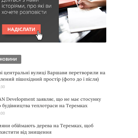
НОВИНИ
ві центральні вулиці Варшави перетворили на
елений пішохідний простір (фото до і після)
:30
AN Development заявляє, що не має стосунку
о будівництва теплотраси на Теремках
:00
ияни обіймають дерева на Теремках, щоб
ахистити від знищення