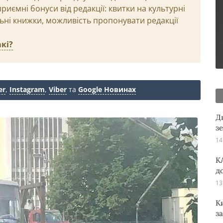
иємні бонуси від редакції: квитки на культурні
льні книжки, можливість пропонувати редакції
кі?
er
,
Instagram
,
Viber
та
Google Новинах
Д
з
14
K
д
13
К
з