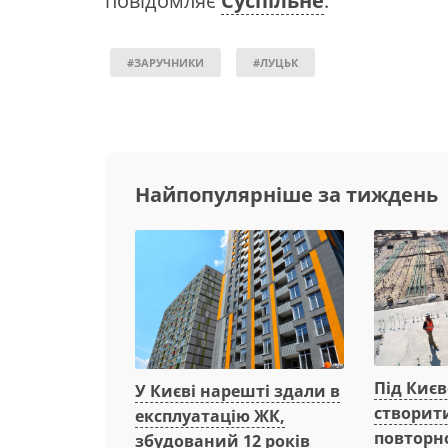
повідомляє
Суспільне
.
#ЗАРУЧНИКИ
#ЛУЦЬК
Найпопулярніше за тиждень
Під Киє
У Києві нарешті здали в
створит
експлуатацію ЖК,
повторн
збудований 12 років