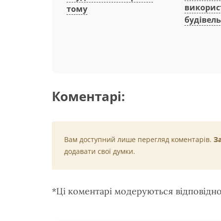
викорис
тому
будівель
Коментарі:
Вам доступний лише перегляд коментарів.
З
додавати свої думки.
*Ці коментарі модеруються відповідн