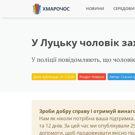
НОВИНИ
СЕРЕДОВ
У Луцьку чоловік з
У поліції повідомляють, що чолов
Дата публікації: 21.7.2020
Розділ:
Новини
Автор:
Стасюк 
Зроби добру справу і отримуй винаг
Нам як ніколи потрібна ваша підтримка.
та 12 днів. За цей час ми опублікували 
допомоги, щоб продовжувати якісно пр