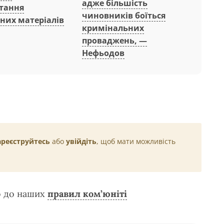
адже більшість
тання
чиновників боїться
них матеріалів
кримінальних
проваджень, —
Нефьодов
ареєструйтесь
або
увійдіть
, щоб мати можливість
о до наших
правил ком’юніті