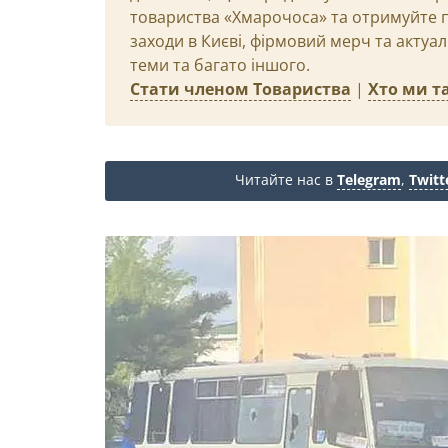
товариства «Хмарочоса» та отримуйте пр
заходи в Києві, фірмовий мерч та актуа
теми та багато іншого.
Стати членом Товариства
|
Хто ми та
Читайте нас в
Telegram
,
Twitt