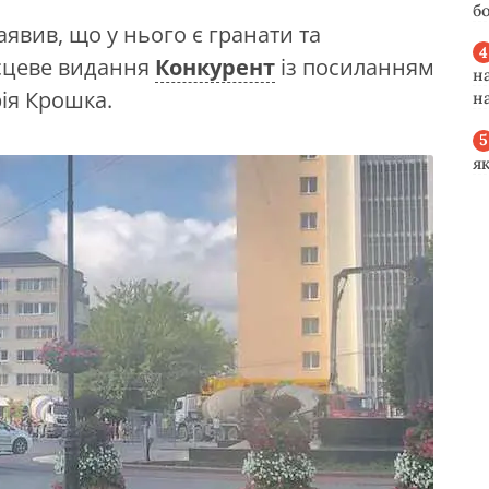
б
аявив, що у нього є гранати та
ісцеве видання
Конкурент
із посиланням
н
рія Крошка.
н
я