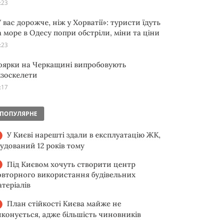
:23
 вас дорожче, ніж у Хорватії»: туристи їдуть
а море в Одесу попри обстріли, міни та ціни
:23
оярки на Черкащині випробовують
кзоскелети
:17
ПОПУЛЯРНЕ
У Києві нарешті здали в експлуатацію ЖК,
будований 12 років тому
Під Києвом хочуть створити центр
овторного використання будівельних
атеріалів
План стійкості Києва майже не
иконується, адже більшість чиновників