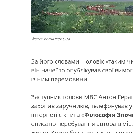
Фото: konkurent.ua
За його словами, чоловік «таким ч
він начебто опублікував свої вимог
із ним перемовини.
Заступник голови МВС Антон Гер
захопив заручників, телефонував у
інтернеті є книга «
Філософія Зло
описано перебування автора в місц
життя. Книгу було видано у Луцьку