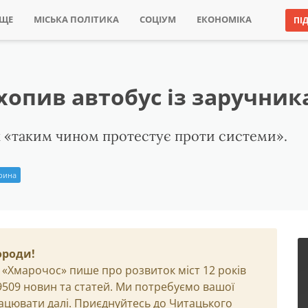
ИЩЕ
МІСЬКА ПОЛІТИКА
СОЦІУМ
ЕКОНОМІКА
ПІ
ахопив автобус із заручни
ік «таким чином протестує проти системи».
Ірина
ороди!
 «Хмарочос» пише про розвиток міст 12 років
29509 новин та статей. Ми потребуємо вашої
ацювати далі. Приєднуйтесь до Читацького