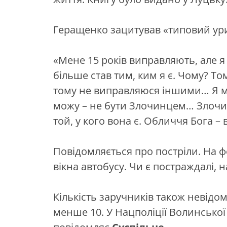
Геращенко зацитував «типовий урив
«Мене 15 років виправляють, але я
більше став тим, ким я є. Чому? Т
тому не виправляюся іншими… Я мо
можу – не бути Злочинцем… Злочин
той, у кого вона є. Обличчя Бога – 
Повідомляється про постріли. На ф
вікна автобусу. Чи є постраждалі, н
Кількість заручників також невідом
менше 10. У Нацполіції Волинської 