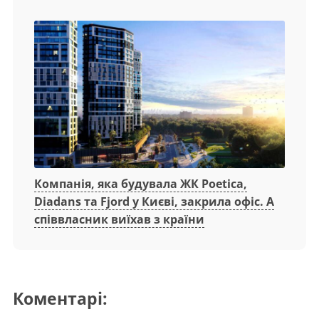
Компанія, яка будувала ЖК Poetica,
Diadans та Fjord у Києві, закрила офіс. А
співвласник виїхав з країни
Коментарі: