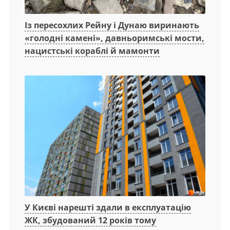
Із пересохлих Рейну і Дунаю виринають
«голодні камені», давньоримські мости,
нацистські кораблі й мамонти
У Києві нарешті здали в експлуатацію
ЖК, збудований 12 років тому