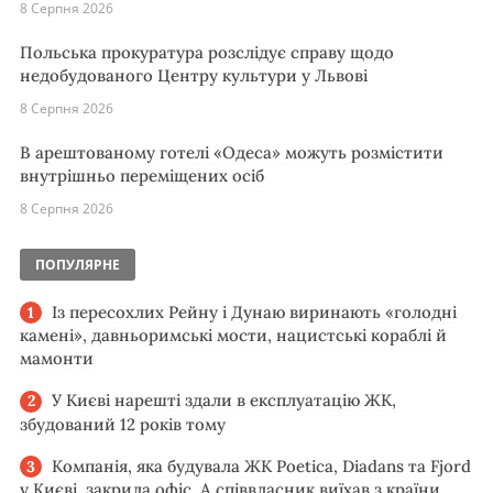
8 Серпня 2026
Польська прокуратура розслідує справу щодо
недобудованого Центру культури у Львові
8 Серпня 2026
В арештованому готелі «Одеса» можуть розмістити
внутрішньо переміщених осіб
8 Серпня 2026
ПОПУЛЯРНЕ
Із пересохлих Рейну і Дунаю виринають «голодні
камені», давньоримські мости, нацистські кораблі й
мамонти
У Києві нарешті здали в експлуатацію ЖК,
збудований 12 років тому
Компанія, яка будувала ЖК Poetica, Diadans та Fjord
у Києві, закрила офіс. А співвласник виїхав з країни