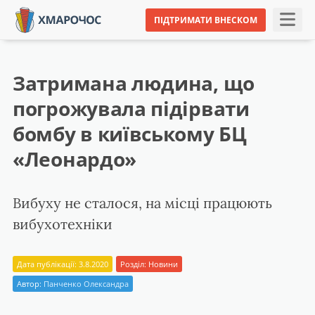
ПІДТРИМАТИ ВНЕСКОМ
Затримана людина, що
погрожувала підірвати
бомбу в київському БЦ
«Леонардо»
Вибуху не сталося, на місці працюють
вибухотехніки
Дата публікації: 3.8.2020
Розділ:
Новини
Автор:
Панченко Олександра