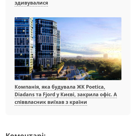
здивувалися
Компанія, яка будувала ЖК Poetica,
Diadans та Fjord у Києві, закрила офіс. А
співвласник виїхав з країни
Коментарі: