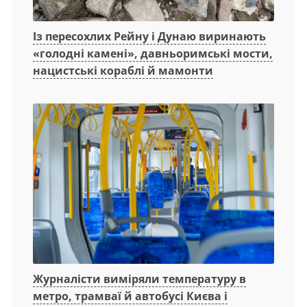
Із пересохлих Рейну і Дунаю виринають
«голодні камені», давньоримські мости,
нацистські кораблі й мамонти
Журналісти виміряли температуру в
метро, трамваї й автобусі Києва і