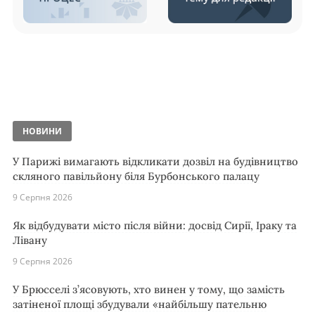
НОВИНИ
У Парижі вимагають відкликати дозвіл на будівництво
скляного павільйону біля Бурбонського палацу
9 Серпня 2026
Як відбудувати місто після війни: досвід Сирії, Іраку та
Лівану
9 Серпня 2026
У Брюсселі з’ясовують, хто винен у тому, що замість
затіненої площі збудували «найбільшу пательню