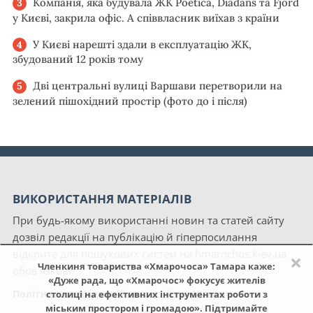
Компанія, яка будувала ЖК Poetica, Diadans та Fjord
у Києві, закрила офіс. А співвласник виїхав з країни
У Києві нарешті здали в експлуатацію ЖК,
збудований 12 років тому
Дві центральні вулиці Варшави перетворили на
зелений пішохідний простір (фото до і після)
ВИКОРИСТАННЯ МАТЕРІАЛІВ
При будь-якому використанні новин та статей сайту
дозвіл редакції на публікацію й гіперпосилання
відкрите для пошукових систем на hmarochos.kiev.ua
×
Членкиня товариства «Хмарочоса» Тамара каже:
обов'язкові.
«Дуже рада, що «Хмарочос» фокусує жителів
Політика конфіденційності сайту «Хмарочос»
столиці на ефективних інструментах роботи з
міським простором і громадою». Підтримайте