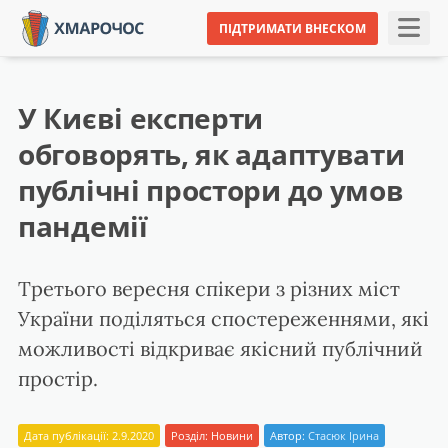
ПІДТРИМАТИ ВНЕСКОМ
У Києві експерти
обговорять, як адаптувати
публічні простори до умов
пандемії
Третього вересня спікери з різних міст
України поділяться спостереженнями, які
можливості відкриває якісний публічний
простір.
Дата публікації: 2.9.2020
Розділ:
Новини
Автор:
Стасюк Ірина