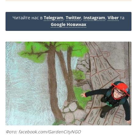
Читайте нас в
Telegram
,
Twitter
,
Instagram
,
Viber
та
Google Новинах
Фото: facebook.com/GardenCityNGO