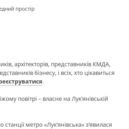
едний простір
ків, архітекторів, представників КМДА,
дставників бізнесу, і всіх, хто цікавиться
реєструватися
.
жому повітрі – власне на Лук’янівській
 станції метро «Лук’янівська» з’явилася