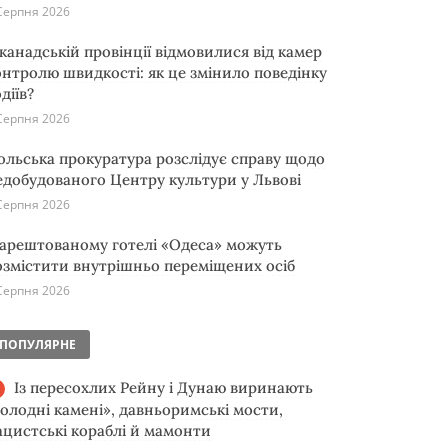
Серпня 2026
 канадській провінції відмовилися від камер
онтролю швидкості: як це змінило поведінку
діїв?
Серпня 2026
ольська прокуратура розслідує справу щодо
едобудованого Центру культури у Львові
Серпня 2026
 арештованому готелі «Одеса» можуть
озмістити внутрішньо переміщених осіб
Серпня 2026
ПОПУЛЯРНЕ
Із пересохлих Рейну і Дунаю виринають
голодні камені», давньоримські мости,
ацистські кораблі й мамонти