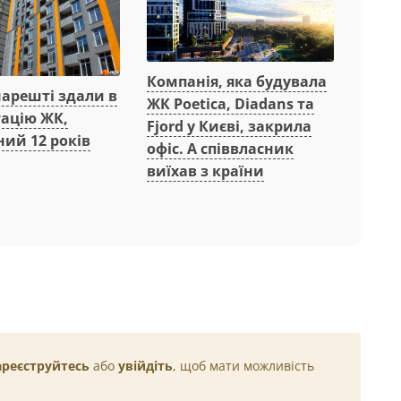
Компанія, яка будувала
нарешті здали в
ЖК Poetica, Diadans та
тацію ЖК,
Fjord у Києві, закрила
ий 12 років
офіс. А співвласник
виїхав з країни
ареєструйтесь
або
увійдіть
, щоб мати можливість