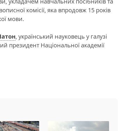
мови, укладачем навчальних посібників та
описної комісії, яка впродовж 15 років
ої мови.
Патон
, український науковець у галузі
ий президент Національної академії