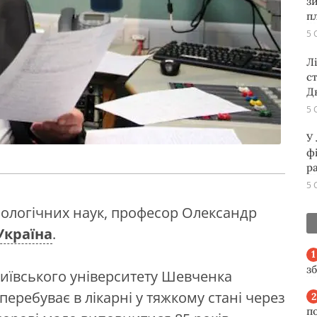
з
п
5 
Л
с
Д
5 
У
ф
р
5 
лологічних наук, професор Олександр
Україна
.
з
иївського університету Шевченка
 перебуває в лікарні у тяжкому стані через
п