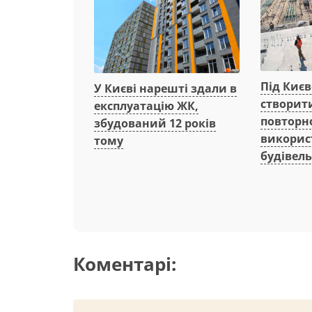
Під Киє
У Києві нарешті здали в
створит
експлуатацію ЖК,
повторн
збудований 12 років
викорис
тому
будівель
Коментарі: