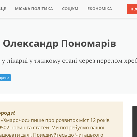
ИЩЕ
МІСЬКА ПОЛІТИКА
СОЦІУМ
ЕКОНОМІКА
ПІ
 Олександр Пономарів
 у лікарні у тяжкому стані через перелом хреб
 Ірина
ороди!
 «Хмарочос» пише про розвиток міст 12 років
29502 новин та статей. Ми потребуємо вашої
ацювати далі. Приєднуйтесь до Читацького