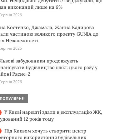
ими. Нещодавно депутати стверджували, що
лан виконаний лише на 6%
Серпня 2026
іна Костенко, Джамала, Жанна Кадирова
тали частиною великого проєкту GUNIA до
ня Незалежності
Серпня 2026
 Львові забудовники продовжують
інансувати будівництво шкіл: цього разу у
айоні Рясне-2
Серпня 2026
ПОПУЛЯРНЕ
У Києві нарешті здали в експлуатацію ЖК,
будований 12 років тому
Під Києвом хочуть створити центр
овторного використання будівельних