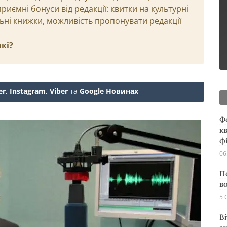
иємні бонуси від редакції: квитки на культурні
льні книжки, можливість пропонувати редакції
кі?
er
,
Instagram
,
Viber
та
Google Новинах
Ф
кв
ф
06
П
в
5 
В