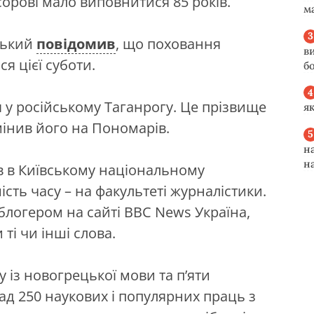
орові мало виповнитися 85 років.
м
цький
повідомив
, що поховання
в
я цієї суботи.
б
у російському Таганрогу. Це прізвище
я
мінив його на Пономарів.
н
н
в в Київському національному
ість часу – на факультеті журналістики.
блогером на сайті ВВС News Україна,
і чи інші слова.
 із новогрецької мови та п’яти
ад 250 наукових і популярних праць з