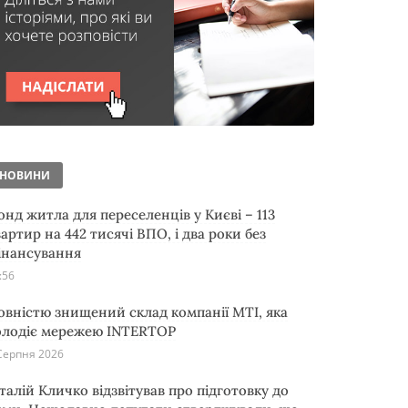
НОВИНИ
онд житла для переселенців у Києві – 113
артир на 442 тисячі ВПО, і два роки без
інансування
:56
овністю знищений склад компанії MTI, яка
олодіє мережею INTERTOP
Серпня 2026
італій Кличко відзвітував про підготовку до