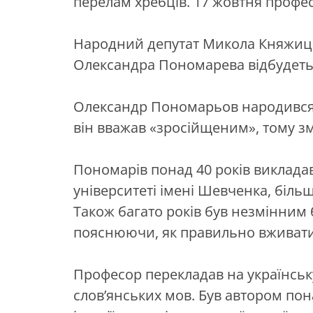
перелам хребців. 17 жовтня профес
Народний депутат Микола Княжи
Олександра Пономарева відбудетьс
Олександр Пономарьов народився 
він вважав «зросійщеним», тому з
Пономарів понад 40 років виклада
університеті імені Шевченка, більш
Також багато років був незмінним 
пояснюючи, як правильно вживати т
Професор перекладав на українську
слов’янських мов. Був автором пон