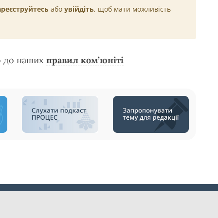
ареєструйтесь
або
увійдіть
, щоб мати можливість
о до наших
правил ком’юніті