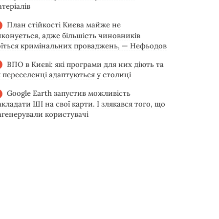
атеріалів
План стійкості Києва майже не
иконується, адже більшість чиновників
оїться кримінальних проваджень, — Нефьодов
ВПО в Києві: які програми для них діють та
к переселенці адаптуються у столиці
Google Earth запустив можливість
акладати ШІ на свої карти. І злякався того, що
агенерували користувачі