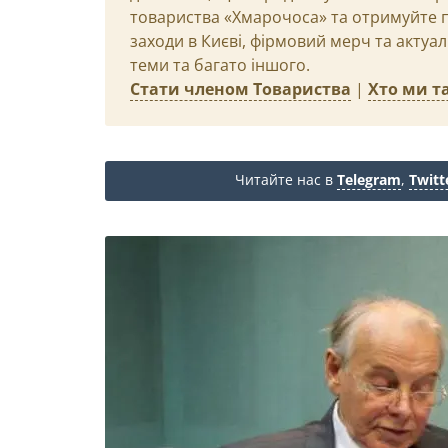
товариства «Хмарочоса» та отримуйте пр
заходи в Києві, фірмовий мерч та актуа
теми та багато іншого.
Стати членом Товариства
|
Хто ми та
Читайте нас в
Telegram
,
Twitt