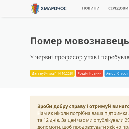
НОВИНИ
СЕРЕДОВ
Помер мовознавець
У червні професор упав і перебував
Дата публікації: 14.10.2020
Розділ:
Новини
Автор:
Стасюк
Зроби добру справу і отримуй винаг
Нам як ніколи потрібна ваша підтримка.
та 12 днів. За цей час ми опублікували 
допомоги, щоб продовжувати якісно пр