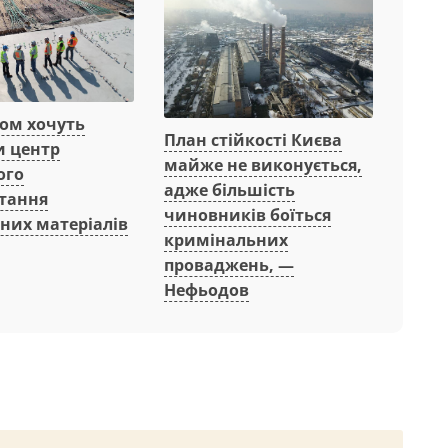
вом хочуть
План стійкості Києва
и центр
майже не виконується,
ого
адже більшість
тання
чиновників боїться
них матеріалів
кримінальних
проваджень, —
Нефьодов