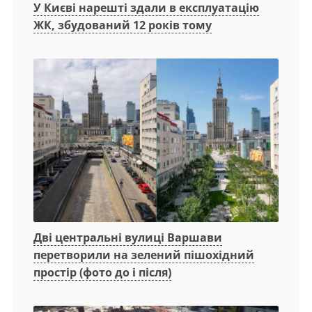
У Києві нарешті здали в експлуатацію
ЖК, збудований 12 років тому
Дві центральні вулиці Варшави
перетворили на зелений пішохідний
простір (фото до і після)