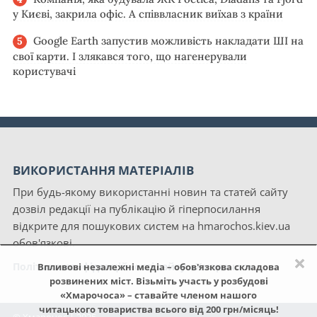
у Києві, закрила офіс. А співвласник виїхав з країни
Google Earth запустив можливість накладати ШІ на
свої карти. І злякався того, що нагенерували
користувачі
ВИКОРИСТАННЯ МАТЕРІАЛІВ
При будь-якому використанні новин та статей сайту
дозвіл редакції на публікацію й гіперпосилання
відкрите для пошукових систем на hmarochos.kiev.ua
обов'язкові.
×
Політика конфіденційності сайту «Хмарочос»
Впливові незалежні медіа – обов'язкова складова
розвинених міст. Візьміть участь у розбудові
«Хмарочоса» – ставайте членом нашого
читацького товариства всього від 200 грн/місяць!
© Хмарочос | 2025