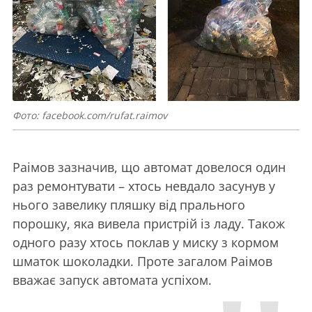
Фото: facebook.com/rufat.raimov
Раімов зазначив, що автомат довелося один
раз ремонтувати – хтось невдало засунув у
нього завелику пляшку від прального
порошку, яка вивела пристрій із ладу. Також
одного разу хтось поклав у миску з кормом
шматок шоколадки. Проте загалом Раімов
вважає запуск автомата успіхом.