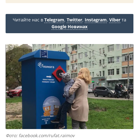
Читайте нас в
Telegram
,
Twitter
,
Instagram
,
Viber
та
Google Новинах
Фото: facebook.com/rufat.raimov