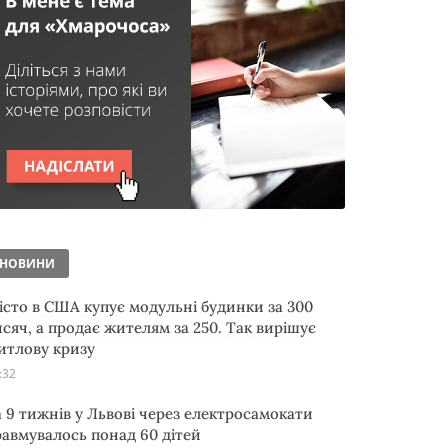
НОВИНИ
істо в США купує модульні будинки за 300
исяч, а продає жителям за 250. Так вирішує
итлову кризу
:32
а 9 тижнів у Львові через електросамокати
равмувалось понад 60 дітей