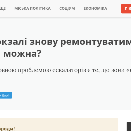
ИЩЕ
МІСЬКА ПОЛІТИКА
СОЦІУМ
ЕКОНОМІКА
ПІ
кзалі знову ремонтувати
и можна?
овною проблемою ескалаторів є те, що вони «н
 Дар'я
ороди!