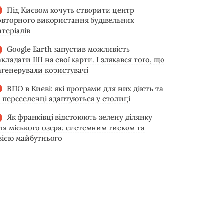
Під Києвом хочуть створити центр
овторного використання будівельних
атеріалів
Google Earth запустив можливість
акладати ШІ на свої карти. І злякався того, що
агенерували користувачі
ВПО в Києві: які програми для них діють та
к переселенці адаптуються у столиці
Як франківці відстоюють зелену ділянку
іля міського озера: системним тиском та
ізією майбутнього