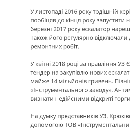
У листопаді 2016 року тодішній ке
пообіцяв до кінця року запустити 
березні 2017 року ескалатор нареш
Також його регулярно відключали 
ремонтних робіт.
У квітні 2018 році за правління У
тендер на закупівлю нових ескалато
майже 14 мільйонів гривень. Пізн
«Інструментального заводу», Анти
визнати недійсними відкриті торги
На думку представників УЗ, Крюкі
допомогою ТОВ «Інструментальний 