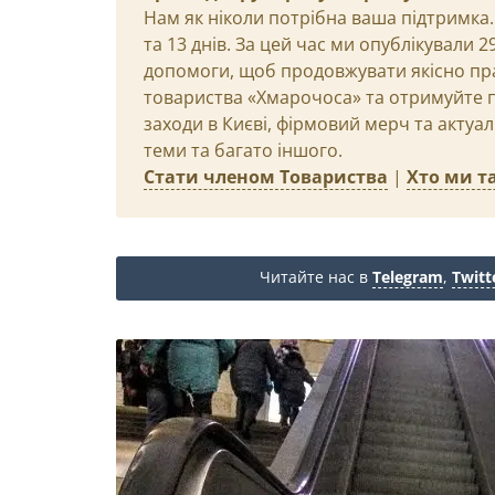
Нам як ніколи потрібна ваша підтримка.
та 13 днів. За цей час ми опублікували 
допомоги, щоб продовжувати якісно пр
товариства «Хмарочоса» та отримуйте пр
заходи в Києві, фірмовий мерч та актуа
теми та багато іншого.
Стати членом Товариства
|
Хто ми та
Читайте нас в
Telegram
,
Twitt