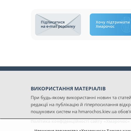
ВИКОРИСТАННЯ МАТЕРІАЛІВ
При будь-якому використанні новин та статей
редакції на публікацію й гіперпосилання відк
пошукових систем на hmarochos.kiev.ua обов'я
Політика конфіденційності сайту «Хмарочос»
Членкиня товариства «Хмарочоса» Тамара каже