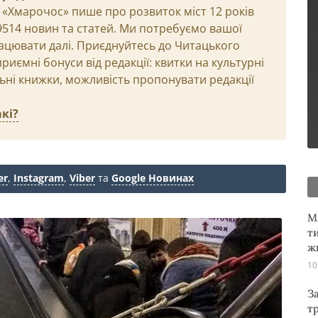
 «Хмарочос» пише про розвиток міст 12 років
29514 новин та статей. Ми потребуємо вашої
ацювати далі. Приєднуйтесь до Читацького
иємні бонуси від редакції: квитки на культурні
льні книжки, можливість пропонувати редакції
кі?
er
,
Instagram
,
Viber
та
Google Новинах
М
т
ж
10
З
т