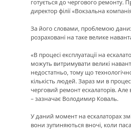
готується до чергового ремонту. Пр
директор філії «Вокзальна компан
За його словами, проблемою даних 
розраховані на таке велике наван
«В процесі експлуатації на ескалато
можуть витримувати великі навант
недостатньо, тому що технологічно
кількість людей. Зараз ми в проц
черговий ремонт ескалаторів. Але в
– зазначає Володимир Коваль.
У даний момент на ескалаторах змі
вони зупиняються вночі, коли пас