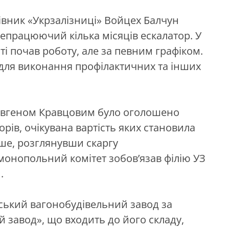
рівник «Укрзалізниці» Войцех Балчун
непрацюючий кілька місяців ескалатор. У
ті почав роботу, але за певним графіком.
для виконання профілактичних та інших
З Євгеном Кравцовим було оголошено
рів, очікувана вартість яких становила
іше, розглянувши скаргу
монопольний комітет зобов’язав філію УЗ
.
вський вагонобудівельний завод за
завод», що входить до його складу,