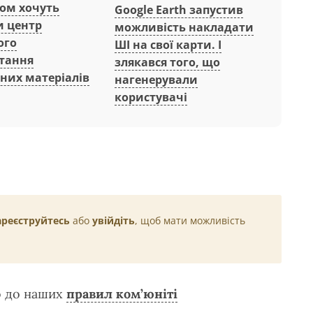
вом хочуть
Google Earth запустив
и центр
можливість накладати
ого
ШІ на свої карти. І
тання
злякався того, що
них матеріалів
нагенерували
користувачі
ареєструйтесь
або
увійдіть
, щоб мати можливість
о до наших
правил ком’юніті