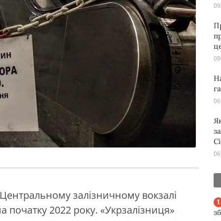
09
П
п
ц
09
Н
г
06
Я
з
С
06
а Центральному залізничному вокзалі
на початку 2022 року. «Укрзалізниця»
з