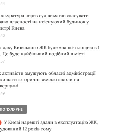
:44
рокуратура через суд вимагає скасувати
раво власності на неіснуючий будинок у
ентрі Києва
:40
а даху Київського ЖК буде «парк» площею в 1
а. Це буде найбільший подібний в місті
:57
к активісти змушують обласні адміністрації
ахищати історичні земські школи на
іверщині
:49
ПОПУЛЯРНЕ
У Києві нарешті здали в експлуатацію ЖК,
будований 12 років тому