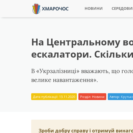
НОВИНИ
СЕРЕДОВ
На Центральному во
ескалатори. Скільк
В «Укрзалізниці» вважають, що гол
велике навантаження».
Дата публікації: 13.11.2020
Розділ:
Новини
Автор:
Крутько
Зроби добру справу і отримуй винаг