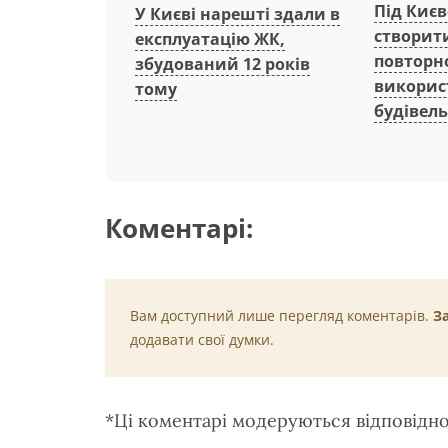
Під Киє
У Києві нарешті здали в
створит
експлуатацію ЖК,
повторн
збудований 12 років
викорис
тому
будівель
Коментарі:
Вам доступний лише перегляд коментарів.
З
додавати свої думки.
*Ці коментарі модеруються відповідн