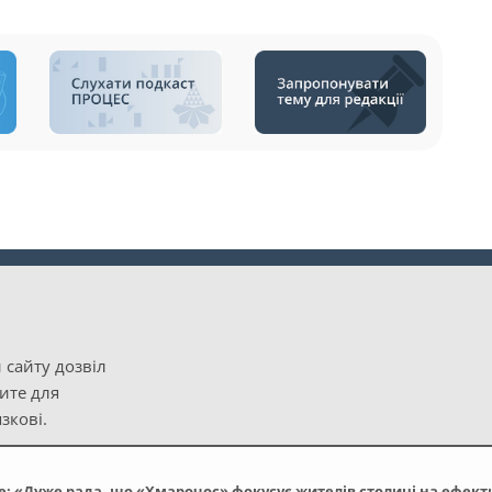
 сайту дозвіл
рите для
зкові.
: «Дуже рада, що «Хмарочос» фокусує жителів столиці на ефек