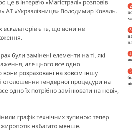
о це в інтерв’ю «Магістралі» розповів
ія» АТ «Укрзалізниця» Володимир Коваль.
п
м
ескалаторів є те, що вони не
н
таження.
н
рах були замінені елементи на ті, які
я
аження, але цього все одно
 вони розраховані на зовсім іншу
б
есі оголошення тендерної процедури на
в
се одно їх потрібно замінювати на нові»,
нили графік технічних зупинок: тепер
ажиропотік набагато менше.