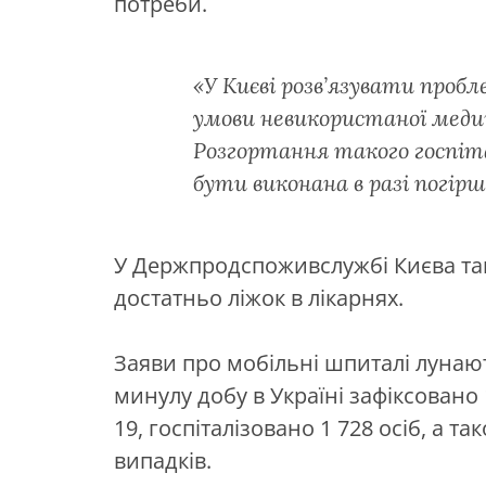
потреби.
«У Києві розв’язувати пробл
умови невикористаної медич
Розгортання такого госпіт
бути виконана в разі погірше
У Держпродспоживслужбі Києва так
достатньо ліжок в лікарнях.
Заяви про мобільні шпиталі лунают
минулу добу в Україні зафіксовано
19, госпіталізовано 1 728 осіб, а 
випадків.