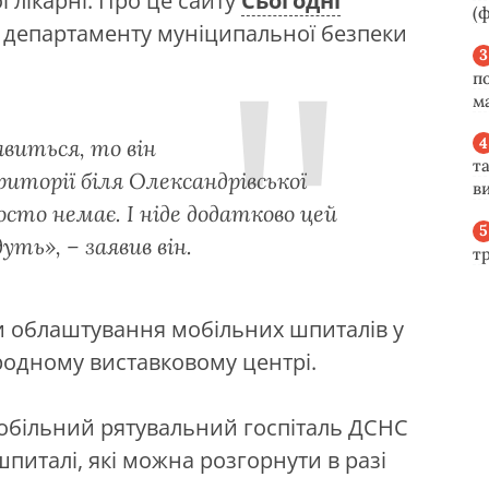
 лікарні. Про це сайту
Сьогодні
(ф
 департаменту муніципальної безпеки
п
м
явиться, то він
та
торії біля Олександрівської
ви
осто немає. І ніде додатково цей
уть», – заявив він.
т
ти облаштування мобільних шпиталів у
родному виставковому центрі.
мобільний рятувальний госпіталь ДСНС
шпиталі, які можна розгорнути в разі