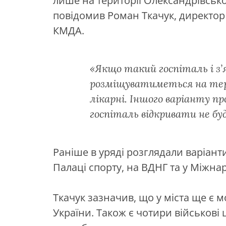
лише на території Олександрівської
повідомив Роман Ткачук, директор
КМДА.
«Якщо такий госпіталь і з’
розміщуватиметься на тери
лікарні. Іншого варіанту пр
госпіталь відкривати не буд
Раніше в уряді розглядали варіан
Палаці спорту, на ВДНГ та у Міжна
Ткачук зазначив, що у міста ще є 
України. Також є чотири військові 