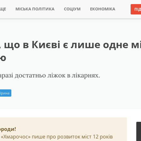
ИЩЕ
МІСЬКА ПОЛІТИКА
СОЦІУМ
ЕКОНОМІКА
ПІ
 що в Києві є лише одне м
ю
разі достатньо ліжок в лікарнях.
 Ірина
ороди!
 «Хмарочос» пише про розвиток міст 12 років