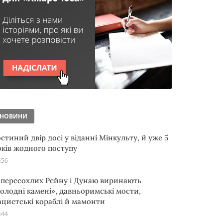
НОВИНИ
остиний двір досі у віданні Мінкульту, й уже 5
оків жодного поступу
:56
з пересохлих Рейну і Дунаю виринають
голодні камені», давньоримські мости,
ацистські кораблі й мамонти
:44