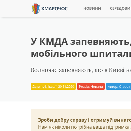
НОВИНИ
СЕРЕДОВ
У КМДА запевняють,
мобільного шпитал
Водночас запевняють, що в Києві на
Дата публікації: 20.11.2020
Розділ:
Новини
Автор:
Стасюк
Зроби добру справу і отримуй винаг
Нам як ніколи потрібна ваша підтримка.