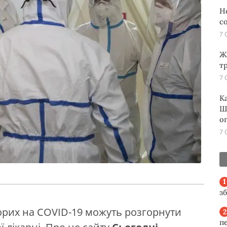
Н
с
7 
Ж
т
7 
К
Ш
о
7 
з
орих на COVID-19 можуть розгорнути
п