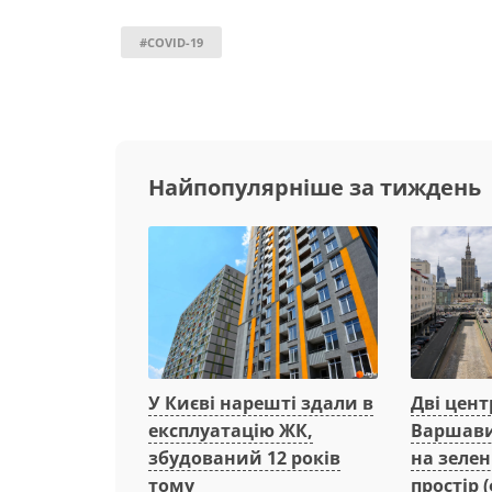
#COVID-19
Найпопулярніше за тиждень
Дві цент
У Києві нарешті здали в
Варшави
експлуатацію ЖК,
на зеле
збудований 12 років
простір (
тому