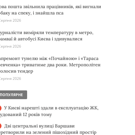
ова пошта звільнила працівників, які вигнали
обаку на спеку, і знайшла пса
Серпня 2026
урналісти виміряли температуру в метро,
рамваї й автобусі Києва і здивувалися
Серпня 2026
апремонт тунелю між «Почайною» і «Тараса
евченка» триватиме два роки. Метрополітен
голосив тендер
Серпня 2026
ПОПУЛЯРНЕ
У Києві нарешті здали в експлуатацію ЖК,
будований 12 років тому
Дві центральні вулиці Варшави
еретворили на зелений пішохідний простір