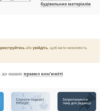
будівельних матеріалів
ареєструйтесь
або
увійдіть
, щоб мати можливість
о до наших
правил ком’юніті