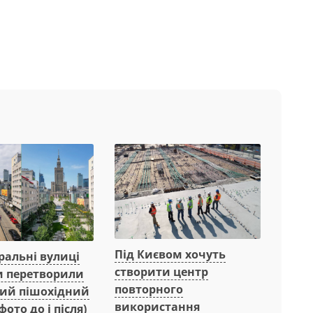
Під Києвом хочуть
ральні вулиці
створити центр
 перетворили
повторного
ний пішохідний
використання
фото до і після)