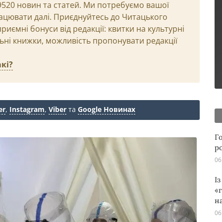
29520 новин та статей. Ми потребуємо вашої
ацювати далі. Приєднуйтесь до Читацького
иємні бонуси від редакції: квитки на культурні
льні книжки, можливість пропонувати редакції
кі?
er
,
Instagram
,
Viber
та
Google Новинах
Г
р
06
І
«
н
06