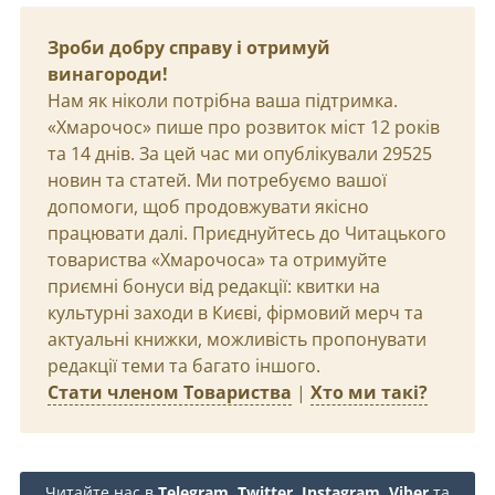
Зроби добру справу і отримуй
винагороди!
Нам як ніколи потрібна ваша підтримка.
«Хмарочос» пише про розвиток міст 12 років
та 14 днів. За цей час ми опублікували 29525
новин та статей. Ми потребуємо вашої
допомоги, щоб продовжувати якісно
працювати далі. Приєднуйтесь до Читацького
товариства «Хмарочоса» та отримуйте
приємні бонуси від редакції: квитки на
культурні заходи в Києві, фірмовий мерч та
актуальні книжки, можливість пропонувати
редакції теми та багато іншого.
Стати членом Товариства
|
Хто ми такі?
Читайте нас в
Telegram
,
Twitter
,
Instagram
,
Viber
та