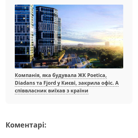
Компанія, яка будувала ЖК Poetica,
Diadans та Fjord у Києві, закрила офіс. А
співвласник виїхав з країни
Коментарі: