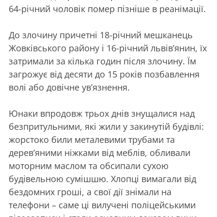
64-річний чоловік помер пізніше в реанімації.
До злочину причетні 18-річний мешканець
Жовківського району і 16-річний львів’янин, їх
затримали за кілька годин після злочину. Їм
загрожує від десяти до 15 років позбавлення
волі або довічне ув’язнення.
Юнаки впродовж трьох днів знущалися над
безпритульними, які жили у закинутій будівлі:
жорстоко били металевими трубами та
дерев’яними ніжками від меблів, обливали
моторним маслом та обсипали сухою
будівельною сумішшю. Хлопці вимагали від
бездомних гроші, а свої дії знімали на
телефони – саме ці вилучені поліцейськими