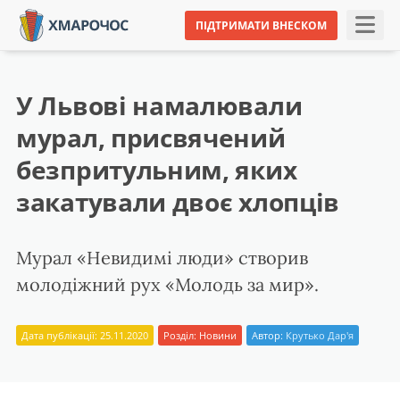
ПІДТРИМАТИ ВНЕСКОМ
У Львові намалювали
мурал, присвячений
безпритульним, яких
закатували двоє хлопців
Мурал «Невидимі люди» створив
молодіжний рух «Молодь за мир».
Дата публікації: 25.11.2020
Розділ:
Новини
Автор:
Крутько Дар'я