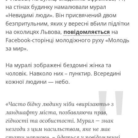
на стінах будинку намалювали мурал
«Невидимі люди». Він присвячений двом
безпритульним, яких у вересні вбили підлітки
на околицях Львова,
повідомляється
на
Facebook-cторінці молодіжного руху «Молодь
за мир».
На муралі зображені бездомні жінка та
чоловік. Навколо них – пунктир. Всередині
кожної людини — небо.
«Часто бідну людину ніби «вирізають» з
ландшафту міста, позбавляючи прав,
гідності та особистості. Мурал — знак
незгоди з цим насильством, яке не має
стати нормою», – йдеться у повідомленні.