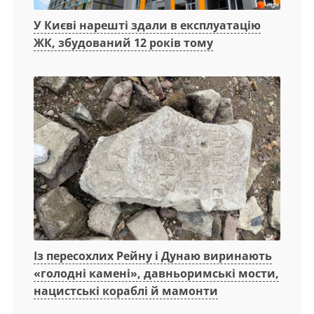
У Києві нарешті здали в експлуатацію
ЖК, збудований 12 років тому
Із пересохлих Рейну і Дунаю виринають
«голодні камені», давньоримські мости,
нацистські кораблі й мамонти