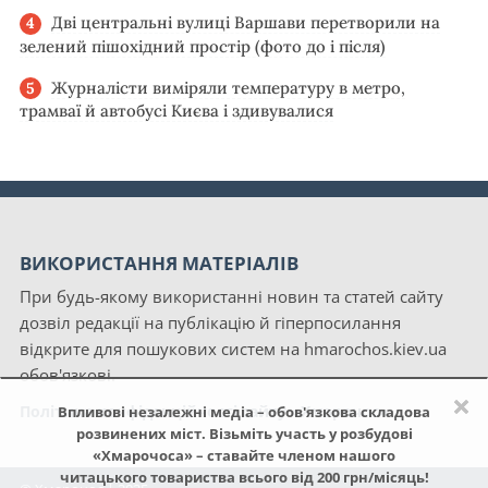
Дві центральні вулиці Варшави перетворили на
зелений пішохідний простір (фото до і після)
Журналісти виміряли температуру в метро,
трамваї й автобусі Києва і здивувалися
ВИКОРИСТАННЯ МАТЕРІАЛІВ
При будь-якому використанні новин та статей сайту
дозвіл редакції на публікацію й гіперпосилання
відкрите для пошукових систем на hmarochos.kiev.ua
обов'язкові.
×
Політика конфіденційності сайту «Хмарочос»
Впливові незалежні медіа – обов'язкова складова
розвинених міст. Візьміть участь у розбудові
«Хмарочоса» – ставайте членом нашого
читацького товариства всього від 200 грн/місяць!