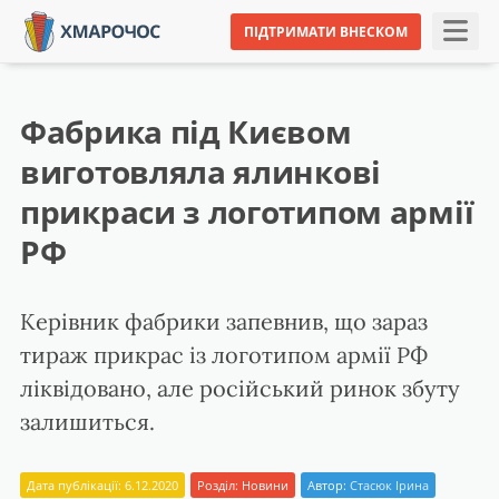
ПІДТРИМАТИ ВНЕСКОМ
Фабрика під Києвом
виготовляла ялинкові
прикраси з логотипом армії
РФ
Керівник фабрики запевнив, що зараз
тираж прикрас із логотипом армії РФ
ліквідовано, але російський ринок збуту
залишиться.
Дата публікації: 6.12.2020
Розділ:
Новини
Автор:
Стасюк Ірина