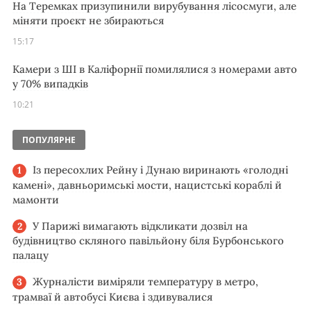
На Теремках призупинили вирубування лісосмуги, але
міняти проєкт не збираються
15:17
Камери з ШІ в Каліфорнії помилялися з номерами авто
у 70% випадків
10:21
ПОПУЛЯРНЕ
Із пересохлих Рейну і Дунаю виринають «голодні
камені», давньоримські мости, нацистські кораблі й
мамонти
У Парижі вимагають відкликати дозвіл на
будівництво скляного павільйону біля Бурбонського
палацу
Журналісти виміряли температуру в метро,
трамваї й автобусі Києва і здивувалися