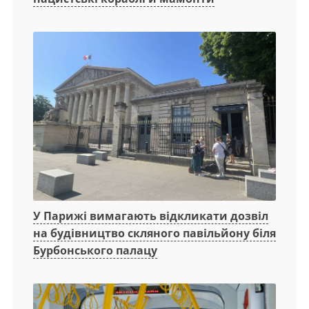
У Парижі вимагають відкликати дозвіл
на будівництво скляного павільйону біля
Бурбонського палацу