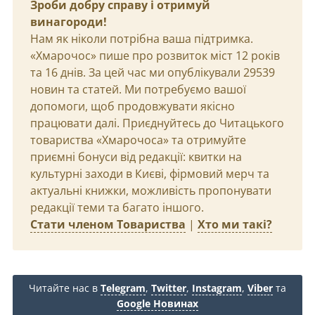
Зроби добру справу і отримуй
винагороди!
Нам як ніколи потрібна ваша підтримка.
«Хмарочос» пише про розвиток міст 12 років
та 16 днів. За цей час ми опублікували 29539
новин та статей. Ми потребуємо вашої
допомоги, щоб продовжувати якісно
працювати далі. Приєднуйтесь до Читацького
товариства «Хмарочоса» та отримуйте
приємні бонуси від редакції: квитки на
культурні заходи в Києві, фірмовий мерч та
актуальні книжки, можливість пропонувати
редакції теми та багато іншого.
Стати членом Товариства
|
Хто ми такі?
Читайте нас в
Telegram
,
Twitter
,
Instagram
,
Viber
та
Google Новинах