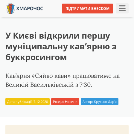
ПІДТРИМАТИ ВНЕСКОМ
У Києві відкрили першу
муніципальну кав’ярню з
буккросингом
Кав’ярня «Сяйво кави» працюватиме на
Великій Васильківській з 7:30.
Дата публікації: 7.12.2020
Розділ:
Новини
Автор:
Крутько Дар'я