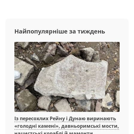
Найпопулярніше за тиждень
Із пересохлих Рейну і Дунаю виринають
«голодні камені», давньоримські мости,
нацистські кораблі й мамонти