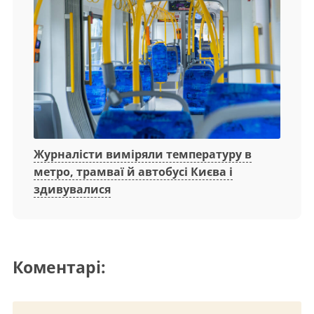
Журналісти виміряли температуру в
метро, трамваї й автобусі Києва і
здивувалися
Коментарі: