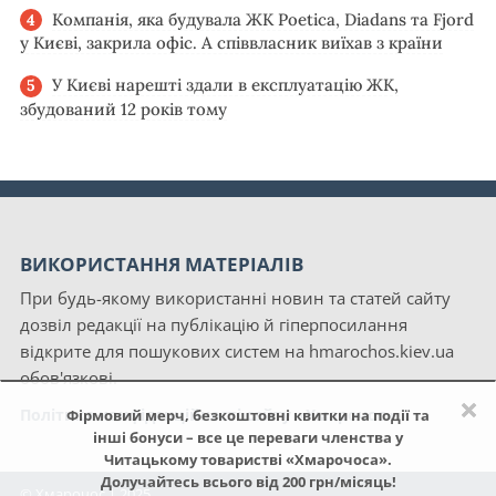
Компанія, яка будувала ЖК Poetica, Diadans та Fjord
у Києві, закрила офіс. А співвласник виїхав з країни
У Києві нарешті здали в експлуатацію ЖК,
збудований 12 років тому
ВИКОРИСТАННЯ МАТЕРІАЛІВ
При будь-якому використанні новин та статей сайту
дозвіл редакції на публікацію й гіперпосилання
відкрите для пошукових систем на hmarochos.kiev.ua
обов'язкові.
×
Політика конфіденційності сайту «Хмарочос»
Фірмовий мерч, безкоштовні квитки на події та
інші бонуси – все це переваги членства у
Читацькому товаристві «Хмарочоса».
Долучайтесь всього від 200 грн/місяць!
© Хмарочос | 2025