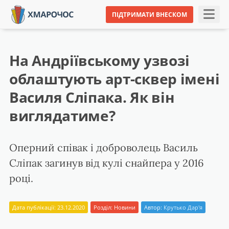
ПІДТРИМАТИ ВНЕСКОМ
На Андріївському узвозі
облаштують арт-сквер імені
Василя Сліпака. Як він
виглядатиме?
Оперний співак і доброволець Василь
Сліпак загинув від кулі снайпера у 2016
році.
Дата публікації: 23.12.2020
Розділ:
Новини
Автор:
Крутько Дар'я