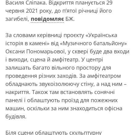
Василя Сліпака. Відкриття планується 29
червня 2021 року, до п’ятої річниці його
загибелі,
повідомляє
БЖ.
За словами керівниці проєкту «Українська
історія в камені» від «Музичного батальйону»
Оксани Пономарьової, у сквері буде два входи
і виходи, сцена й амфітеатр. У центрі
залишать багато вільного простору для
проведення різних заходів. За амфітеатром
обладнають звукоізолюючу стіну, а над ним –
накриття. Також там встановлять сонячні
панелі і облаштують проїзд для пожежних
машин, оскільки за ним знаходиться офісна
будівля.
Біля сцени облаштують скульптурну