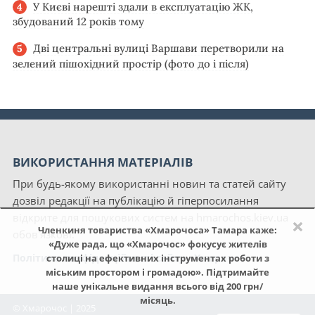
У Києві нарешті здали в експлуатацію ЖК,
збудований 12 років тому
Дві центральні вулиці Варшави перетворили на
зелений пішохідний простір (фото до і після)
ВИКОРИСТАННЯ МАТЕРІАЛІВ
При будь-якому використанні новин та статей сайту
дозвіл редакції на публікацію й гіперпосилання
відкрите для пошукових систем на hmarochos.kiev.ua
×
Членкиня товариства «Хмарочоса» Тамара каже:
обов'язкові.
«Дуже рада, що «Хмарочос» фокусує жителів
Політика конфіденційності сайту «Хмарочос»
столиці на ефективних інструментах роботи з
міським простором і громадою». Підтримайте
наше унікальне видання всього від 200 грн/
місяць.
© Хмарочос | 2025