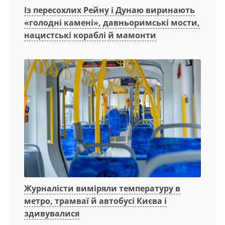
Із пересохлих Рейну і Дунаю виринають
«голодні камені», давньоримські мости,
нацистські кораблі й мамонти
Журналісти виміряли температуру в
метро, трамваї й автобусі Києва і
здивувалися