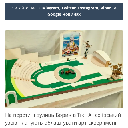
Читайте нас в
Telegram
,
Twitter
,
Instagram
,
Viber
та
Google Новинах
На перетині вулиць Боричів Тік і Андріївський
узвіз планують облаштувати арт-сквер імені