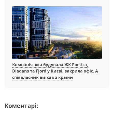
Компанія, яка будувала ЖК Poetica,
Diadans та Fjord у Києві, закрила офіс. А
співвласник виїхав з країни
Коментарі: