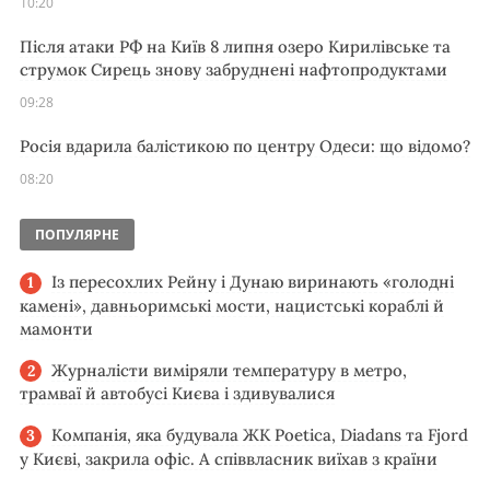
10:20
Після атаки РФ на Київ 8 липня озеро Кирилівське та
струмок Сирець знову забруднені нафтопродуктами
09:28
Росія вдарила балістикою по центру Одеси: що відомо?
08:20
ПОПУЛЯРНЕ
Із пересохлих Рейну і Дунаю виринають «голодні
камені», давньоримські мости, нацистські кораблі й
мамонти
Журналісти виміряли температуру в метро,
трамваї й автобусі Києва і здивувалися
Компанія, яка будувала ЖК Poetica, Diadans та Fjord
у Києві, закрила офіс. А співвласник виїхав з країни