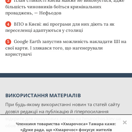
План стійкості Києва майже не виконується, адже
більшість чиновників боїться кримінальних
проваджень, — Нефьодов
ВПО в Києві: які програми для них діють та як
переселенці адаптуються у столиці
Google Earth запустив можливість накладати ШІ на
свої карти. І злякався того, що нагенерували
користувачі
ВИКОРИСТАННЯ МАТЕРІАЛІВ
При будь-якому використанні новин та статей сайту
дозвіл редакції на публікацію й гіперпосилання
відкрите для пошукових систем на hmarochos.kiev.ua
×
Членкиня товариства «Хмарочоса» Тамара каже:
обов'язкові.
«Дуже рада, що «Хмарочос» фокусує жителів