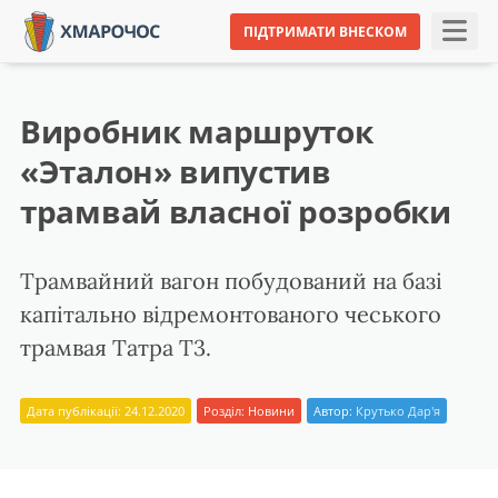
ПІДТРИМАТИ ВНЕСКОМ
Виробник маршруток
«Эталон» випустив
трамвай власної розробки
Трамвайний вагон побудований на базі
капітально відремонтованого чеського
трамвая Татра Т3.
Дата публікації: 24.12.2020
Розділ:
Новини
Автор:
Крутько Дар'я