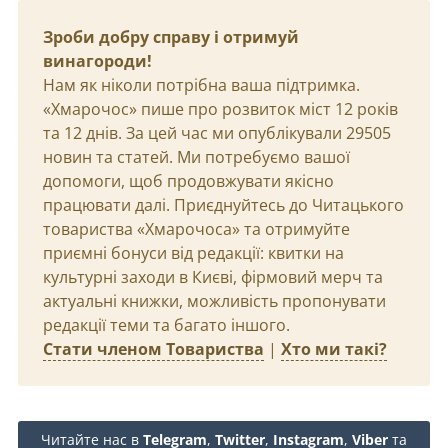
Зроби добру справу і отримуй
винагороди!
Нам як ніколи потрібна ваша підтримка.
«Хмарочос» пише про розвиток міст 12 років
та 12 днів. За цей час ми опублікували 29505
новин та статей. Ми потребуємо вашої
допомоги, щоб продовжувати якісно
працювати далі. Приєднуйтесь до Читацького
товариства «Хмарочоса» та отримуйте
приємні бонуси від редакції: квитки на
культурні заходи в Києві, фірмовий мерч та
актуальні книжки, можливість пропонувати
редакції теми та багато іншого.
Стати членом Товариства
|
Хто ми такі?
Читайте нас в
Telegram
,
Twitter
,
Instagram
,
Viber
та