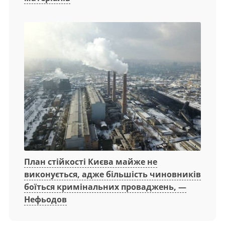
План стійкості Києва майже не
виконується, адже більшість чиновників
боїться кримінальних проваджень, —
Нефьодов