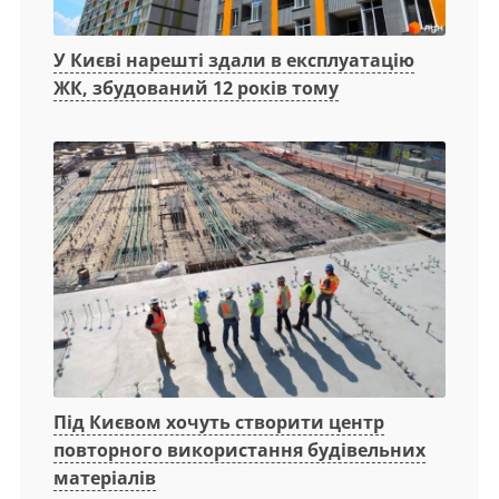
У Києві нарешті здали в експлуатацію
ЖК, збудований 12 років тому
Під Києвом хочуть створити центр
повторного використання будівельних
матеріалів