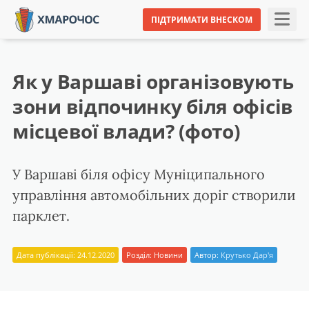
ПІДТРИМАТИ ВНЕСКОМ
Як у Варшаві організовують
зони відпочинку біля офісів
місцевої влади? (фото)
У Варшаві біля офісу Муніципального
управління автомобільних доріг створили
парклет.
Дата публікації: 24.12.2020
Розділ:
Новини
Автор:
Крутько Дар'я