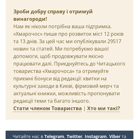
Зроби добру справу і отримуй
винагороди!
Нам як ніколи потрібна ваша підтримка.
«Хмарочос» пише про розвиток міст 12 років
та 13 днів. За цей час ми опублікували 29517
новин та статей. Ми потребуємо вашої
допомоги, щоб продовжувати якісно
працювати далі. Приєднуйтесь до Читацького
товариства «Хмарочоса» та отримуйте
приємні бонуси від редакції: квитки на
культурні заходи в Києві, фірмовий мерч та
актуальні книжки, можливість пропонувати
редакції теми та багато іншого.
Стати членом Товариства
|
Хто ми такі?
Читайте нас в
Telegram
,
Twitter
,
Instagram
,
Viber
та