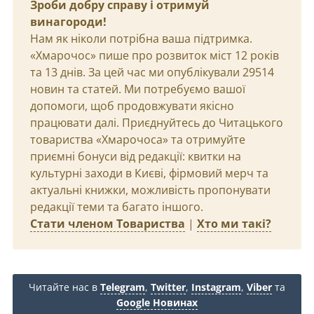
Зроби добру справу і отримуй
винагороди!
Нам як ніколи потрібна ваша підтримка.
«Хмарочос» пише про розвиток міст 12 років
та 13 днів. За цей час ми опублікували 29514
новин та статей. Ми потребуємо вашої
допомоги, щоб продовжувати якісно
працювати далі. Приєднуйтесь до Читацького
товариства «Хмарочоса» та отримуйте
приємні бонуси від редакції: квитки на
культурні заходи в Києві, фірмовий мерч та
актуальні книжки, можливість пропонувати
редакції теми та багато іншого.
Стати членом Товариства
|
Хто ми такі?
Читайте нас в
Telegram
,
Twitter
,
Instagram
,
Viber
та
Google Новинах