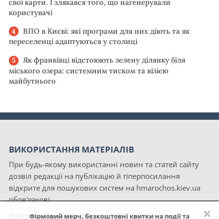
свої карти. І злякався того, що нагенерували
користувачі
ВПО в Києві: які програми для них діють та як
переселенці адаптуються у столиці
Як франківці відстоюють зелену ділянку біля
міського озера: системним тиском та візією
майбутнього
ВИКОРИСТАННЯ МАТЕРІАЛІВ
При будь-якому використанні новин та статей сайту
дозвіл редакції на публікацію й гіперпосилання
відкрите для пошукових систем на hmarochos.kiev.ua
обов'язкові.
×
Політика конфіденційності сайту «Хмарочос»
Фірмовий мерч, безкоштовні квитки на події та