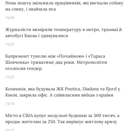
Нова пошта звільнила працівників, які вигнали собаку
на спеку, і знайшла пса
16:59
Журналісти виміряли температуру в метро, трамваї й
автобусі Києва і здивувалися
15:57
Капремонт тунелю між «Почайною» і «Тараса
Шевченка» триватиме два роки. Метрополітен
оголосив тендер
15:37
Компанія, яка будувала ЖК Poetica, Diadans та Fjord у
Києві, закрила офіс. А співвласник виїхав з країни
15:19
Місто в США купує модульні будинки за 300 тисяч, а
продає жителям за 250. Так вирішує житлову кризу
10:32