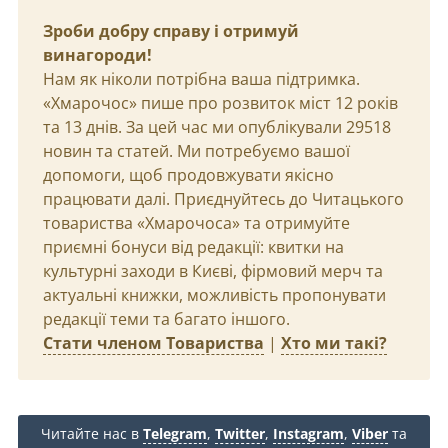
Зроби добру справу і отримуй
винагороди!
Нам як ніколи потрібна ваша підтримка.
«Хмарочос» пише про розвиток міст 12 років
та 13 днів. За цей час ми опублікували 29518
новин та статей. Ми потребуємо вашої
допомоги, щоб продовжувати якісно
працювати далі. Приєднуйтесь до Читацького
товариства «Хмарочоса» та отримуйте
приємні бонуси від редакції: квитки на
культурні заходи в Києві, фірмовий мерч та
актуальні книжки, можливість пропонувати
редакції теми та багато іншого.
Стати членом Товариства
|
Хто ми такі?
Читайте нас в
Telegram
,
Twitter
,
Instagram
,
Viber
та