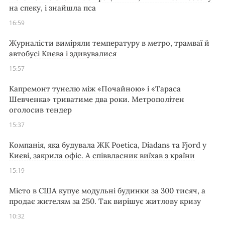
на спеку, і знайшла пса
16:59
Журналісти виміряли температуру в метро, трамваї й
автобусі Києва і здивувалися
15:57
Капремонт тунелю між «Почайною» і «Тараса
Шевченка» триватиме два роки. Метрополітен
оголосив тендер
15:37
Компанія, яка будувала ЖК Poetica, Diadans та Fjord у
Києві, закрила офіс. А співвласник виїхав з країни
15:19
Місто в США купує модульні будинки за 300 тисяч, а
продає жителям за 250. Так вирішує житлову кризу
10:32