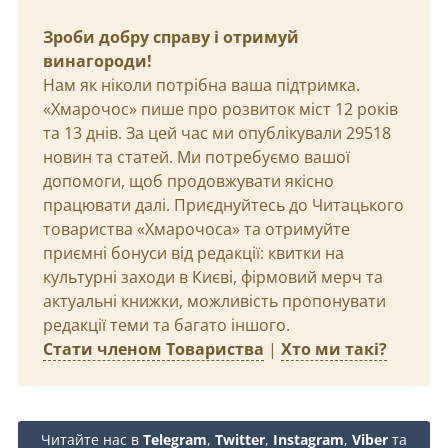
Зроби добру справу і отримуй
винагороди!
Нам як ніколи потрібна ваша підтримка.
«Хмарочос» пише про розвиток міст 12 років
та 13 днів. За цей час ми опублікували 29518
новин та статей. Ми потребуємо вашої
допомоги, щоб продовжувати якісно
працювати далі. Приєднуйтесь до Читацького
товариства «Хмарочоса» та отримуйте
приємні бонуси від редакції: квитки на
культурні заходи в Києві, фірмовий мерч та
актуальні книжки, можливість пропонувати
редакції теми та багато іншого.
Стати членом Товариства
|
Хто ми такі?
Читайте нас в
Telegram
,
Twitter
,
Instagram
,
Viber
та